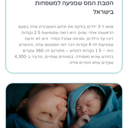
הטבת המס שמגיעה למשפחות
בישראל
אמא ל-3 ילדים בודקת את תלוש המשכורת שלה בפעם
הראשונה אחרי שנים. היא רואה שמופיעות 2.5 נקודות
זיכוי על הילדים, ומניחה שהכל בסדר. היא לא יודעת
שמגיעות לה 4 נקודות זיכוי לפי הסטטוס שלה, וההפרש
הזה – 1.5 נקודות לחודש – מתורגם לכ-360 שקלים
בחודש שהיא מפסידה. במונחים שנתיים, מדובר ב-4,300
שקלים שלא חוזרים אליה.