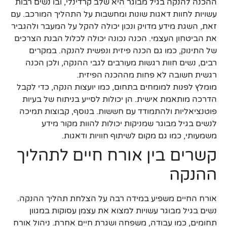
ההכנה להנקה בגיל מבוגר היא שלב קרדינלי, ובו נשים רבות
עשויות לחוות דאגות שונות ומחשבות על התהליך המורכב. עם
זאת, השגת מידע מדויק ונכון יכולה להקל על המעבר ולהגביר
את הביטחון העצמי. הכנה נכונה יכולה לכלול הבנת הצרכים
של התינוק, כמו גם הכנה פיזית ונפשית להנקה. במקרים
רבים, נשים חוות רגשות מעורבים לגבי ההנקה, ולכן הכנה
רגשית חשובה לא פחות מההכנה הפיזית.
מומלץ לפנות למומחים בתחום, כמו יועצות הנקה, כדי לקבל
הדרכה מותאמת אישית. הן יכולות לסייע בניתוח של בעיות
פוטנציאליות ולהתמודד עם חששות. בנוסף, קבוצות תמיכה
לנשים בגיל מבוגר שמניקות יכולות להוות מקור מידע
משמעותי, כמו גם מקום לשיתוף חוויות ודאגות.
קשרים בין אורח חיים לתהליך
ההנקה
אורח החיים משפיע במידה רבה על הצלחת תהליך ההנקה.
נשים בגיל מבוגר עשויות למצוא את עצמן עסוקות במגוון
תחומים, כמו עבודה, משפחה ושגרת חיים אחרת. ניהול אורח