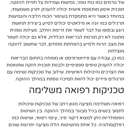
של גורמים כמו כוח גופני, גמישות ועמידות על חוויית ההנקה.
תוכנית אימון מותאמת אישית יכולה להעניק יתרון משמעותי,
במיוחד כאשר היא מתמקדת בשיפור הכוח הליבה והגמישות.
תרגילים כמו יוגה או פילאטיס יכולים לסייע ביצירת תחושת
רוגע ובסופו של דבר לשפר את זרימת החלב. פעילות גופנית
מתונה לא רק תורמת לבריאות הכללית, אלא גם יכולה לשפר
את מצב הרוח ולסייע בהפחתת מתחים, דבר שחשוב להנקה
מוצלחת.
כמו כן, עבודה עם פיזיוטרפיסט או מומחה בתחום הבריאות
יכולה להעניק טיפים ספציפיים ולבנות תוכנית חזקה שתואמת
את הצרכים והיכולות האישיות. שילוב של טכניקות נשימה עם
תרגולים פיזיים יכול להוות תמיכה נוספת במהלך ההנקה.
טכניקות רפואה משלימה
רפואה משלימה מציעה מגוון רחב של טכניקות שיכולות
לתמוך בנשים בגיל מבוגר במהלך ההנקה. בין השיטות
הפופולריות ניתן למצוא דיקור סיני, עיסוי רפואי, ושיטות כמו
רפלקסולוגיה. כל אחת מהשיטות הללו מציעה יתרונות שונים