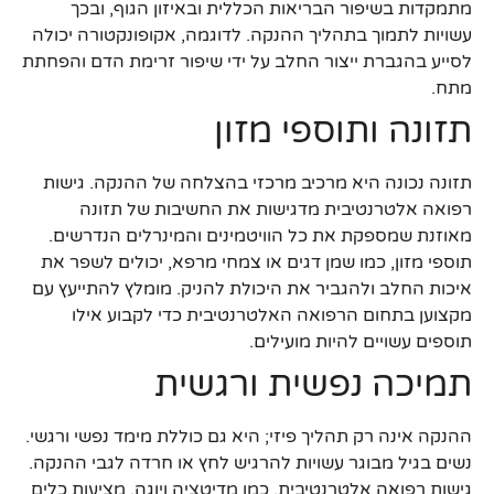
מתמקדות בשיפור הבריאות הכללית ובאיזון הגוף, ובכך
עשויות לתמוך בתהליך ההנקה. לדוגמה, אקופונקטורה יכולה
לסייע בהגברת ייצור החלב על ידי שיפור זרימת הדם והפחתת
מתח.
תזונה ותוספי מזון
תזונה נכונה היא מרכיב מרכזי בהצלחה של ההנקה. גישות
רפואה אלטרנטיבית מדגישות את החשיבות של תזונה
מאוזנת שמספקת את כל הוויטמינים והמינרלים הנדרשים.
תוספי מזון, כמו שמן דגים או צמחי מרפא, יכולים לשפר את
איכות החלב ולהגביר את היכולת להניק. מומלץ להתייעץ עם
מקצוען בתחום הרפואה האלטרנטיבית כדי לקבוע אילו
תוספים עשויים להיות מועילים.
תמיכה נפשית ורגשית
ההנקה אינה רק תהליך פיזי; היא גם כוללת מימד נפשי ורגשי.
נשים בגיל מבוגר עשויות להרגיש לחץ או חרדה לגבי ההנקה.
גישות רפואה אלטרנטיבית, כמו מדיטציה ויוגה, מציעות כלים