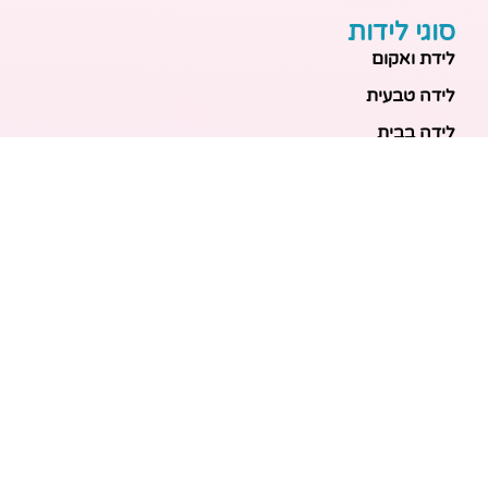
סוגי לידות
לידת ואקום
לידה טבעית
לידה בבית
לידה מכשירנית
לידה בבית
לידה קיסרית
לידת תאומים
מאמרים אחרונים
בריאות האם והעובר: כל הכלים והבדיקות להריון בטוח
ובריא
הכנה ללידה: המדריך המקיף לכל מה שצריך לקנות לתינוק