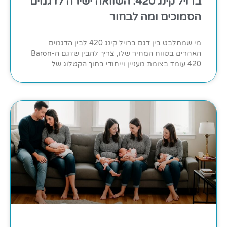
ברויל קינג 420: השוואה ישירה לדגמים
הסמוכים ומה לבחור
מי שמתלבט בין דגם ברויל קינג 420 לבין הדגמים
האחרים בטווח המחיר שלו, צריך להבין שדגם ה-Baron
420 עומד בצומת מעניין וייחודי בתוך הקטלוג של