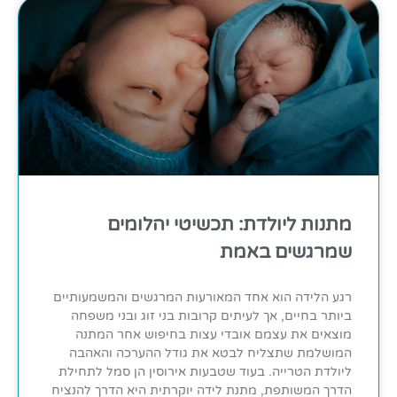
מתנות ליולדת: תכשיטי יהלומים
שמרגשים באמת
רגע הלידה הוא אחד המאורעות המרגשים והמשמעותיים
ביותר בחיים, אך לעיתים קרובות בני זוג ובני משפחה
מוצאים את עצמם אובדי עצות בחיפוש אחר המתנה
המושלמת שתצליח לבטא את גודל ההערכה והאהבה
ליולדת הטרייה. בעוד שטבעות אירוסין הן סמל לתחילת
הדרך המשותפת, מתנת לידה יוקרתית היא הדרך להנציח