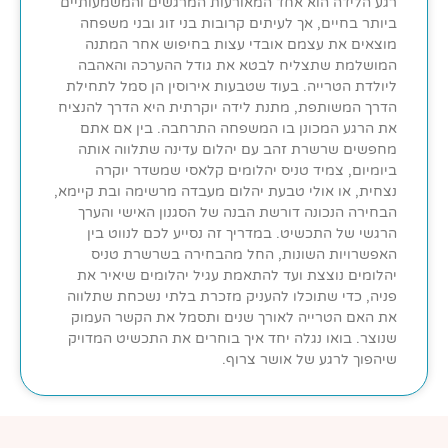
רגע הלידה הוא אחד המאורעות המרגשים והמשמעותיים
ביותר בחיים, אך לעיתים קרובות בני זוג ובני משפחה
מוצאים את עצמם אובדי עצות בחיפוש אחר המתנה
המושלמת שתצליח לבטא את גודל ההערכה והאהבה
ליולדת הטרייה. בעוד שטבעות אירוסין הן סמל לתחילת
הדרך המשותפת, מתנת לידה יוקרתית היא הדרך להנציח
את הרגע המכונן בו המשפחה התרחבה. בין אם אתם
מחפשים שרשרת זהב עם יהלום עדינה שתלווה אותה
ביומיום, צמיד טניס יהלומים קלאסי שמשדר יוקרה
נצחית, או אולי טבעת יהלום מעבדה מרשימה ובת קיימא,
הבחירה הנכונה דורשת הבנה של הסגנון האישי והערך
הרגשי של התכשיט. במדריך זה נסייע לכם לנווט בין
האפשרויות השונות, החל מהבחירה בשרשרת טניס
יהלומים נוצצת ועד להתאמת עגיל יהלומים שיאיר את
פניה, כדי שתוכלו להעניק מזכרת בלתי נשכחת שתלווה
את האם הטרייה לאורך שנים ותסמל את הקשר העמוק
שנוצר. בואו נגלה יחד איך בוחרים את התכשיט המדויק
שיהפוך לרגע של אושר צרוף.