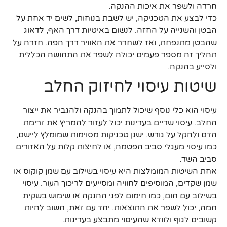
חרדה ולשפר את איכות ההנקה.
כדי לבצע את הטכניקה, יש לשבת בנוחות, לשים יד אחת על
הבטן והשנייה על החזה. לנשום באיטיות דרך האף, לדאוג
שהבטן מתנפחת, ואז לשחרר את האוויר דרך הפה. חזרה על
תהליך זה מספר פעמים יכולה לשפר את התחושה הכללית
ולסייע בהנקה.
שיטות עיסוי לחיזוק החלב
עיסוי הוא כלי נוסף שיכול לתמוך בהנקה ולהגביר את ייצור
החלב. עיסוי שדיים בעדינות יכול לעזור להמריץ את זרימת
הדם ולהקל על גודש. ישנן טכניקות מסוימות שמומלץ ליישם,
כמו עיסוי מעגלי סביב הפטמה, או לחיצות קלות על האזורים
סביב השד.
אחת השיטות המומלצות היא עיסוי בשילוב עם שמן קוקוס או
שמן שקדים, המוסיפים לחוויה ומסייעים לריכוך העור. עיסוי
בשילוב עם חום, כמו חימום לפני ההנקה או שימוש בשקית
חמה, יכול לשפר את התוצאות. יחד עם זאת, חשוב להיות
קשובים לגוף ולוודא שהעיסוי מתבצע בעדינות.