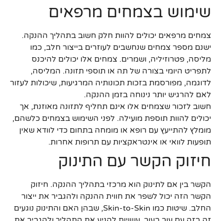
שימוש בצמחים מרפאים
צמחים מרפאים יכולים להוות חלק חשוב בתהליך ההנקה.
ישנם מספר צמחים שנחשבים לעוזרים בייצור חלב, כמו
מליסה, פטרוזיליה, ושמרים. צמחים אלו יכולים להיכנס
לתפריט היומי בצורה של תה או תוספי תזונה. המליסה,
לדוגמה, מפורסמת בזכות תכונותיה המרגיעות, שיכולות לעזור
לאם להרגיש יותר נינוחה בזמן ההנקה.
חשוב לזכור שצמחים אלו אינם תחליף לתזונה מאוזנת, אך
יכולים להוות תוספת מועילה. לפני השימוש בצמחים כלשהם,
מומלץ להתייעץ עם רופא או מומחה בתחום כדי לוודא שאין
תופעות לוואי או אינטראקציות עם תרופות אחרות.
חיזוק הקשר עם התינוק
הקשר בין אם לתינוק הוא מרכזי בתהליך ההנקה. חיזוק
הקשר הזה יכול לשפר את חווית ההנקה ולהגביר את ייצור
החלב. שיטות כמו Skin-to-Skin, שבהן האם והתינוק נוגעים
זה בזה עם עור בעור, עשויות להניע את התהליך ולהגביר את