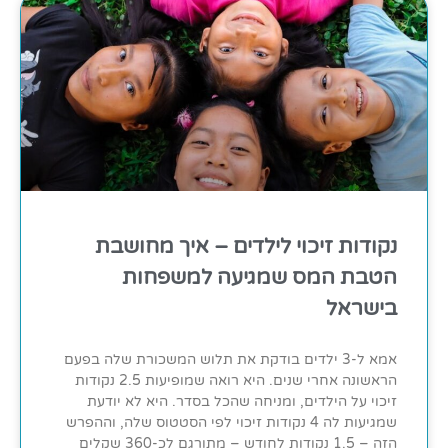
נקודות זיכוי לילדים – איך מחושבת
הטבת המס שמגיעה למשפחות
בישראל
אמא ל-3 ילדים בודקת את תלוש המשכורת שלה בפעם
הראשונה אחרי שנים. היא רואה שמופיעות 2.5 נקודות
זיכוי על הילדים, ומניחה שהכל בסדר. היא לא יודעת
שמגיעות לה 4 נקודות זיכוי לפי הסטטוס שלה, וההפרש
הזה – 1.5 נקודות לחודש – מתורגם לכ-360 שקלים