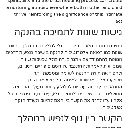
spirituality into the breastfeeding process can create
a nurturing atmosphere where both mother and child
thrive, reinforcing the significance of this intimate
act.
גישות שונות לתמיכה בהנקה
תמיכה בהנקה היא מרכיב קרדינלי להצלחה בתהליך. גישות
שונות כמו רפואה אלטרנטיבית להנקה בישיבה מציעות דרכים
מגוונות להתמודד עם אתגרים. זה כולל טכניקות שונות
שמסייעות לאמהות להתגבר על חסמים פיזיים ורגשיים,
ולהפוך את חווית ההנקה לנעימה ומספקת יותר.
טכניקות אלו מאפשרות לאימהות למצוא את הדרך
המתאימה להן, והן עשויות לכלול עקרונות מעולם הרפואה
המשלימה, כמו שימוש בצמחי מרפא, עיסויים, ומדיטציות. כל
אלה נועדו לחזק את הקשר בין האם לתינוק ולעודד הנקה
אפקטיבית.
הקשר בין גוף לנפש במהלך