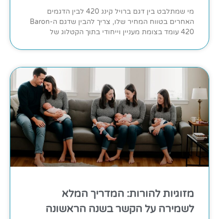
מי שמתלבט בין דגם ברויל קינג 420 לבין הדגמים
האחרים בטווח המחיר שלו, צריך להבין שדגם ה-Baron
420 עומד בצומת מעניין וייחודי בתוך הקטלוג של
מזוגיות להורות: המדריך המלא
לשמירה על הקשר בשנה הראשונה