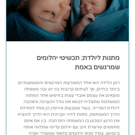
מתנות ליולדת: תכשיטי יהלומים
שמרגשים באמת
רגע הלידה הוא אחד המאורעות המרגשים והמשמעותיים
ביותר בחיים, אך לעיתים קרובות בני זוג ובני משפחה
מוצאים את עצמם אובדי עצות בחיפוש אחר המתנה
המושלמת שתצליח לבטא את גודל ההערכה והאהבה
ליולדת הטרייה. בעוד שטבעות אירוסין הן סמל לתחילת
הדרך המשותפת, מתנת לידה יוקרתית היא הדרך להנציח
את הרגע המכונן בו המשפחה התרחבה. בין אם אתם
מחפשים שרשרת זהב עם יהלום עדינה שתלווה אותה
ביומיום, צמיד טניס יהלומים קלאסי שמשדר יוקרה