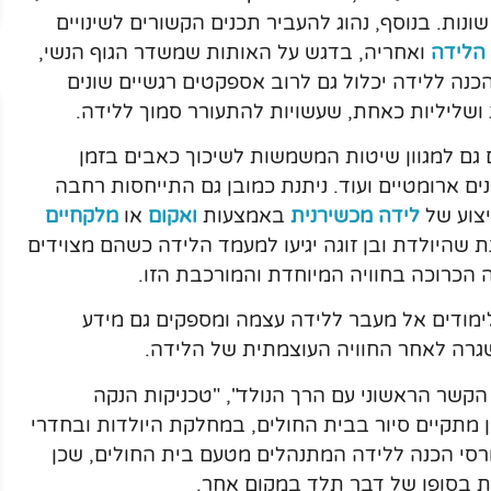
ונות. בנוסף, נהוג להעביר תכנים הקשורים לשינויים
 הלידה
ואחריה, בדגש על האותות שמשדר הגוף הנשי,
כנה ללידה יכלול גם לרוב אספקטים רגשיים שונים
 ושליליות כאחת, שעשויות להתעורר סמוך ללידה.
 גם למגוון שיטות המשמשות לשיכוך כאבים בזמן
ים ארומטיים ועוד. ניתנת כמובן גם התייחסות רחבה
יצוע של
לידה מכשירנית
באמצעות
ואקום
או
מלקחיים
ת שהיולדת ובן זוגה יגיעו למעמד הלידה כשהם מצוידים
כרוכה בחוויה המיוחדת והמורכבת הזו.
ימודים אל מעבר ללידה עצמה ומספקים גם מידע
שגרה לאחר החוויה העוצמתית של הלידה.
הקשר הראשוני עם הרך הנולד", "טכניקות הנקה
ן מתקיים סיור בבית החולים, במחלקת היולדות ובחדרי
רסי הכנה ללידה המתנהלים מטעם בית החולים, שכן
ת בסופו של דבר תלד במקום אחר.