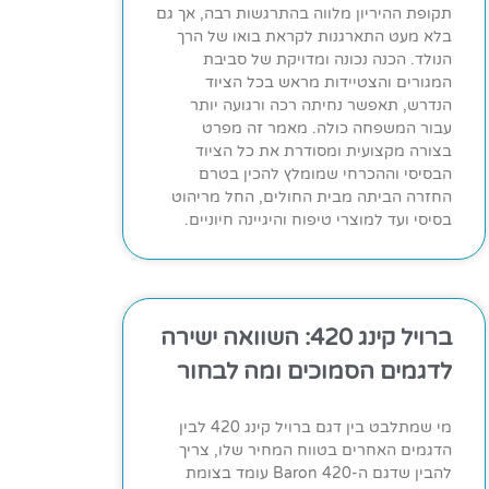
תקופת ההיריון מלווה בהתרגשות רבה, אך גם
בלא מעט התארגנות לקראת בואו של הרך
הנולד. הכנה נכונה ומדויקת של סביבת
המגורים והצטיידות מראש בכל הציוד
הנדרש, תאפשר נחיתה רכה ורגועה יותר
עבור המשפחה כולה. מאמר זה מפרט
בצורה מקצועית ומסודרת את כל הציוד
הבסיסי וההכרחי שמומלץ להכין בטרם
החזרה הביתה מבית החולים, החל מריהוט
בסיסי ועד למוצרי טיפוח והיגיינה חיוניים.
ברויל קינג 420: השוואה ישירה
לדגמים הסמוכים ומה לבחור
מי שמתלבט בין דגם ברויל קינג 420 לבין
הדגמים האחרים בטווח המחיר שלו, צריך
להבין שדגם ה-Baron 420 עומד בצומת