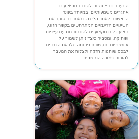
המעבר מחיי זוגיות להורות מביא עמו
אתגרים משמעותיים, במיוחד בשנה
הראשונה לאחר הלידה. מאמר זה סוקר את
השינויים הדינמיים המתרחשים בקשר הזוגי,
מציע כלים מקצועיים להתמודדות עם עייפות
ושחיקה, ומסביר כיצד ניתן לשמור על
אינטימיות ותקשורת פתוחה. גלו את הדרכים
לבסס שותפות חזקה ולצלוח את המעבר
להורות בצורה המיטבית.