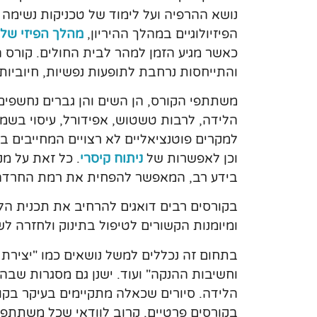
נושא ההרפיה ועל לימוד של טכניקות נשימה ש
הפיזיולוגיים במהלך ההיריון,
מהלך הפיזי של
כאשר מגיע הזמן למהר לבית החולים. קורס ה
והתייחסות נרחבת לתופעות נפשיות, חיוביות
משתתפי הקורס, הן השים והן גברים נחשפים
הלידה, לרבות טשטוש, אפידורל, עיסוי בשמנ
למקרים פוטנציאליים לא רצויים המחייבים ב
וכן לאפשרות של
ניתוח קיסרי
. כל זאת על מנ
בידע רב, המאפשר להפחית את רמת החרדה ה
בקורסים רבים דואגים להרחיב את תכנית הל
ומיומנות הקשורים לטיפול בתינוק ולחזרה ל
בתחום זה נכללים למשל נושאים כמו "יצירת 
וחשיבות ההנקה" ועוד. ישנן גם מסגרות שבה
הלידה. סיורים שכאלה מתקיימים בעיקר בקו
בקורסים פרטיים, קרוב לוודאי שכל משתתפ