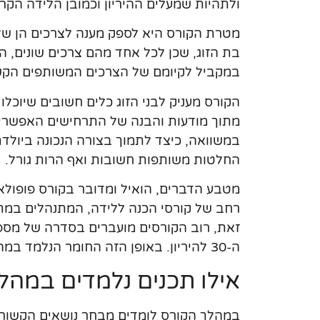
ולתהיות שמעלים ההיריון וכמובן הלידה הקר
מטרת הקורס היא לספק מענה לצרכים הן של 
בת הזוג, שכן לכל אחד מהם צרכים שונים, ה
במקביל לקיומם של הצרכים המשותפים הקשור
הקורס מעניק לבני הזוג כלים חשובים שיוכל
מתוך מודעות והבנה של התרחישים האפשריים
במשוואה, כיצד לתמוך בצורה הנכונה ביולדת 
החלטות משותפות חשובות ואף הרות גורל.
מטבע הדברים, הואיל ומדובר בקורס פופולארי 
רחב של קורסי הכנה ללידה, המתנהלים במתכו
זאת, רוב הקורסים מועברים בסדרה של מספר 
ה-30 להיריון. באופן הזה החומר הנלמד במהלך המפגשים, עדיין נשאר טרי בזיכרון במועד הלידה.
אילו תכנים נלמדים במהל
במהלך הקורס לומדים מבחר נושאים הקשורי