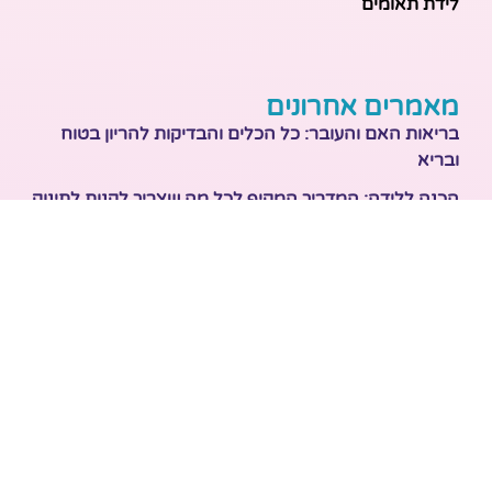
לידת תאומים
מאמרים אחרונים
בריאות האם והעובר: כל הכלים והבדיקות להריון בטוח
ובריא
הכנה ללידה: המדריך המקיף לכל מה שצריך לקנות לתינוק
לפני שמגיע הביתה
ברויל קינג 420: השוואה ישירה לדגמים הסמוכים ומה
לבחור
מזוגיות להורות: המדריך המלא לשמירה על הקשר בשנה
הראשונה לאחר הלידה
נקודות זיכוי לילדים – איך מחושבת הטבת המס שמגיעה
למשפחות בישראל