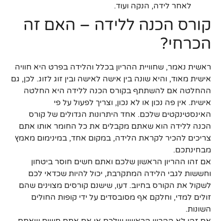
לאחר לידה, הנקה ועוד.
קורס הכנה ללידה – האם זה
הכרחי?
ראשית נאמר, שחוויית ההריון בכלל והלידה בפרט היא חוויה
אישית מאוד, והיא שונה בין אישה לאישה ובין זוג לזוג. לכן, גם
ההחלטה אם להשתתף בקורס הכנה ללידה היא החלטה
אישית. אין פה נכון או לא נכון, וצריך לפעול על פי
האינסטינקטים שלכם. אחד היתרונות הגדולים של קורס
הכנה ללידה הוא שאתם מקבלים את כל החומר אותו אתם
צריכים להכיר לקראת הלידה, במקום אחד, במינימום מאמץ
מבחינתכם.
אם זהו ההריון הראשון שלכם ואתם חשים חוסר ביטחון
וחששות לגבי הלידה המתקרבת, יכול להיות שכדאי לכם
לשקול את הקורס בחיוב. דעו, שישנם קורסים מצוינים שהם
זולים למדי, וחלקם אף מסובסדים על ידי קופות החולים
השונות.
אם זהו לא ההריון הראשון שלכם או אם אתם חשים שאתם