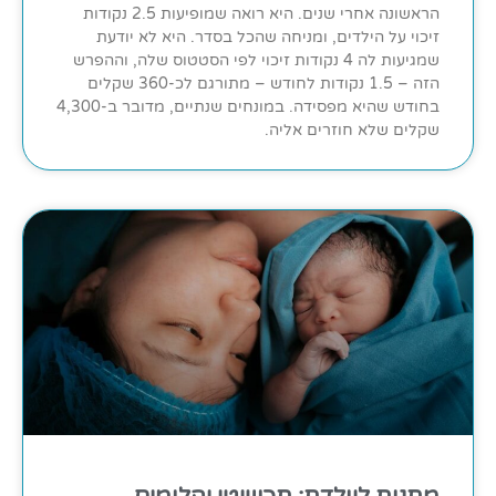
הראשונה אחרי שנים. היא רואה שמופיעות 2.5 נקודות
זיכוי על הילדים, ומניחה שהכל בסדר. היא לא יודעת
שמגיעות לה 4 נקודות זיכוי לפי הסטטוס שלה, וההפרש
הזה – 1.5 נקודות לחודש – מתורגם לכ-360 שקלים
בחודש שהיא מפסידה. במונחים שנתיים, מדובר ב-4,300
שקלים שלא חוזרים אליה.