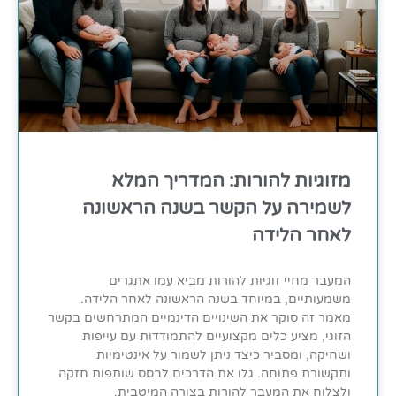
מזוגיות להורות: המדריך המלא
לשמירה על הקשר בשנה הראשונה
לאחר הלידה
המעבר מחיי זוגיות להורות מביא עמו אתגרים
משמעותיים, במיוחד בשנה הראשונה לאחר הלידה.
מאמר זה סוקר את השינויים הדינמיים המתרחשים בקשר
הזוגי, מציע כלים מקצועיים להתמודדות עם עייפות
ושחיקה, ומסביר כיצד ניתן לשמור על אינטימיות
ותקשורת פתוחה. גלו את הדרכים לבסס שותפות חזקה
ולצלוח את המעבר להורות בצורה המיטבית.