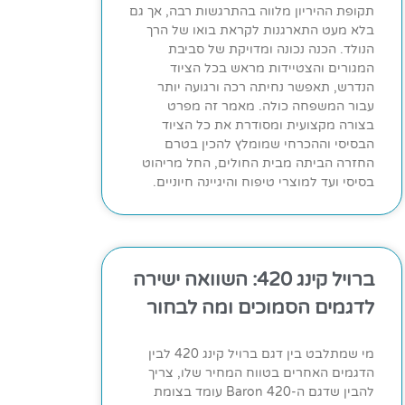
תקופת ההיריון מלווה בהתרגשות רבה, אך גם
בלא מעט התארגנות לקראת בואו של הרך
הנולד. הכנה נכונה ומדויקת של סביבת
המגורים והצטיידות מראש בכל הציוד
הנדרש, תאפשר נחיתה רכה ורגועה יותר
עבור המשפחה כולה. מאמר זה מפרט
בצורה מקצועית ומסודרת את כל הציוד
הבסיסי וההכרחי שמומלץ להכין בטרם
החזרה הביתה מבית החולים, החל מריהוט
בסיסי ועד למוצרי טיפוח והיגיינה חיוניים.
ברויל קינג 420: השוואה ישירה
לדגמים הסמוכים ומה לבחור
מי שמתלבט בין דגם ברויל קינג 420 לבין
הדגמים האחרים בטווח המחיר שלו, צריך
להבין שדגם ה-Baron 420 עומד בצומת