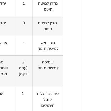
מזרן למיטת
1
יחד
תינוק
סדין למיטת
3
יחד
תינוק
מגן ראש
–
עד גיל 3 ח
למיטת תינוק
שמיכה
2
מר
למיטת תינוק
(עבה
שמתא
ודקה)
ואחר
פח עם רגלית
1
אח
לזבל
וחיתולים