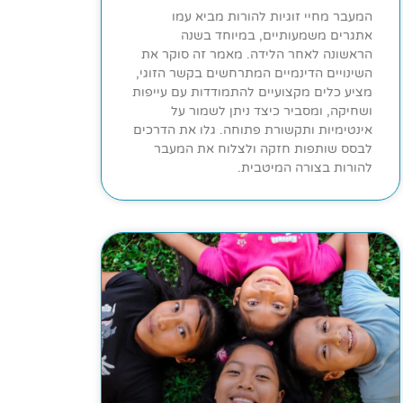
המעבר מחיי זוגיות להורות מביא עמו
אתגרים משמעותיים, במיוחד בשנה
הראשונה לאחר הלידה. מאמר זה סוקר את
השינויים הדינמיים המתרחשים בקשר הזוגי,
מציע כלים מקצועיים להתמודדות עם עייפות
ושחיקה, ומסביר כיצד ניתן לשמור על
אינטימיות ותקשורת פתוחה. גלו את הדרכים
לבסס שותפות חזקה ולצלוח את המעבר
להורות בצורה המיטבית.