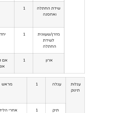
שידת החתלה
1
ואחסנה
מזרן/שעוונית
1
יחד
לשידת
החתלה
ארון
1
אם ק
אפ
עגלות
עגלה
1
מראש
תינוק
תיק
1
אחרי הלי