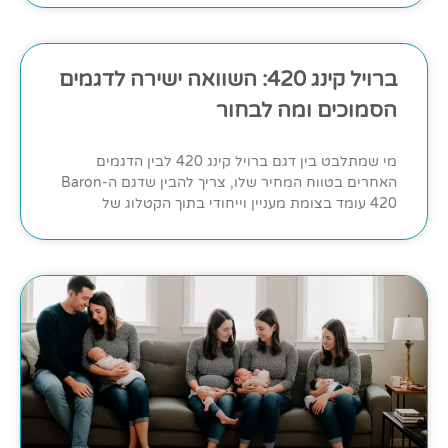
ברויל קינג 420: השוואה ישירה לדגמים
הסמוכים ומה לבחור
מי שמתלבט בין דגם ברויל קינג 420 לבין הדגמים
האחרים בטווח המחיר שלו, צריך להבין שדגם ה-Baron
420 עומד בצומת מעניין וייחודי בתוך הקטלוג של