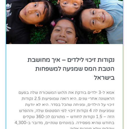
נקודות זיכוי לילדים – איך מחושבת
הטבת המס שמגיעה למשפחות
בישראל
אמא ל-3 ילדים בודקת את תלוש המשכורת שלה בפעם
הראשונה אחרי שנים. היא רואה שמופיעות 2.5 נקודות
זיכוי על הילדים, ומניחה שהכל בסדר. היא לא יודעת
שמגיעות לה 4 נקודות זיכוי לפי הסטטוס שלה, וההפרש
הזה – 1.5 נקודות לחודש – מתורגם לכ-360 שקלים
בחודש שהיא מפסידה. במונחים שנתיים, מדובר ב-4,300
שקלים שלא חוזרים אליה.