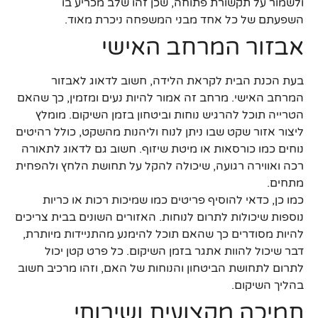
ולשמור על תקשורת פתוחה, שכן זהו שלב מכריע בו
השפעתם של כל אחד מבני המשפחה ניכרת מאוד.
אבזור המרחב האישי
בעת הכנת הבית לקראת הלידה, חשוב לדאוג לאבזור
המרחב האישי. מרחב זה אמור להיות נעים ומזמין, כך שהאם
הטרייה תוכל להרגיש נוחות וביטחון בזמן השיקום. מומלץ
ליצור אזור שקט שבו ניתן לנוח וליהנות מהשקט, כולל רהיטים
נוחים כמו כורסאות או מיטת שיזוף. חשוב גם לדאוג לתאורה
רכה ואווירה רגועה, שיכולה להקל על תחושת הלחץ ולהפחית
מתחים.
כמו כן, כדאי להוסיף פריטים כמו שמיכות רכות או כריות
נוספות שיכולות לתרום לנוחות. האזורים השונים בבית צריכים
להיות מסודרים כך שהאם תוכל להימנע מהתניידות מיותרת,
דבר שיכול להוות אתגר בזמן השיקום. כל פרט קטן יכול
לתרום לתחושת הביטחון והנוחות של האם, וזהו מרכיב חשוב
בהליך השיקום.
תמיכה מקצועית ושירותי