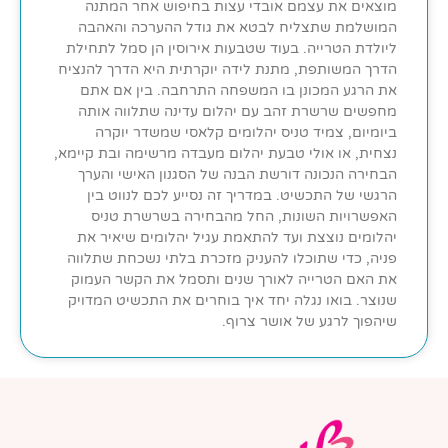
מוצאים את עצמם אובדי עצות בחיפוש אחר המתנה
המושלמת שתצליח לבטא את גודל ההערכה והאהבה
ליולדת הטרייה. בעוד שטבעות אירוסין הן סמל לתחילת
הדרך המשותפת, מתנת לידה יוקרתית היא הדרך להנציח
את הרגע המכונן בו המשפחה התרחבה. בין אם אתם
מחפשים שרשרת זהב עם יהלום עדינה שתלווה אותה
ביומיום, צמיד טניס יהלומים קלאסי שמשדר יוקרה
נצחית, או אולי טבעת יהלום מעבדה מרשימה ובת קיימא,
הבחירה הנכונה דורשת הבנה של הסגנון האישי והערך
הרגשי של התכשיט. במדריך זה נסייע לכם לנווט בין
האפשרויות השונות, החל מהבחירה בשרשרת טניס
יהלומים נוצצת ועד להתאמת עגיל יהלומים שיאיר את
פניה, כדי שתוכלו להעניק מזכרת בלתי נשכחת שתלווה
את האם הטרייה לאורך שנים ותסמל את הקשר העמוק
שנוצר. בואו נגלה יחד איך בוחרים את התכשיט המדויק
שיהפוך לרגע של אושר צרוף.