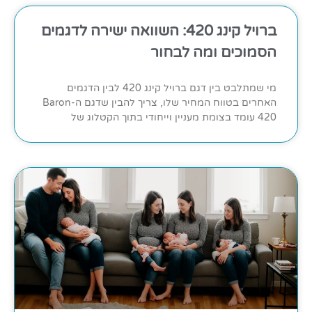
ברויל קינג 420: השוואה ישירה לדגמים
הסמוכים ומה לבחור
מי שמתלבט בין דגם ברויל קינג 420 לבין הדגמים
האחרים בטווח המחיר שלו, צריך להבין שדגם ה-Baron
420 עומד בצומת מעניין וייחודי בתוך הקטלוג של