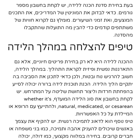
בעת בחירת סדנת הכנה ללידה, יש לקחת בחשבון מספר
גורמים. כדאי לבדוק את המוניטין של המדריכים, את התכנים
המוצעים, ואת זמני השיעורים. מומלץ גם לקרוא חוויות של
משתתפים קודמים כדי להבין מה התועלות שהתקבלו
מהסדנה.
טיפים להצלחה במהלך הלידה
ההכנה ללידה היא לא רק בחירת פריטים חיוניים, אלא גם
התארגנות נפשית ופיזית לקראת התהליך. במהלך הלידה,
חשוב להרגיש נוח ובטוח, ולכן כדאי לתכנן את הסביבה בה
יתקיים הליך הלידה. הכנת תוכנית לידה ברורה יכולה לסייע
בהפחתת חרדות וליצור תחושת שליטה על המתרחש. יש
לקחת בחשבון את סוג הלידה המועדף, whether it's
natural, medicated, or cesarean, ולהתייעץ עם הרופא או
המיילדת על כל האפשרויות.
טיפ נוסף הוא לדאוג לתמיכה רגשית. יש להקיף את עצמך
באנשים שיכולים להעניק אהבה ותמיכה, כמו בני משפחה או
חברים קרובים. בחירה במלווה מקצועי, כמו דולה, יכולה