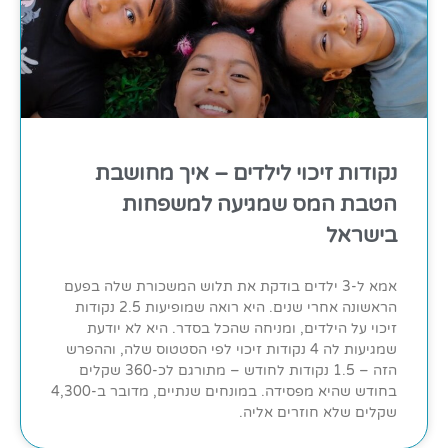
נקודות זיכוי לילדים – איך מחושבת
הטבת המס שמגיעה למשפחות
בישראל
אמא ל-3 ילדים בודקת את תלוש המשכורת שלה בפעם
הראשונה אחרי שנים. היא רואה שמופיעות 2.5 נקודות
זיכוי על הילדים, ומניחה שהכל בסדר. היא לא יודעת
שמגיעות לה 4 נקודות זיכוי לפי הסטטוס שלה, וההפרש
הזה – 1.5 נקודות לחודש – מתורגם לכ-360 שקלים
בחודש שהיא מפסידה. במונחים שנתיים, מדובר ב-4,300
שקלים שלא חוזרים אליה.