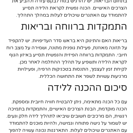
בתחום הבריאות. יש להרגיש בנוח לבקש עזרה ולהביע את
הצרכים האישיים. הכנה נפשית לקראת הלידה תסייע
להתמודד עם האתגרים שיכולים לעלות במהלך התהליך.
התמקדות ברווחה ובריאות
בריאות האם והתינוק היא בראש סדר העדיפויות. יש להקפיד
על תזונה מאוזנת, פעילות גופנית מתונה, ושמירה על מצב רוח
חיובי. התמקדות ברווחה הפיזית והנפשית תסייע באיזון הגוף
לקראת הלידה ותשפיע על תהליך ההחלמה לאחר מכן.
לקיחת זמן לעצמך, התנסות בטכניקות הרפיה, ופעילויות
מרגיעות עשויות לשפר את התחושה הכללית.
סיכום ההכנה ללידה
עם כל הכנה מתאימה, ניתן להבטיח חוויה חיובית ומספקת.
הכנה מוקדמת, הבנת הצרכים האישיים, והתמקדות בתמיכה
רגשית, הם מרכיבים חשובים שיביאו לתהליך לידה חלק ונעים.
יש לשמור על גישה פתוחה וגמישה, ולהיות מוכנים להתמודד
עם האתגרים שיכולים לעלות. התארגנות נכונה עשויה להפוך