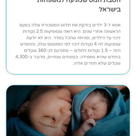
הטבת המס שמגיעה למשפחות
בישראל
אמא ל-3 ילדים בודקת את תלוש המשכורת שלה בפעם
הראשונה אחרי שנים. היא רואה שמופיעות 2.5 נקודות
זיכוי על הילדים, ומניחה שהכל בסדר. היא לא יודעת
שמגיעות לה 4 נקודות זיכוי לפי הסטטוס שלה, וההפרש
הזה – 1.5 נקודות לחודש – מתורגם לכ-360 שקלים
בחודש שהיא מפסידה. במונחים שנתיים, מדובר ב-4,300
שקלים שלא חוזרים אליה.