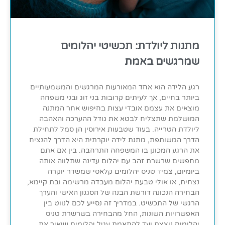
מתנות ליולדת: תכשיטי יהלומים
שמרגשים באמת
רגע הלידה הוא אחד המאורעות המרגשים והמשמעותיים
ביותר בחיים, אך לעיתים קרובות בני זוג ובני משפחה
מוצאים את עצמם אובדי עצות בחיפוש אחר המתנה
המושלמת שתצליח לבטא את גודל ההערכה והאהבה
ליולדת הטרייה. בעוד שטבעות אירוסין הן סמל לתחילת
הדרך המשותפת, מתנת לידה יוקרתית היא הדרך להנציח
את הרגע המכונן בו המשפחה התרחבה. בין אם אתם
מחפשים שרשרת זהב עם יהלום עדינה שתלווה אותה
ביומיום, צמיד טניס יהלומים קלאסי שמשדר יוקרה
נצחית, או אולי טבעת יהלום מעבדה מרשימה ובת קיימא,
הבחירה הנכונה דורשת הבנה של הסגנון האישי והערך
הרגשי של התכשיט. במדריך זה נסייע לכם לנווט בין
האפשרויות השונות, החל מהבחירה בשרשרת טניס
יהלומים נוצצת ועד להתאמת עגיל יהלומים שיאיר את