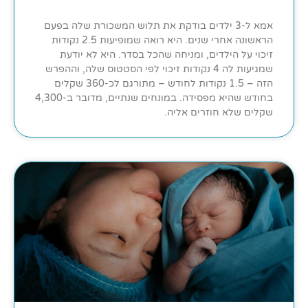
אמא ל-3 ילדים בודקת את תלוש המשכורת שלה בפעם
הראשונה אחרי שנים. היא רואה שמופיעות 2.5 נקודות
זיכוי על הילדים, ומניחה שהכל בסדר. היא לא יודעת
שמגיעות לה 4 נקודות זיכוי לפי הסטטוס שלה, וההפרש
הזה – 1.5 נקודות לחודש – מתורגם לכ-360 שקלים
בחודש שהיא מפסידה. במונחים שנתיים, מדובר ב-4,300
שקלים שלא חוזרים אליה.