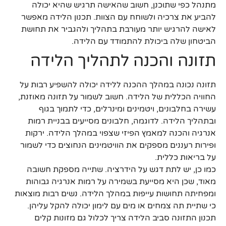
מתנהל כפי שתוכנן, חשוב שהאישה תרגיש שהיא יכולה
להביע את צרכיה ולשוחח עם הצוות. תכנון הלידה מאפשר
לאישה להרגיש יותר מעורבת בתהליך ולהגביר את תחושת
הביטחון שלה ביכולת להתמודד עם הלידה.
תזונה והכנה לתהליך הלידה
תזונה נכונה במהלך ההכנה ללידה יכולה להשפיע רבות על
החוויה הכללית של הלידה. חשוב לשמור על תזונה מאוזנת,
עשירה בחלבונים, ויטמינים ומינרלים, כדי לתמוך בגוף
ובתהליך הלידה. לדוגמה, חלבונים מסייעים בבניית רמות
אנרגיה והכנה למאמץ הפיזי שצפוי במהלך הלידה. ירקות
ופירות רעננים מספקים את הוויטמינים הנחוצים כדי לשמור
על בריאות כללית.
כמו כן, יש לתת דגש על הידרציה. שתייה מספקת חשובה
מאוד, שכן היא מסייעת בשמירה על רמות אנרגיה גבוהות
ומפחיתה תחושות עייפות במהלך הלידה. נשים רבות מוצאות
כי שתיית תה צמחים או מים עם לימון יכולה להקל עליהן.
תכנון התזונה סביב הלידה צריך לכלול גם מזונות קלים