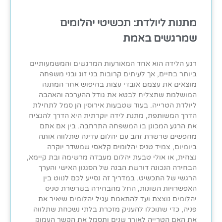
מתנות ליולדת: תכשיטי יהלומים
שמרגשים באמת
רגע הלידה הוא אחד המאורעות המרגשים והמשמעותיים
ביותר בחיים, אך לעיתים קרובות בני זוג ובני משפחה
מוצאים את עצמם אובדי עצות בחיפוש אחר המתנה
המושלמת שתצליח לבטא את גודל ההערכה והאהבה
ליולדת הטרייה. בעוד שטבעות אירוסין הן סמל לתחילת
הדרך המשותפת, מתנת לידה יוקרתית היא הדרך להנציח
את הרגע המכונן בו המשפחה התרחבה. בין אם אתם
מחפשים שרשרת זהב עם יהלום עדינה שתלווה אותה
ביומיום, צמיד טניס יהלומים קלאסי שמשדר יוקרה
נצחית, או אולי טבעת יהלום מעבדה מרשימה ובת קיימא,
הבחירה הנכונה דורשת הבנה של הסגנון האישי והערך
הרגשי של התכשיט. במדריך זה נסייע לכם לנווט בין
האפשרויות השונות, החל מהבחירה בשרשרת טניס
יהלומים נוצצת ועד להתאמת עגיל יהלומים שיאיר את
פניה, כדי שתוכלו להעניק מזכרת בלתי נשכחת שתלווה
את האם הטרייה לאורך שנים ותסמל את הקשר העמוק