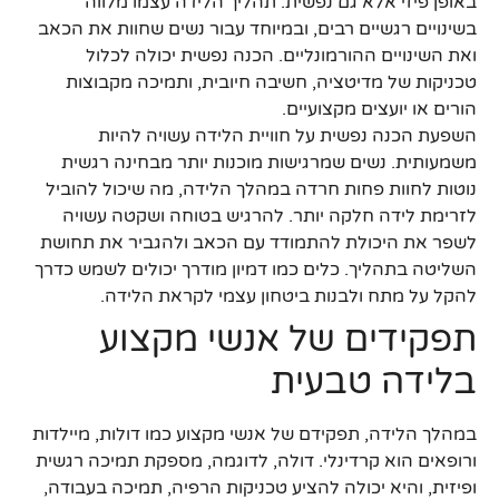
באופן פיזי אלא גם נפשית. תהליך הלידה עצמו מלווה
בשינויים רגשיים רבים, ובמיוחד עבור נשים שחוות את הכאב
ואת השינויים ההורמונליים. הכנה נפשית יכולה לכלול
טכניקות של מדיטציה, חשיבה חיובית, ותמיכה מקבוצות
הורים או יועצים מקצועיים.
השפעת הכנה נפשית על חוויית הלידה עשויה להיות
משמעותית. נשים שמרגישות מוכנות יותר מבחינה רגשית
נוטות לחוות פחות חרדה במהלך הלידה, מה שיכול להוביל
לזרימת לידה חלקה יותר. להרגיש בטוחה ושקטה עשויה
לשפר את היכולת להתמודד עם הכאב ולהגביר את תחושת
השליטה בתהליך. כלים כמו דמיון מודרך יכולים לשמש כדרך
להקל על מתח ולבנות ביטחון עצמי לקראת הלידה.
תפקידים של אנשי מקצוע
בלידה טבעית
במהלך הלידה, תפקידם של אנשי מקצוע כמו דולות, מיילדות
ורופאים הוא קרדינלי. דולה, לדוגמה, מספקת תמיכה רגשית
ופיזית, והיא יכולה להציע טכניקות הרפיה, תמיכה בעבודה,