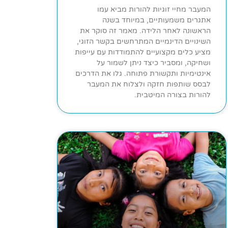
המעבר מחיי זוגיות להורות מביא עמו
אתגרים משמעותיים, במיוחד בשנה
הראשונה לאחר הלידה. מאמר זה סוקר את
השינויים הדינמיים המתרחשים בקשר הזוגי,
מציע כלים מקצועיים להתמודדות עם עייפות
ושחיקה, ומסביר כיצד ניתן לשמור על
אינטימיות ותקשורת פתוחה. גלו את הדרכים
לבסס שותפות חזקה ולצלוח את המעבר
להורות בצורה המיטבית.