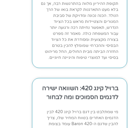
תקופת ההיריון מלווה בהתרגשות רבה, אך גם
בלא מעט התארגנות לקראת בואו של הרך
הנולד. הכנה נכונה ומדויקת של סביבת
המגורים והצטיידות מראש בכל הציוד
הנדרש, תאפשר נחיתה רכה ורגועה יותר
עבור המשפחה כולה. מאמר זה מפרט
בצורה מקצועית ומסודרת את כל הציוד
הבסיסי וההכרחי שמומלץ להכין בטרם
החזרה הביתה מבית החולים, החל מריהוט
בסיסי ועד למוצרי טיפוח והיגיינה חיוניים.
ברויל קינג 420: השוואה ישירה
לדגמים הסמוכים ומה לבחור
מי שמתלבט בין דגם ברויל קינג 420 לבין
הדגמים האחרים בטווח המחיר שלו, צריך
להבין שדגם ה-Baron 420 עומד בצומת