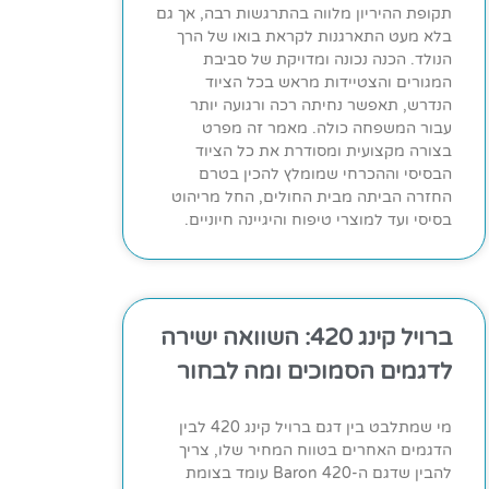
תקופת ההיריון מלווה בהתרגשות רבה, אך גם
בלא מעט התארגנות לקראת בואו של הרך
הנולד. הכנה נכונה ומדויקת של סביבת
המגורים והצטיידות מראש בכל הציוד
הנדרש, תאפשר נחיתה רכה ורגועה יותר
עבור המשפחה כולה. מאמר זה מפרט
בצורה מקצועית ומסודרת את כל הציוד
הבסיסי וההכרחי שמומלץ להכין בטרם
החזרה הביתה מבית החולים, החל מריהוט
בסיסי ועד למוצרי טיפוח והיגיינה חיוניים.
ברויל קינג 420: השוואה ישירה
לדגמים הסמוכים ומה לבחור
מי שמתלבט בין דגם ברויל קינג 420 לבין
הדגמים האחרים בטווח המחיר שלו, צריך
להבין שדגם ה-Baron 420 עומד בצומת