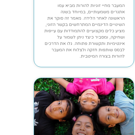
המעבר מחיי זוגיות להורות מביא עמו
אתגרים משמעותיים, במיוחד בשנה
הראשונה לאחר הלידה. מאמר זה סוקר את
השינויים הדינמיים המתרחשים בקשר הזוגי,
מציע כלים מקצועיים להתמודדות עם עייפות
ושחיקה, ומסביר כיצד ניתן לשמור על
אינטימיות ותקשורת פתוחה. גלו את הדרכים
לבסס שותפות חזקה ולצלוח את המעבר
להורות בצורה המיטבית.