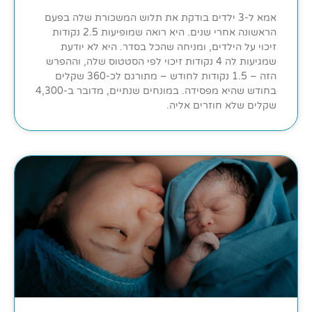
אמא ל-3 ילדים בודקת את תלוש המשכורת שלה בפעם
הראשונה אחרי שנים. היא רואה שמופיעות 2.5 נקודות
זיכוי על הילדים, ומניחה שהכל בסדר. היא לא יודעת
שמגיעות לה 4 נקודות זיכוי לפי הסטטוס שלה, וההפרש
הזה – 1.5 נקודות לחודש – מתורגם לכ-360 שקלים
בחודש שהיא מפסידה. במונחים שנתיים, מדובר ב-4,300
שקלים שלא חוזרים אליה.