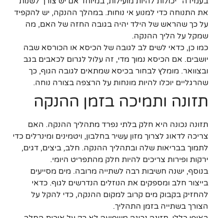
בעמידה" יכולות להיות מועילות, במיוחד אם יש צורך לשנות
את התנוחה כדי למנוע אי נוחות. במהלך ההנקה, יש להקפיד
על כך שהראש של הילד יהיה בגובה החזה של האם, מה
שמקל על הליך ההנקה.
כמו כן, כדאי לשים לב לגובה של הכיסא או הכורסא שבה
יושבים. אם הכיסא נמוך מדי, זה עלול לגרום לכאבים בגב
ובצוואר. מומלץ לבחור בכיסא שמתאים לגובה הגוף, כך
שהרגליים יוכלו להיות מונחות על הרצפה בצורה נוחה.
תזונה ותמיכה בזמן ההנקה
תזונה נכונה היא חלק בלתי נפרד מתהליך ההנקה. האם
צריכה לדאוג לצרוך מזון עשיר בחלבון, ויטמינים ומינרלים כדי
לתמוך בבריאות שלה ובתהליך ההנקה. חלב, ביצים, דגים,
ירקות ופירות צריכים להיות חלק מהתפריט היומי.
בנוסף, ישנה חשיבות רבה לשתייה מרובה. מים מסייעים
בייצור חלב ומספקים את הנוזלים הנדרשים לגוף. כדאי
להחזיק בקבוק מים קרוב למקום ההנקה, כדי להקל על
הצורך בשתייה בזמן התהליך.
באופן כללי, תזונה נכונה משפיעה לא רק על איכות החלב,