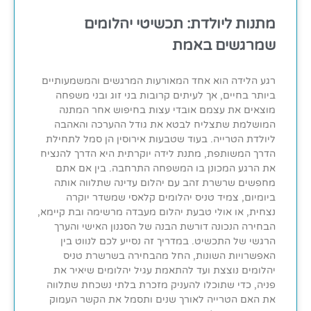
מתנות ליולדת: תכשיטי יהלומים
שמרגשים באמת
רגע הלידה הוא אחד המאורעות המרגשים והמשמעותיים
ביותר בחיים, אך לעיתים קרובות בני זוג ובני משפחה
מוצאים את עצמם אובדי עצות בחיפוש אחר המתנה
המושלמת שתצליח לבטא את גודל ההערכה והאהבה
ליולדת הטרייה. בעוד שטבעות אירוסין הן סמל לתחילת
הדרך המשותפת, מתנת לידה יוקרתית היא הדרך להנציח
את הרגע המכונן בו המשפחה התרחבה. בין אם אתם
מחפשים שרשרת זהב עם יהלום עדינה שתלווה אותה
ביומיום, צמיד טניס יהלומים קלאסי שמשדר יוקרה
נצחית, או אולי טבעת יהלום מעבדה מרשימה ובת קיימא,
הבחירה הנכונה דורשת הבנה של הסגנון האישי והערך
הרגשי של התכשיט. במדריך זה נסייע לכם לנווט בין
האפשרויות השונות, החל מהבחירה בשרשרת טניס
יהלומים נוצצת ועד להתאמת עגיל יהלומים שיאיר את
פניה, כדי שתוכלו להעניק מזכרת בלתי נשכחת שתלווה
את האם הטרייה לאורך שנים ותסמל את הקשר העמוק