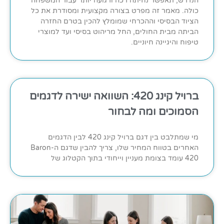
הנדרש, תאפשר נחיתה רכה ורגועה יותר עבור המשפחה
כולה. מאמר זה מפרט בצורה מקצועית ומסודרת את כל
הציוד הבסיסי וההכרחי שמומלץ להכין בטרם החזרה
הביתה מבית החולים, החל מריהוט בסיסי ועד למוצרי
טיפוח והיגיינה חיוניים.
ברויל קינג 420: השוואה ישירה לדגמים
הסמוכים ומה לבחור
מי שמתלבט בין דגם ברויל קינג 420 לבין הדגמים
האחרים בטווח המחיר שלו, צריך להבין שדגם ה-Baron
420 עומד בצומת מעניין וייחודי בתוך הקטלוג של