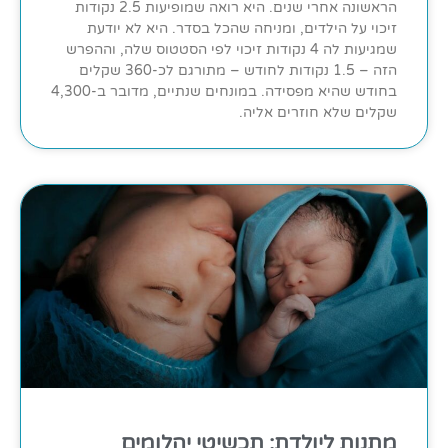
הראשונה אחרי שנים. היא רואה שמופיעות 2.5 נקודות
זיכוי על הילדים, ומניחה שהכל בסדר. היא לא יודעת
שמגיעות לה 4 נקודות זיכוי לפי הסטטוס שלה, וההפרש
הזה – 1.5 נקודות לחודש – מתורגם לכ-360 שקלים
בחודש שהיא מפסידה. במונחים שנתיים, מדובר ב-4,300
שקלים שלא חוזרים אליה.
מתנות ליולדת: תכשיטי יהלומים