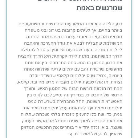
שמרגשים באמת
רגע הלידה הוא אחד המאורעות המרגשים והמשמעותיים
ביותר בחיים, אך לעיתים קרובות בני זוג ובני משפחה
מוצאים את עצמם אובדי עצות בחיפוש אחר המתנה
המושלמת שתצליח לבטא את גודל ההערכה והאהבה
ליולדת הטרייה. בעוד שטבעות אירוסין הן סמל לתחילת
הדרך המשותפת, מתנת לידה יוקרתית היא הדרך להנציח
את הרגע המכונן בו המשפחה התרחבה. בין אם אתם
מחפשים שרשרת זהב עם יהלום עדינה שתלווה אותה
ביומיום, צמיד טניס יהלומים קלאסי שמשדר יוקרה
נצחית, או אולי טבעת יהלום מעבדה מרשימה ובת קיימא,
הבחירה הנכונה דורשת הבנה של הסגנון האישי והערך
הרגשי של התכשיט. במדריך זה נסייע לכם לנווט בין
האפשרויות השונות, החל מהבחירה בשרשרת טניס
יהלומים נוצצת ועד להתאמת עגיל יהלומים שיאיר את
פניה, כדי שתוכלו להעניק מזכרת בלתי נשכחת שתלווה
את האם הטרייה לאורך שנים ותסמל את הקשר העמוק
שנוצר. בואו נגלה יחד איך בוחרים את התכשיט המדויק
שיהפוך לרגע של אושר צרוף.