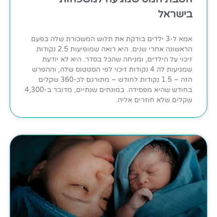
בישראל
אמא ל-3 ילדים בודקת את תלוש המשכורת שלה בפעם
הראשונה אחרי שנים. היא רואה שמופיעות 2.5 נקודות
זיכוי על הילדים, ומניחה שהכל בסדר. היא לא יודעת
שמגיעות לה 4 נקודות זיכוי לפי הסטטוס שלה, וההפרש
הזה – 1.5 נקודות לחודש – מתורגם לכ-360 שקלים
בחודש שהיא מפסידה. במונחים שנתיים, מדובר ב-4,300
שקלים שלא חוזרים אליה.