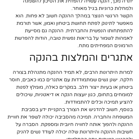
יתרה מכך, הנקה עשויה להפחית את הסיכון להשמנה
ולמחלות כרוניות בגיל מאוחר.
הקשר הרגשי הנוצר במהלך ההנקה חשוב לא פחות. הוא
מאפשר לתינוק לפתח תחושת ביטחון ואמון, אשר תורמת
להתפתחותו הנפשית והחברתית. ההנקה גם מסייעת
לאמהות לשמור על בריאות נפשית טובה, הודות להפרשת
הורמונים המפחיתים מתח.
אתגרים והמלצות בהנקה
למרות היתרונות הרבים, לא תמיד ההנקה מתנהלת בצורה
חלקה. ישנן נשים שמתמודדות עם אתגרים כמו כאבים, חוסר
ביטחון או בעיות ייצור חלב. במקרים כאלה, מומלץ לפנות
למומחים בתחום, כגון יועצות הנקה או דיאטניות, שיכולים
להציע תמיכה וכלים להתמודדות.
בנוסף, חשוב להדגיש את הצורך בהקניית ידע בסביבת
המשפחה והחברה. תמיכה מהסביבה יכולה לשפר את חוויית
ההנקה ולהפוך אותה לחוויה חיובית ומספקת. הסברה על
חשיבות ההנקה והיתרונות שלה יכולה לעודד נשים להניק