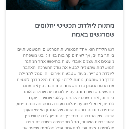
מתנות ליולדת: תכשיטי יהלומים
שמרגשים באמת
רגע הלידה הוא אחד המאורעות המרגשים והמשמעותיים
ביותר בחיים, אך לעיתים קרובות בני זוג ובני משפחה
מוצאים את עצמם אובדי עצות בחיפוש אחר המתנה
המושלמת שתצליח לבטא את גודל ההערכה והאהבה
ליולדת הטרייה. בעוד שטבעות אירוסין הן סמל לתחילת
הדרך המשותפת, מתנת לידה יוקרתית היא הדרך להנציח
את הרגע המכונן בו המשפחה התרחבה. בין אם אתם
מחפשים שרשרת זהב עם יהלום עדינה שתלווה אותה
ביומיום, צמיד טניס יהלומים קלאסי שמשדר יוקרה
נצחית, או אולי טבעת יהלום מעבדה מרשימה ובת קיימא,
הבחירה הנכונה דורשת הבנה של הסגנון האישי והערך
הרגשי של התכשיט. במדריך זה נסייע לכם לנווט בין
האפשרויות השונות, החל מהבחירה בשרשרת טניס
יהלומים נוצצת ועד להתאמת עגיל יהלומים שיאיר את