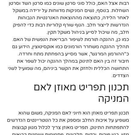
רבות אצל האם, כולל סוגי סרטן שונים כמו סרטן השד וסרטן
השחלות. בנוסף, נשים המניקות מדווחות על ירידה במשקל
לאחר הלידה, כתוצאה מההוצאות האנרגטיות הגבוהות
הנדרשות לייצור חלב. הגוף שורף קלוריות רבות כדי להפיק
חלב, מה שיכול לסייע בניהול משקל תקין.
כמו כן, ההנקה תורמת לשיפור הבריאות הנפשית של האם.
תהליך ההנקה משחרר הורמונים כמו אוקסיטוצין, הידוע גם
כ"ההורמון המרגש", אשר מסייע בהפחתת מתח וחרדה.
חיבור זה בין האם לתינוק במהלך ההנקה יכול לשפר את
התחושה הכללית ולחזק את הקשר ביניהם, מה שמועיל לשני
הצדדים.
תכנון תפריט מאוזן לאם
המניקה
תכנון תפריט מאוזן הוא חיוני לאם המניקה, משום שהוא
משפיע על איכות החלב ומספק את כל הנוטריינטים הנדרשים
להתפתחות התינוק. תפריט מאוזן צריך לכלול מגוון קבוצות
מזון, כגון פירות, ירקות, חלבונים, פחמימות ושומנים בריאים.