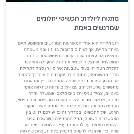
מתנות ליולדת: תכשיטי יהלומים
שמרגשים באמת
רגע הלידה הוא אחד המאורעות המרגשים והמשמעותיים
ביותר בחיים, אך לעיתים קרובות בני זוג ובני משפחה
מוצאים את עצמם אובדי עצות בחיפוש אחר המתנה
המושלמת שתצליח לבטא את גודל ההערכה והאהבה
ליולדת הטרייה. בעוד שטבעות אירוסין הן סמל לתחילת
הדרך המשותפת, מתנת לידה יוקרתית היא הדרך להנציח
את הרגע המכונן בו המשפחה התרחבה. בין אם אתם
מחפשים שרשרת זהב עם יהלום עדינה שתלווה אותה
ביומיום, צמיד טניס יהלומים קלאסי שמשדר יוקרה
נצחית, או אולי טבעת יהלום מעבדה מרשימה ובת קיימא,
הבחירה הנכונה דורשת הבנה של הסגנון האישי והערך
הרגשי של התכשיט. במדריך זה נסייע לכם לנווט בין
האפשרויות השונות, החל מהבחירה בשרשרת טניס
יהלומים נוצצת ועד להתאמת עגיל יהלומים שיאיר את
פניה, כדי שתוכלו להעניק מזכרת בלתי נשכחת שתלווה