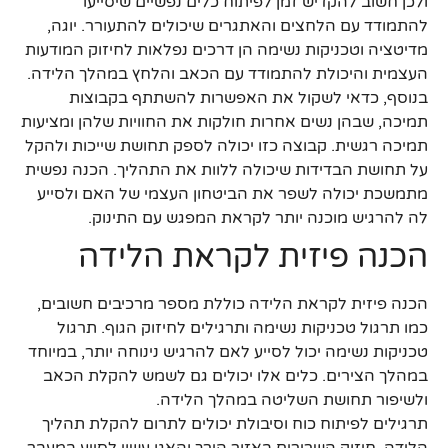
ולכן חשוב להקדיש זמן לפיתוח כלים נפשיים שיסייעו
להתמודד עם הלחצים והאתגרים שיכולים להתעורר. יוגה,
מדיטציה וטכניקות נשימה הן דרכים נפלאות לחיזוק המודעות
העצמית והיכולת להתמודד עם הכאב והלחץ במהלך הלידה.
בנוסף, כדאי לשקול את האפשרות להשתתף בקבוצות
תמיכה, שבהן נשים אחרות חולקות את החוויות שלהן ומציעות
תמיכה רגשית. קבוצה כזו יכולה לספק תחושת שייכות ולהקל
על תחושת הבדידות שיכולה ללוות את התהליך. הכנה נפשית
מתמשכת יכולה לשפר את הביטחון העצמי של האם ולסייע
לה להרגיש מוכנה יותר לקראת המפגש עם התינוק.
הכנה פיזית לקראת הלידה
הכנה פיזית לקראת הלידה כוללת מספר מרכיבים חשובים,
כמו תרגול טכניקות נשימה ותרגילים לחיזוק הגוף. תרגול
טכניקות נשימה יכול לסייע לאם להרגיש נינוחה יותר, במיוחד
במהלך הצירים. כלים אלו יכולים גם לשמש להקלת הכאב
ולשיפור תחושת השליטה במהלך הלידה.
תרגילים לפיתוח כוח וסיבולת יכולים לתרום להקלת תהליך
הלידה. חיזוק השרירים באזור הירך והאגן עשוי לסייע במעבר