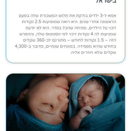
בישראל
אמא ל-3 ילדים בודקת את תלוש המשכורת שלה בפעם
הראשונה אחרי שנים. היא רואה שמופיעות 2.5 נקודות
זיכוי על הילדים, ומניחה שהכל בסדר. היא לא יודעת
שמגיעות לה 4 נקודות זיכוי לפי הסטטוס שלה, וההפרש
הזה – 1.5 נקודות לחודש – מתורגם לכ-360 שקלים
בחודש שהיא מפסידה. במונחים שנתיים, מדובר ב-4,300
שקלים שלא חוזרים אליה.