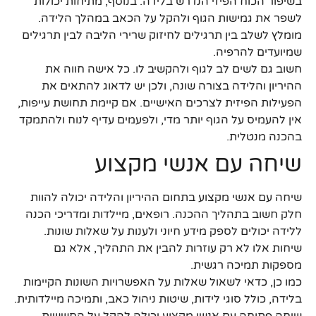
בשיפור הכוח הפיזי הנדרש בלידה. בנוסף, מתיחות יכולות
לשפר את גמישות הגוף ולהקל על הכאב במהלך הלידה.
מומלץ לשלב בין תרגילים לחיזוק שרירי הליבה לבין תרגילים
שמיועדים להרפיה.
חשוב גם לשים לב לגוף ולהקשיב לו. כל אישה חווה את
ההיריון והלידה בצורה שונה, ולכן יש לדאוג להתאים את
הפעילות הפיזית לצרכים האישיים. אם קיימת תחושת עייפות,
אין להעמיס על הגוף יותר מדי, ולפעמים עדיף לנוח ולהתמקד
בהכנה מנטלית.
שיחה עם אנשי מקצוע
שיחה עם אנשי מקצוע בתחום ההיריון והלידה יכולה להוות
חלק חשוב בתהליך ההכנה. רופאים, מיילדות ומדריכי הכנה
ללידה יכולים לספק מידע חיוני ולענות על שאלות שונות.
שיחות אלו לא רק עוזרות להבין את התהליך, אלא גם
מספקות תמיכה רגשית.
כמו כן, כדאי לשאול שאלות על האפשרויות השונות הקיימות
בלידה, כולל סוגי לידות, שיטות ניהול כאב, ותמיכה מיילדותית.
שיחה פתוחה עם אנשי מקצוע יכולה להקל על החששות