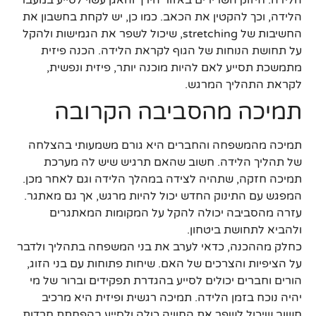
הלידה, וכך להקטין את הכאב. כמו כן, יש לקחת בחשבון את
החשיבות של stretching, שיכול לשפר את הגמישות ולהקל
על תחושת הנוחות של הגוף לקראת הלידה. הכנה פיזית
מתמשכת תסייע לאם להיות מוכנה יותר, פיזית ונפשית,
לקראת התהליך המרגש.
תמיכה מהסביבה הקרובה
תמיכה מהמשפחה והחברים היא גורם משמעותי בהצלחה
של תהליך הלידה. חשוב שהאם תרגיש שיש לה מערכת
תמיכה חזקה, שתהיה לצידה במהלך הלידה וגם לאחר מכן.
המפגש עם התינוק החדש יכול להיות מרגש, אך גם מאתגר.
עזרה מהסביבה יכולה להקל על המקומות המאתגרים
ולהביא לתחושת ביטחון.
כחלק מההכנה, כדאי לערב את בני המשפחה בתהליך ולדבר
על הציפיות והצרכים של האם. שיחות פתוחות עם בני הזוג,
הורים וחברים יכולים לסייע בהגדרת תפקידים וברור של מי
יהיה נוכח בזמן הלידה. תמיכה רגשית ופיזית היא מרכיב
חשוב שיכול לשפר את החוויה כולה ולסייע בהפחתת חרדות.