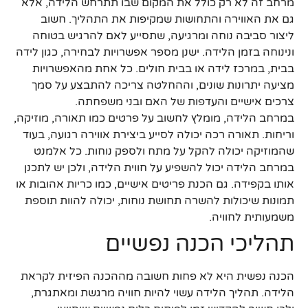
מרחב זה לא רק כולל את המקום שבו תתרחש הלידה, אלא
גם את האווירה והתחושות שמקיפות את התהליך. חשוב
ליצור סביבה נוחה ומרגיעה, שתסייע לאם להרגיש בטוחה
ונינוחה בזמן הלידה. ישנן מספר אפשרויות לבחירה, כגון לידה
בבית, במרכז לידה או בבית חולים. כל אחת מהאפשרויות
מציעה יתרונות שונים, וההחלטה צריכה להתבצע על סמך
צרכים אישיים והעדפות של האם ובני משפחתה.
במרחב הלידה, מומלץ לחשוב על פרטים כמו תאורה, מוזיקה,
וריחות. תאורה רכה יכולה לסייע ביצירת אווירה רגועה, בעוד
שהמוזיקה יכולה להקל על מתח ולספק נוחות. כל אלמנט
במרחב הלידה יכול להשפיע על חווית הלידה, ולכן יש לתכנן
אותו בקפידה. גם הכנת פריטים אישיים, כמו כריות אהובות או
תמונות שיכולות להשרה תחושת נוחות, יכולה להוות תוספת
משמעותית לחוויה.
תהליכי הכנה נפשיים
הכנה נפשית היא לא פחות חשובה מההכנה הפיזית לקראת
הלידה. תהליך הלידה עשוי להיות חוויה מרגשת ומאתגרת,