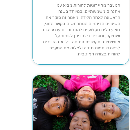
המעבר מחיי זוגיות להורות מביא עמו
אתגרים משמעותיים, במיוחד בשנה
הראשונה לאחר הלידה. מאמר זה סוקר את
השינויים הדינמיים המתרחשים בקשר הזוגי,
מציע כלים מקצועיים להתמודדות עם עייפות
ושחיקה, ומסביר כיצד ניתן לשמור על
אינטימיות ותקשורת פתוחה. גלו את הדרכים
לבסס שותפות חזקה ולצלוח את המעבר
להורות בצורה המיטבית.