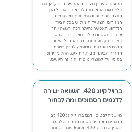
תקופת ההיריון מלווה בהתרגשות רבה, אך גם
בלא מעט התארגנות לקראת בואו של הרך
הנולד. הכנה נכונה ומדויקת של סביבת
המגורים והצטיידות מראש בכל הציוד
הנדרש, תאפשר נחיתה רכה ורגועה יותר
עבור המשפחה כולה. מאמר זה מפרט
בצורה מקצועית ומסודרת את כל הציוד
הבסיסי וההכרחי שמומלץ להכין בטרם
החזרה הביתה מבית החולים, החל מריהוט
בסיסי ועד למוצרי טיפוח והיגיינה חיוניים.
ברויל קינג 420: השוואה ישירה
לדגמים הסמוכים ומה לבחור
מי שמתלבט בין דגם ברויל קינג 420 לבין
הדגמים האחרים בטווח המחיר שלו, צריך
להבין שדגם ה-Baron 420 עומד בצומת