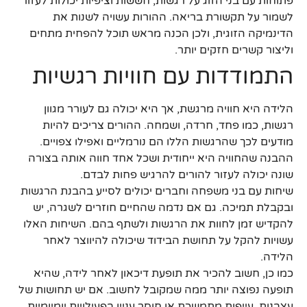
פתוחות עם בני הזוג על רגשות, חששות וציפיות יכולות לעזור
לשמור על תקשורת בריאה. ההורות עשויה לשנות את
הדינמיקה הזוגית, ולכן הכנה מראש תוכל להפחית מתחים
וליצור קשרים חזקים יותר.
התמודדות עם חוויות רגשיות
הלידה היא חוויה מרגשת, אך היא יכולה גם לעורר מגוון
רגשות, כמו פחד, חרדה, ושמחה. ההורים צריכים להיות
מודעים לכך שהרגשות הללו הם נורמליים ואפילו צפויים.
ההבנה שהחוויה היא ייחודית ושכל אחד חווה אותה בצורה
שונה יכולה לעזור להורים להרגיש פחות לבדם.
שיחות עם בני משפחה וחברים יכולים לסייע בהבנת הרגשות
ובקבלת תמיכה. גם אם נדמה שהחיים חוזרים לשגרה, יש
להקדיש זמן לחוות את הרגשות ולשתף בהם. השיחות האלו
עשויות להקל על תחושת הבידוד שיכולה להיווצר לאחר
הלידה.
כמו כן, חשוב להכיר את תופעת דיכאון לאחר לידה, שהיא
תופעה נפוצה יותר ממה שמקובל לחשוב. אם יש תחושות של
עצבנות, עייפות מתמשכת או חוסר עניין בפעילויות יומיומיות,