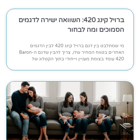
ברויל קינג 420: השוואה ישירה לדגמים
הסמוכים ומה לבחור
מי שמתלבט בין דגם ברויל קינג 420 לבין הדגמים
האחרים בטווח המחיר שלו, צריך להבין שדגם ה-Baron
420 עומד בצומת מעניין וייחודי בתוך הקטלוג של