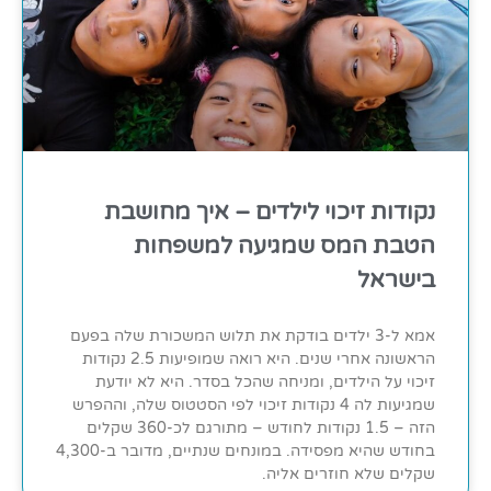
נקודות זיכוי לילדים – איך מחושבת
הטבת המס שמגיעה למשפחות
בישראל
אמא ל-3 ילדים בודקת את תלוש המשכורת שלה בפעם
הראשונה אחרי שנים. היא רואה שמופיעות 2.5 נקודות
זיכוי על הילדים, ומניחה שהכל בסדר. היא לא יודעת
שמגיעות לה 4 נקודות זיכוי לפי הסטטוס שלה, וההפרש
הזה – 1.5 נקודות לחודש – מתורגם לכ-360 שקלים
בחודש שהיא מפסידה. במונחים שנתיים, מדובר ב-4,300
שקלים שלא חוזרים אליה.