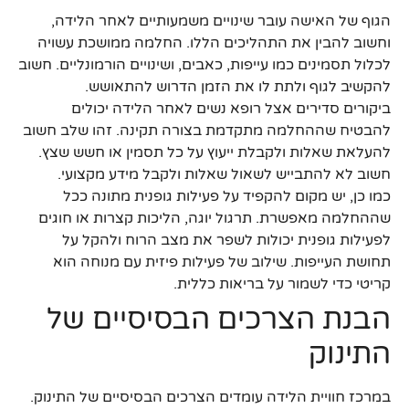
הגוף של האישה עובר שינויים משמעותיים לאחר הלידה,
וחשוב להבין את התהליכים הללו. החלמה ממושכת עשויה
לכלול תסמינים כמו עייפות, כאבים, ושינויים הורמונליים. חשוב
להקשיב לגוף ולתת לו את הזמן הדרוש להתאושש.
ביקורים סדירים אצל רופא נשים לאחר הלידה יכולים
להבטיח שההחלמה מתקדמת בצורה תקינה. זהו שלב חשוב
להעלאת שאלות ולקבלת ייעוץ על כל תסמין או חשש שצץ.
חשוב לא להתבייש לשאול שאלות ולקבל מידע מקצועי.
כמו כן, יש מקום להקפיד על פעילות גופנית מתונה ככל
שההחלמה מאפשרת. תרגול יוגה, הליכות קצרות או חוגים
לפעילות גופנית יכולות לשפר את מצב הרוח ולהקל על
תחושת העייפות. שילוב של פעילות פיזית עם מנוחה הוא
קריטי כדי לשמור על בריאות כללית.
הבנת הצרכים הבסיסיים של
התינוק
במרכז חוויית הלידה עומדים הצרכים הבסיסיים של התינוק.