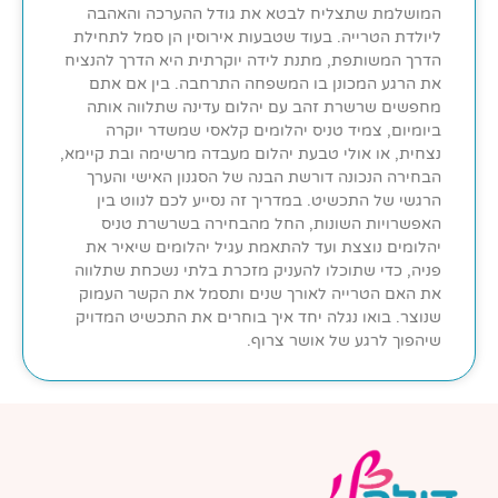
המושלמת שתצליח לבטא את גודל ההערכה והאהבה
ליולדת הטרייה. בעוד שטבעות אירוסין הן סמל לתחילת
הדרך המשותפת, מתנת לידה יוקרתית היא הדרך להנציח
את הרגע המכונן בו המשפחה התרחבה. בין אם אתם
מחפשים שרשרת זהב עם יהלום עדינה שתלווה אותה
ביומיום, צמיד טניס יהלומים קלאסי שמשדר יוקרה
נצחית, או אולי טבעת יהלום מעבדה מרשימה ובת קיימא,
הבחירה הנכונה דורשת הבנה של הסגנון האישי והערך
הרגשי של התכשיט. במדריך זה נסייע לכם לנווט בין
האפשרויות השונות, החל מהבחירה בשרשרת טניס
יהלומים נוצצת ועד להתאמת עגיל יהלומים שיאיר את
פניה, כדי שתוכלו להעניק מזכרת בלתי נשכחת שתלווה
את האם הטרייה לאורך שנים ותסמל את הקשר העמוק
שנוצר. בואו נגלה יחד איך בוחרים את התכשיט המדויק
שיהפוך לרגע של אושר צרוף.