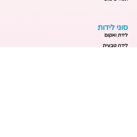
סוגי לידות
לידת ואקום
לידה טבעית
לידה בבית
לידה מכשירנית
לידה בבית
לידה קיסרית
לידת תאומים
מאמרים אחרונים
בריאות האם והעובר: כל הכלים והבדיקות להריון בטוח