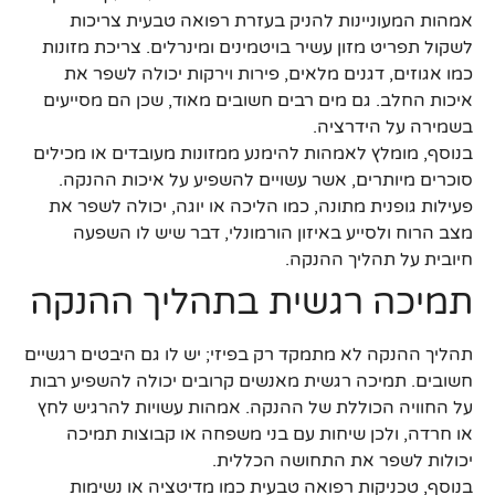
אמהות המעוניינות להניק בעזרת רפואה טבעית צריכות
לשקול תפריט מזון עשיר בויטמינים ומינרלים. צריכת מזונות
כמו אגוזים, דגנים מלאים, פירות וירקות יכולה לשפר את
איכות החלב. גם מים רבים חשובים מאוד, שכן הם מסייעים
בשמירה על הידרציה.
בנוסף, מומלץ לאמהות להימנע ממזונות מעובדים או מכילים
סוכרים מיותרים, אשר עשויים להשפיע על איכות ההנקה.
פעילות גופנית מתונה, כמו הליכה או יוגה, יכולה לשפר את
מצב הרוח ולסייע באיזון הורמונלי, דבר שיש לו השפעה
חיובית על תהליך ההנקה.
תמיכה רגשית בתהליך ההנקה
תהליך ההנקה לא מתמקד רק בפיזי; יש לו גם היבטים רגשיים
חשובים. תמיכה רגשית מאנשים קרובים יכולה להשפיע רבות
על החוויה הכוללת של ההנקה. אמהות עשויות להרגיש לחץ
או חרדה, ולכן שיחות עם בני משפחה או קבוצות תמיכה
יכולות לשפר את התחושה הכללית.
בנוסף, טכניקות רפואה טבעית כמו מדיטציה או נשימות