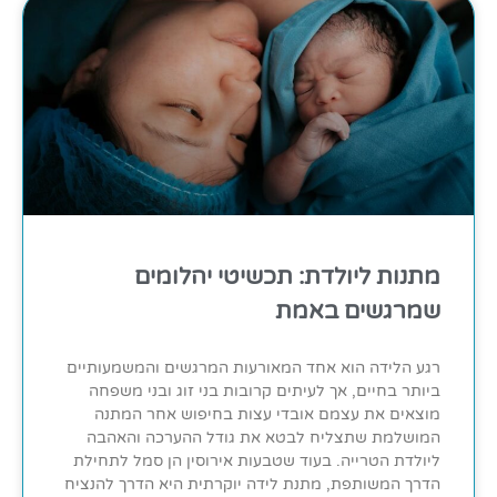
מתנות ליולדת: תכשיטי יהלומים
שמרגשים באמת
רגע הלידה הוא אחד המאורעות המרגשים והמשמעותיים
ביותר בחיים, אך לעיתים קרובות בני זוג ובני משפחה
מוצאים את עצמם אובדי עצות בחיפוש אחר המתנה
המושלמת שתצליח לבטא את גודל ההערכה והאהבה
ליולדת הטרייה. בעוד שטבעות אירוסין הן סמל לתחילת
הדרך המשותפת, מתנת לידה יוקרתית היא הדרך להנציח