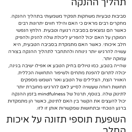
תהליך ההנקה
סביבות טבעיות משחקות תפקיד משמעותי בתהליך ההנקה.
מחקרים רבים מראים כי האם והילד חווים יתרונות רבים
כאשר הם נמצאים בסביבה רגועה וטבעית. הלחץ הנפשי
המוקרן על האם יכול להפריע ליכולת שלה להניק ולהפיק
חלב איכותי. כאשר האם מתמקדת בסביבה הטבעית, היא
עשויה להרגיש יותר נינוחה ולהתחבר לתהליך ההנקה בצורה
עמוקה יותר.
שהייה בטבע, כמו טיולים בחיק הטבע או אפילו ישיבה בגינה,
יכולה לתרום להפגת מתחים ולשיפור התחושה הכללית.
האוויר הצח, הצלילים של הטבע ואור השמש מספקים
תחושת רווחה שעשויה לסייע לאם להרגיש מחוברת יותר
לתינוק שלה. בנוסף, תרגול של mindfulness בזמן ההנקה
יכול להעצים את הקשר בין האם לתינוק, כאשר הן מתמקדות
ברגע הנוכחי ובתחושות שמקשרות אותן זו לזו.
השפעת תוספי תזונה על איכות
החלב