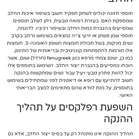
תוספי תזונה יכולים לשחק תפקיד חשוב בשיפור איכות החלב
שמספקת האם. בעזרת רפואה טבעית, ניתן לשלב תוספים
שמסייעים בהגברת כמות החלב ובשיפור רכיביו. לדוגמה,
תוספי שמן פשתן או זרעי צ'יה נמצאים בשימוש נרחב בקרב
נשים מניקות, בשל תכולת חומצות השומן האומגה-3. חומצות
אלו תורמות להתפתחות קוגניטיבית ובריאותית של התינוק.
כמו כן, ישנם צמחי מרפא כגון fenugreek (חרדל) ושום, אשר
הוכחו כמסייעים בהגברת ייצור החלב. השימוש בתוספים אלו
יכול להוות פתרון טבעי ויעיל עבור נשים שמתקשות בהנקה.
חשוב להתייעץ עם רופא או דיאטנית לפני שמתחילים בשימוש
בתוספים, על מנת לוודא שהם מתאימים למצב הבריאותי
האישי.
השפעת רפלקסים על תהליך
ההנקה
תהליך ההנקה אינו מתנהל רק על בסיס ייצור החלב, אלא גם