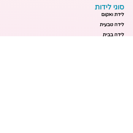
סוגי לידות
לידת ואקום
לידה טבעית
לידה בבית
לידה מכשירנית
לידה בבית
לידה קיסרית
לידת תאומים
מאמרים אחרונים
בריאות האם והעובר: כל הכלים והבדיקות להריון בטוח
ובריא
הכנה ללידה: המדריך המקיף לכל מה שצריך לקנות לתינוק