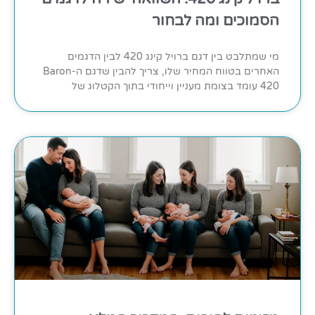
הסמוכים ומה לבחור
מי שמתלבט בין דגם ברויל קינג 420 לבין הדגמים
האחרים בטווח המחיר שלו, צריך להבין שדגם ה-Baron
420 עומד בצומת מעניין וייחודי בתוך הקטלוג של