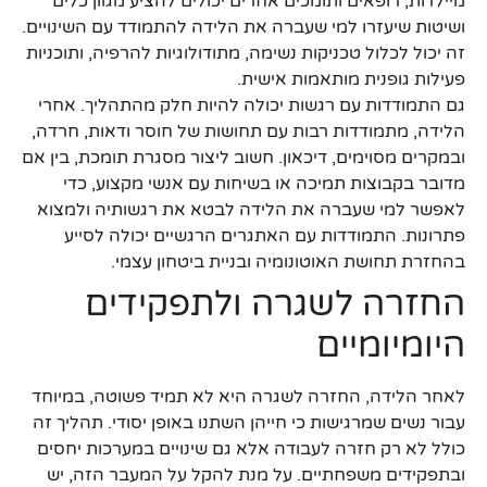
מיילדות, רופאים ותומכים אחרים יכולים להציע מגוון כלים
ושיטות שיעזרו למי שעברה את הלידה להתמודד עם השינויים.
זה יכול לכלול טכניקות נשימה, מתודולוגיות להרפיה, ותוכניות
פעילות גופנית מותאמות אישית.
גם התמודדות עם רגשות יכולה להיות חלק מהתהליך. אחרי
הלידה, מתמודדות רבות עם תחושות של חוסר ודאות, חרדה,
ובמקרים מסוימים, דיכאון. חשוב ליצור מסגרת תומכת, בין אם
מדובר בקבוצות תמיכה או בשיחות עם אנשי מקצוע, כדי
לאפשר למי שעברה את הלידה לבטא את רגשותיה ולמצוא
פתרונות. התמודדות עם האתגרים הרגשיים יכולה לסייע
בהחזרת תחושת האוטונומיה ובניית ביטחון עצמי.
החזרה לשגרה ולתפקידים
היומיומיים
לאחר הלידה, החזרה לשגרה היא לא תמיד פשוטה, במיוחד
עבור נשים שמרגישות כי חייהן השתנו באופן יסודי. תהליך זה
כולל לא רק חזרה לעבודה אלא גם שינויים במערכות יחסים
ובתפקידים משפחתיים. על מנת להקל על המעבר הזה, יש