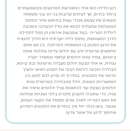
רגע הלידה הוא אחד המאורעות המרגשים והמשמעותיים
ביותר בחיים, אך לעיתים קרובות בני זוג ובני משפחה
מוצאים את עצמם אובדי עצות בחיפוש אחר המתנה
המושלמת שתצליח לבטא את גודל ההערכה והאהבה
ליולדת הטרייה. בעוד שטבעות אירוסין הן סמל לתחילת
הדרך המשותפת, מתנת לידה יוקרתית היא הדרך להנציח
את הרגע המכונן בו המשפחה התרחבה. בין אם אתם
מחפשים שרשרת זהב עם יהלום עדינה שתלווה אותה
ביומיום, צמיד טניס יהלומים קלאסי שמשדר יוקרה
נצחית, או אולי טבעת יהלום מעבדה מרשימה ובת קיימא,
הבחירה הנכונה דורשת הבנה של הסגנון האישי והערך
הרגשי של התכשיט. במדריך זה נסייע לכם לנווט בין
האפשרויות השונות, החל מהבחירה בשרשרת טניס
יהלומים נוצצת ועד להתאמת עגיל יהלומים שיאיר את
פניה, כדי שתוכלו להעניק מזכרת בלתי נשכחת שתלווה
את האם הטרייה לאורך שנים ותסמל את הקשר העמוק
שנוצר. בואו נגלה יחד איך בוחרים את התכשיט המדויק
שיהפוך לרגע של אושר צרוף.