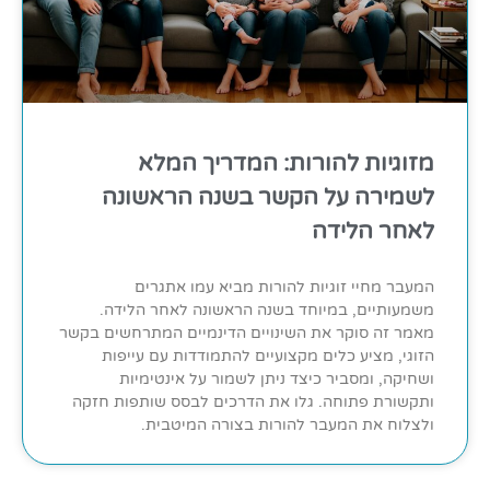
מזוגיות להורות: המדריך המלא
לשמירה על הקשר בשנה הראשונה
לאחר הלידה
המעבר מחיי זוגיות להורות מביא עמו אתגרים
משמעותיים, במיוחד בשנה הראשונה לאחר הלידה.
מאמר זה סוקר את השינויים הדינמיים המתרחשים בקשר
הזוגי, מציע כלים מקצועיים להתמודדות עם עייפות
ושחיקה, ומסביר כיצד ניתן לשמור על אינטימיות
ותקשורת פתוחה. גלו את הדרכים לבסס שותפות חזקה
ולצלוח את המעבר להורות בצורה המיטבית.