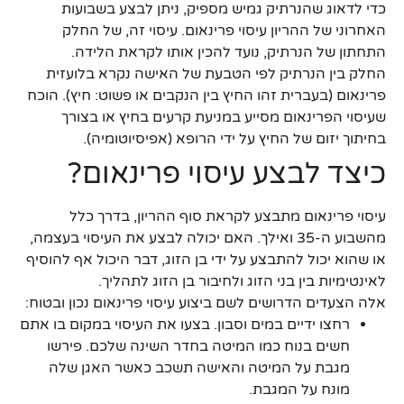
כדי לדאוג שהנרתיק גמיש מספיק, ניתן לבצע בשבועות
האחרוני של ההריון עיסוי פרינאום. עיסוי זה, של החלק
התחתון של הנרתיק, נועד להכין אותו לקראת הלידה.
החלק בין הנרתיק לפי הטבעת של האישה נקרא בלועזית
פרינאום (בעברית זהו החיץ בין הנקבים או פשוט: חיץ). הוכח
שעיסוי הפרינאום מסייע במניעת קרעים בחיץ או בצורך
בחיתוך יזום של החיץ על ידי הרופא (אפיסיוטומיה).
כיצד לבצע עיסוי פרינאום?
עיסוי פרינאום מתבצע לקראת סוף ההריון, בדרך כלל
מהשבוע ה-35 ואילך. האם יכולה לבצע את העיסוי בעצמה,
או שהוא יכול להתבצע על ידי בן הזוג, דבר היכול אף להוסיף
לאינטימיות בין בני הזוג ולחיבור בן הזוג לתהליך.
אלה הצעדים הדרושים לשם ביצוע עיסוי פרינאום נכון ובטוח:
רחצו ידיים במים וסבון. בצעו את העיסוי במקום בו אתם
חשים בנוח כמו המיטה בחדר השינה שלכם. פירשו
מגבת על המיטה והאישה תשכב כאשר האגן שלה
מונח על המגבת.