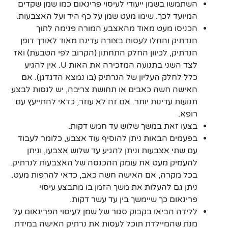
השתמשו בשמן ייעודי לעיסוי פרינאום כמו שמן שקדים
המיועד לכך. שימו מעט שמן על כף היד ועל האצבעות.
הכניסו מעט מאוד מהאצבע המורה פנימה לתוך
הנרתיק והחלו לעסות בצורה עדינה מאוד לאורך דופן
הנרתיק, לכיוון החלק התחתון (הקרוב לפי הטבעת) ואז
לצד השני בתנועה המזכירה את האות U. אין להגיע
כלל לחלק העליון של הנרתיק (בו נמצא הדגדגן). אם
האישה חשה כאבים או תחושת צריבה, יש לנסות לבצע
תנועות עדינות יותר. אם זה לא עוזר, כדאי להתייעץ עם
רופא.
בצעו זאת במשך שלוש עד חמש דקות.
בפעמים הבאות ניתן להוסיף עוד אצבע, כלומר לעבוד
עם שתי אצבעות וניתן להגיע עד שלוש אצבעו, וניתן
להעמיק מעט את עומק ההכנסה של האצבעות לנרתיק.
בכל מקרה, אם האישה חשה כאב, כדאי להרפות מעט.
ניתן גם להעלות את משך הזמן בו מתבצע עיסוי
פרינאום כך שיימשך בין עד עשר דקות.
ללידה הביאו בקבוק סגור של שמן לעיסוי הפרינאום על
מנת שהמיילדת תוכל לעסות את נרתיק האישה במידת