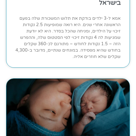
בישראל
אמא ל-3 ילדים בודקת את תלוש המשכורת שלה בפעם
הראשונה אחרי שנים. היא רואה שמופיעות 2.5 נקודות
זיכוי על הילדים, ומניחה שהכל בסדר. היא לא יודעת
שמגיעות לה 4 נקודות זיכוי לפי הסטטוס שלה, וההפרש
הזה – 1.5 נקודות לחודש – מתורגם לכ-360 שקלים
בחודש שהיא מפסידה. במונחים שנתיים, מדובר ב-4,300
שקלים שלא חוזרים אליה.