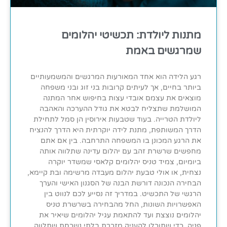
מתנות ליולדת: תכשיטי יהלומים
שמרגשים באמת
רגע הלידה הוא אחד המאורעות המרגשים והמשמעותיים
ביותר בחיים, אך לעיתים קרובות בני זוג ובני משפחה
מוצאים את עצמם אובדי עצות בחיפוש אחר המתנה
המושלמת שתצליח לבטא את גודל ההערכה והאהבה
ליולדת הטרייה. בעוד שטבעות אירוסין הן סמל לתחילת
הדרך המשותפת, מתנת לידה יוקרתית היא הדרך להנציח
את הרגע המכונן בו המשפחה התרחבה. בין אם אתם
מחפשים שרשרת זהב עם יהלום עדינה שתלווה אותה
ביומיום, צמיד טניס יהלומים קלאסי שמשדר יוקרה
נצחית, או אולי טבעת יהלום מעבדה מרשימה ובת קיימא,
הבחירה הנכונה דורשת הבנה של הסגנון האישי והערך
הרגשי של התכשיט. במדריך זה נסייע לכם לנווט בין
האפשרויות השונות, החל מהבחירה בשרשרת טניס
יהלומים נוצצת ועד להתאמת עגיל יהלומים שיאיר את
פניה, כדי שתוכלו להעניק מזכרת בלתי נשכחת שתלווה