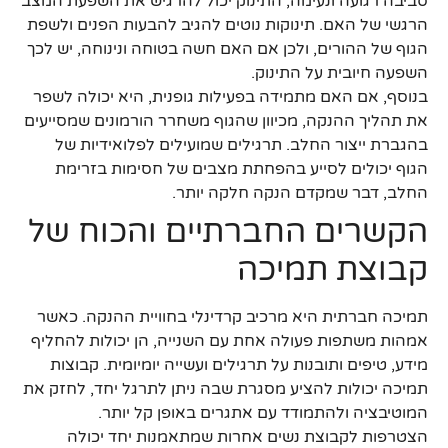
סביבה רגועה ונעימה, התינוק יכול להרגיש את השפעת המצב
הרגשי של האם. תינוקות נוטים להגיב להבעות הפנים ולשפת
הגוף של ההורים, ולכן אם האם חשה בטוחה ונינוחה, יש לכך
השפעה חיובית על התינוק.
בנוסף, אם האם מתמידה בפעילות גופנית, היא יכולה לשפר
את תהליך ההנקה, מכיוון שהגוף משחרר הורמונים שמסייעים
בהגברת ייצור החלב. תרגילים שמועילים לפלואידיות של
הגוף יכולים לסייע בהפחתת מצבים של חסימות בזרימת
החלב, דבר שמקדם הנקה חלקה יותר.
הקשרים החברתיים והכוח של
קבוצת תמיכה
תמיכה חברתית היא מרכיב קרדינלי בחוויית ההנקה. כאשר
אמהות משתפות פעולה אחת עם השנייה, הן יכולות להחליף
מידע, טיפים ותובנות על תרגילים ועשייה יומיומית. קבוצות
תמיכה יכולות להציע מסגרת שבה ניתן לתרגל יחד, לחזק את
המוטיבציה ולהתמודד עם אתגרים באופן קל יותר.
הצטרפות לקבוצת נשים אחרות שמתאמנות יחד יכולה