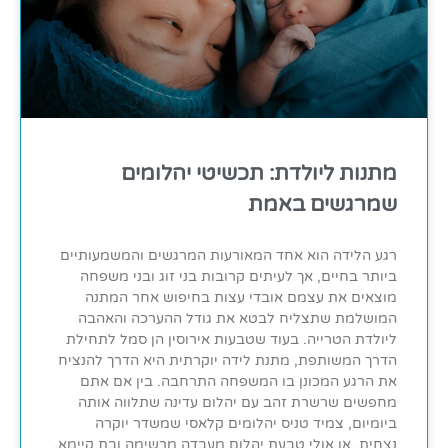
מתנות ליולדת: תכשיטי יהלומים
שמרגשים באמת
רגע הלידה הוא אחד המאורעות המרגשים והמשמעותיים
ביותר בחיים, אך לעיתים קרובות בני זוג ובני משפחה
מוצאים את עצמם אובדי עצות בחיפוש אחר המתנה
המושלמת שתצליח לבטא את גודל ההערכה והאהבה
ליולדת הטרייה. בעוד שטבעות אירוסין הן סמל לתחילת
הדרך המשותפת, מתנת לידה יוקרתית היא הדרך להנציח
את הרגע המכונן בו המשפחה התרחבה. בין אם אתם
מחפשים שרשרת זהב עם יהלום עדינה שתלווה אותה
ביומיום, צמיד טניס יהלומים קלאסי שמשדר יוקרה
נצחית, או אולי טבעת יהלום מעבדה מרשימה ובת קיימא,