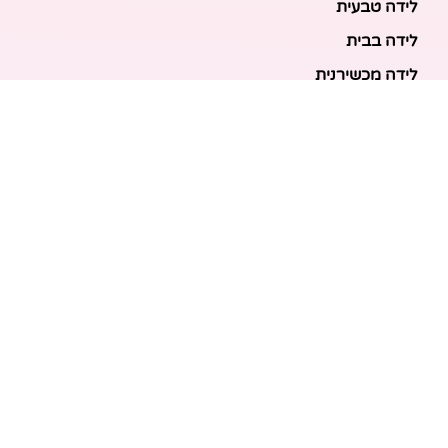
לידה טבעית
לידה בבית
לידה מכשירנית
לידה בבית
לידה קיסרית
לידת תאומים
מאמרים אחרונים
בריאות האם והעובר: כל הכלים והבדיקות להריון בטוח
ובריא
הכנה ללידה: המדריך המקיף לכל מה שצריך לקנות לתינוק
לפני שמגיע הביתה
ברויל קינג 420: השוואה ישירה לדגמים הסמוכים ומה
לבחור