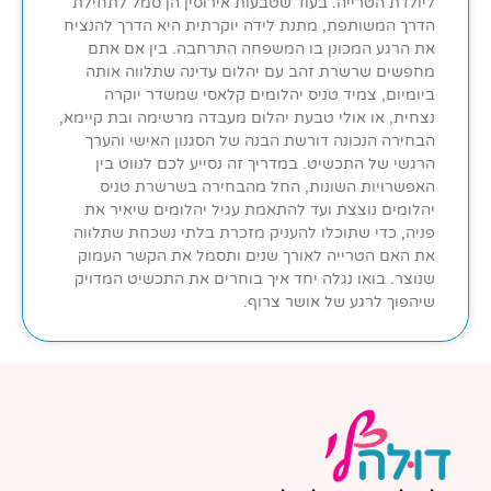
ליולדת הטרייה. בעוד שטבעות אירוסין הן סמל לתחילת
הדרך המשותפת, מתנת לידה יוקרתית היא הדרך להנציח
את הרגע המכונן בו המשפחה התרחבה. בין אם אתם
מחפשים שרשרת זהב עם יהלום עדינה שתלווה אותה
ביומיום, צמיד טניס יהלומים קלאסי שמשדר יוקרה
נצחית, או אולי טבעת יהלום מעבדה מרשימה ובת קיימא,
הבחירה הנכונה דורשת הבנה של הסגנון האישי והערך
הרגשי של התכשיט. במדריך זה נסייע לכם לנווט בין
האפשרויות השונות, החל מהבחירה בשרשרת טניס
יהלומים נוצצת ועד להתאמת עגיל יהלומים שיאיר את
פניה, כדי שתוכלו להעניק מזכרת בלתי נשכחת שתלווה
את האם הטרייה לאורך שנים ותסמל את הקשר העמוק
שנוצר. בואו נגלה יחד איך בוחרים את התכשיט המדויק
שיהפוך לרגע של אושר צרוף.