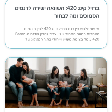
ברויל קינג 420: השוואה ישירה לדגמים
הסמוכים ומה לבחור
מי שמתלבט בין דגם ברויל קינג 420 לבין הדגמים
האחרים בטווח המחיר שלו, צריך להבין שדגם ה-Baron
420 עומד בצומת מעניין וייחודי בתוך הקטלוג של