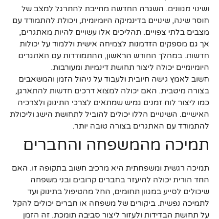
ושינוי מגוונים. השגרה החדשה מחייבת להתרגל למצב של
חוסר שינה, שינויים בדינמיקה היומיומית, ויכולת להתמודד עם
מצבים בלתי צפויים. תהליכים אלו עשויים להיות מאתגרים,
אך גם מספקים הזדמנות לצמיחה אישית וללמוד על יכולות
חדשות. במהלך החודש הראשון, ההתמודדות עם האתגרים
היומיומיים יכולה ליצור תחושת דינמיות ומעורבות.
חשוב לאמץ גישה חיובית ולעבוד על ניהול הזמן והמשאבים
בצורה מיטבית. האם יכולה למצוא דרכים חדשות להתארגן,
כמו ליצור לוח זמנים גמיש שמתאים לצרכי התינוק ולצרכיה
האישיים. השינויים הללו יכולים להוביל לתחושת הישג וליכולת
להתמודד עם האתגרים בצורה טובה יותר.
תמיכה מהמשפחה והחברים
תמיכה רגשית ומשפחתית היא מרכיב חשוב בתקופה זו. האם
החד הורית יכולה להיעזר בחברים קרובים ובני משפחה
שיכולים לסייע במגוון תחומים, החל מהטיפול בתינוק ועד
לתמיכה נפשית. ביקורים של משפחה או חברים יכולים להקל
על תחושת הבדידות ולעזור ליצור סביבה תומכת. זה הזמן