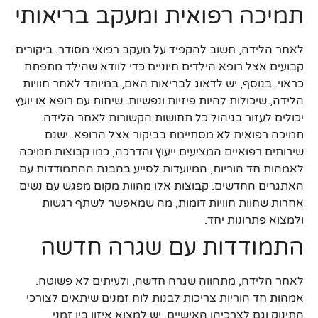
תמיכה רפואית ומעקב בריאותי
לאחר הלידה, חשוב להקפיד על מעקב רפואי מסודר. ביקורים
קבועים אצל רופא הילדים חיוניים כדי לוודא שהילד מתפתח
כראוי. בנוסף, יש לדאוג לבריאות האם, במיוחד לאחר חוויות
הלידה, שיכולות להיות פיזיות ונפשיות. שיחות עם רופא או יועץ
יכולים לעזור בניהול כל תחושות הקשורות לאחר הלידה.
תמיכה רפואית לא מסתיימת בביקור אצל הרופא. ישנם
שירותים רפואיים המציעים ייעוץ והדרכה, כמו קבוצות תמיכה
לאמהות חד הוריות, המיועדות לסייע בהבנת ההתמודדות עם
האתגרים החדשים. קבוצות אלו מהוות מקום מפגש עם נשים
אחרות שחוות חוויות דומות, מה שמאפשר לשתף רגשות
ולמצוא פתרונות יחד.
התמודדות עם שגרה חדשה
לאחר הלידה, מתהווה שגרה חדשה, ולעיתים לא פשוטה.
אמהות חד הוריות צריכות לבנות לוח זמנים שיתאים לצורכי
התינוק וגם לצרכיהן האישיים. יש למצוא איזון בין זמני