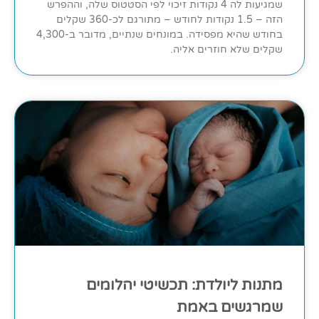
שמגיעות לה 4 נקודות זיכוי לפי הסטטוס שלה, וההפרש
הזה – 1.5 נקודות לחודש – מתורגם לכ-360 שקלים
בחודש שהיא מפסידה. במונחים שנתיים, מדובר ב-4,300
שקלים שלא חוזרים אליה.
מתנות ליולדת: תכשיטי יהלומים
שמרגשים באמת