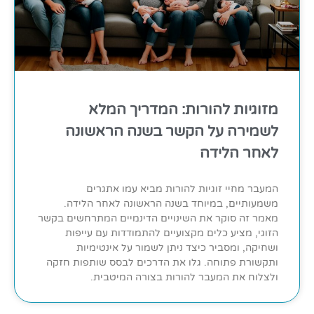
מזוגיות להורות: המדריך המלא
לשמירה על הקשר בשנה הראשונה
לאחר הלידה
המעבר מחיי זוגיות להורות מביא עמו אתגרים
משמעותיים, במיוחד בשנה הראשונה לאחר הלידה.
מאמר זה סוקר את השינויים הדינמיים המתרחשים בקשר
הזוגי, מציע כלים מקצועיים להתמודדות עם עייפות
ושחיקה, ומסביר כיצד ניתן לשמור על אינטימיות
ותקשורת פתוחה. גלו את הדרכים לבסס שותפות חזקה
ולצלוח את המעבר להורות בצורה המיטבית.