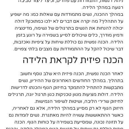
ניהול רגשות, התמודדות עם פחדים, וכיצד ליצור סביבה
רגועה במהלך הלידה.
במהלך ההכנה, נשים מתמודדות עם שאלות כמו: מה ישפיע
על התהליך? מה יקרה אם דברים לא ילכו כמתוכנן? דולה
יכולה להנחות את הנשים בתרגולים של נשימה, מדיטציה
ודמיון מודרך, כלים שיכולים לסייע בשמירה על רוגע בזמן
הלידה. הכנה נפשית גם כוללת שיחות על ציפיות ואכזבות,
דבר שיכול להקל על ההתמודדות עם מצבים בלתי צפויים.
הכנה פיזית לקראת הלידה
לאחר הכנה נפשית, הכנה פיזית היא שלב נוסף וחשוב
בתהליך. במהלך החודשים האחרונים של ההיריון, נשים
מתבקשות להתחיל להתמקד בחיזוק הגוף והכנתו לדרישות
הלידה. דולות מציעות מגוון טכניקות כגון תרגול יוגה, תרגילים
לחיזוק שרירי הליבה, ושיטות לשיפור הגמישות.
חיזוק הגוף לא רק מסייע במהלך הלידה, אלא גם לאחריה,
כאשר ההתאוששות עשויה להיות מאתגרת. נשים לומדות גם
על תזונה נכונה, שמסייעת בשמירה על כוחות הגוף. הכנה
פיזית כוללת גם שיחות על תנועות הגוף במהלך הלידה, והבנת