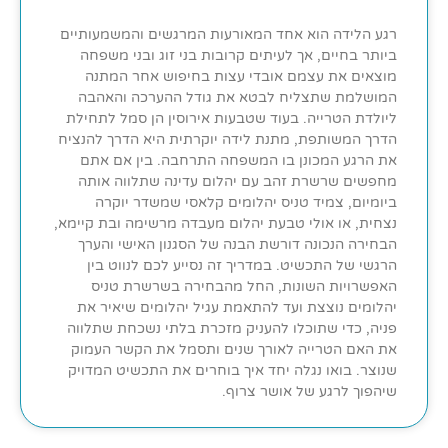
רגע הלידה הוא אחד המאורעות המרגשים והמשמעותיים
ביותר בחיים, אך לעיתים קרובות בני זוג ובני משפחה
מוצאים את עצמם אובדי עצות בחיפוש אחר המתנה
המושלמת שתצליח לבטא את גודל ההערכה והאהבה
ליולדת הטרייה. בעוד שטבעות אירוסין הן סמל לתחילת
הדרך המשותפת, מתנת לידה יוקרתית היא הדרך להנציח
את הרגע המכונן בו המשפחה התרחבה. בין אם אתם
מחפשים שרשרת זהב עם יהלום עדינה שתלווה אותה
ביומיום, צמיד טניס יהלומים קלאסי שמשדר יוקרה
נצחית, או אולי טבעת יהלום מעבדה מרשימה ובת קיימא,
הבחירה הנכונה דורשת הבנה של הסגנון האישי והערך
הרגשי של התכשיט. במדריך זה נסייע לכם לנווט בין
האפשרויות השונות, החל מהבחירה בשרשרת טניס
יהלומים נוצצת ועד להתאמת עגיל יהלומים שיאיר את
פניה, כדי שתוכלו להעניק מזכרת בלתי נשכחת שתלווה
את האם הטרייה לאורך שנים ותסמל את הקשר העמוק
שנוצר. בואו נגלה יחד איך בוחרים את התכשיט המדויק
שיהפוך לרגע של אושר צרוף.