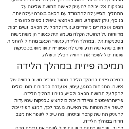
טכניקות אלו יכולה להעניק לאישה תחושת שליטה על
התהליך ותסייע לה להתמודד עם הכאב בצורה יעילה יותר.
בנוסף, ניתן לשקול שימוש באמצעי טיפול נוספים כמו מים
חמים או כדורים מיוחדים שנועדו להקל על הכאב. נשים רבות
מדווחות על תחושת הקלה משמעותית כאשר הן משתמשות
בטכניקות אלו. במהלך הלידה, כאשר הכאב מתחיל להחמיר,
חשוב שהאישה תדע שיש לה אפשרויות ושימוש בטכניקות
שונות יכול לשפר את החוויה הכללית שלה.
תמיכה פיזית במהלך הלידה
תמיכה פיזית במהלך הלידה מהווה מרכיב חשוב בחוויה של
אישה. התמחות במגע, עיסוי, או עזרה במקורות חום יכולים
להקל על תחושת הכאב ולסייע בזירוז תהליך הלידה.
פיזיותרפיסטים ומיילדות יכולים להציע טכניקות שמיועדות
לשפר את הנוחות של האישה. מעבר לכך, המגע הפיזי יכול
להעניק תחושת קרבה וביטחון, מה שיכול לשפר את מצב
הרוח במהלך הלידה.
כמו כן, שימוש בתנוחות שונות יכול לשפר את זרימת הדם