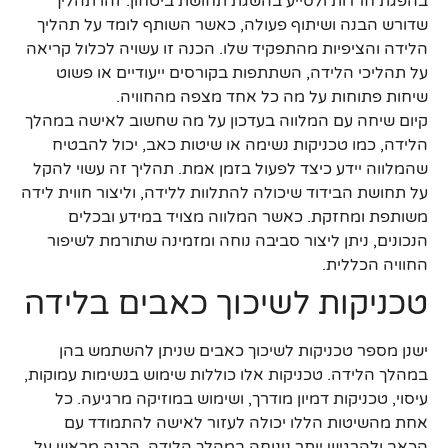
בהפגת חרדות ולסייע בהשגת תחושת ביטחון. זהו תהליך
שדורש הבנה ושיתוף פעולה, כאשר השותף לומד על תהליך
הלידה והציפיות מהתפקיד שלו. הכנה זו עשויה לכלול קריאה
על תהליכי הלידה, השתתפות בקורסים ייעודיים או פשוט
שיחות פתוחות על מה כל אחד מצפה מהחוויה.
קיום שיחה עם המלווה בעדכון על מה שחשוב לאישה במהלך
הלידה, כמו טכניקות נשימה או שיטות כאב, יכול להבטיח
שהמלווה יידע כיצד לפעול בזמן אמת. תהליך זה עשוי להקל
על תחושת הבידוד שיכולה להתלוות ללידה, וליצור חווית לידה
משותפת ומחזקת. כאשר המלווה מצויד במידע ובכלים
הנכונים, ניתן ליצור סביבה נוחה ומזמינה שתורמת לשיפור
החוויה הכללית.
טכניקות לשיכוך כאבים בלידה
ישנן מספר טכניקות לשיכוך כאבים שניתן להשתמש בהן
במהלך הלידה. טכניקות אלו כוללות שימוש בנשימות עמוקות,
עיסוי, טכניקות דמיון מודרך, ושימוש במוזיקה מרגיעה. כל
אחת מהשיטות הללו יכולה לעזור לאישה להתמודד עם
הכאב ולהרגיש יותר נינוחה במהלך הלידה. הכנה מראש על