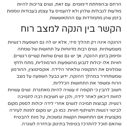
הרחם ובהפחתת דימומים. עם זאת, נשים צריכות להיות
מודעות לגבולות שלהן ולא להעמיס על עצמן בעבודות נוספות
בזמן שהן מתמודדות עם ההתאוששות.
הקשר בין הנקה למצב רוח
ההנקה אינה רק תהליך פיזי, אלא יש לה גם השפעות רגשיות
משמעותיות. נשים רבות מדווחות על תחושות של שמחה
וסיפוק בזמן ההנקה, אך יש גם נשים שחוות קשיים רגשיים.
חוויות אלו יכולות לנבוע מהשפעות הורמונליות, מתח ולחץ
שמלווים את התקופה שלאחר הלידה. אוקסיטוצין, ההורמון
שמשתחרר במהלך ההנקה, ידוע כבעל השפעה על מצב
הרוח ומשפר את התחושות הכלליות.
חשוב להבין כי תקופה זו עשויה להיות מאתגרת. נשים עשויות
לחוות דיכאון לאחר לידה, ולכן יש חשיבות רבה לתמיכה
רגשית. קבוצות תמיכה לנשים אחרי לידה יכולות לספק מקום
לביטוי רגשות ולשיתוף חוויות. כמו כן, יש מקום לפנות לעזרה
מקצועית אם התחושות הקשות נמשכות, על מנת להבטיח
שהאם תוכל להתרכז בטיפול בתינוק ובחזרה לשגרה.