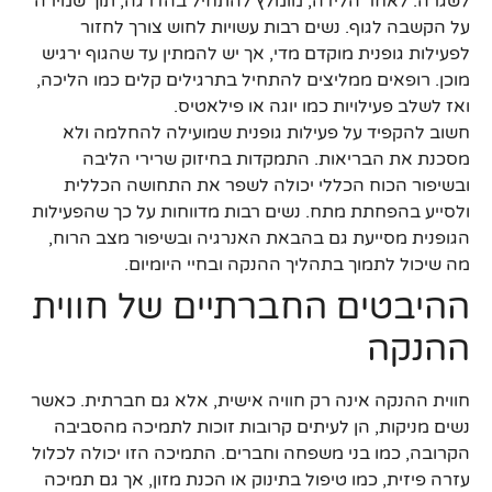
לשגרה. לאחר הלידה, מומלץ להתחיל בהדרגה, תוך שמירה
על הקשבה לגוף. נשים רבות עשויות לחוש צורך לחזור
לפעילות גופנית מוקדם מדי, אך יש להמתין עד שהגוף ירגיש
מוכן. רופאים ממליצים להתחיל בתרגילים קלים כמו הליכה,
ואז לשלב פעילויות כמו יוגה או פילאטיס.
חשוב להקפיד על פעילות גופנית שמועילה להחלמה ולא
מסכנת את הבריאות. התמקדות בחיזוק שרירי הליבה
ובשיפור הכוח הכללי יכולה לשפר את התחושה הכללית
ולסייע בהפחתת מתח. נשים רבות מדווחות על כך שהפעילות
הגופנית מסייעת גם בהבאת האנרגיה ובשיפור מצב הרוח,
מה שיכול לתמוך בתהליך ההנקה ובחיי היומיום.
ההיבטים החברתיים של חווית
ההנקה
חווית ההנקה אינה רק חוויה אישית, אלא גם חברתית. כאשר
נשים מניקות, הן לעיתים קרובות זוכות לתמיכה מהסביבה
הקרובה, כמו בני משפחה וחברים. התמיכה הזו יכולה לכלול
עזרה פיזית, כמו טיפול בתינוק או הכנת מזון, אך גם תמיכה