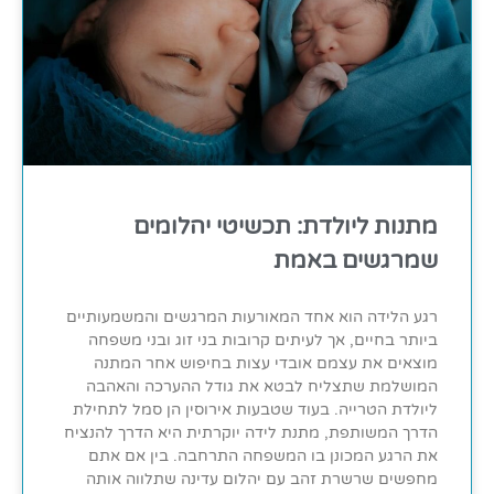
מתנות ליולדת: תכשיטי יהלומים
שמרגשים באמת
רגע הלידה הוא אחד המאורעות המרגשים והמשמעותיים
ביותר בחיים, אך לעיתים קרובות בני זוג ובני משפחה
מוצאים את עצמם אובדי עצות בחיפוש אחר המתנה
המושלמת שתצליח לבטא את גודל ההערכה והאהבה
ליולדת הטרייה. בעוד שטבעות אירוסין הן סמל לתחילת
הדרך המשותפת, מתנת לידה יוקרתית היא הדרך להנציח
את הרגע המכונן בו המשפחה התרחבה. בין אם אתם
מחפשים שרשרת זהב עם יהלום עדינה שתלווה אותה