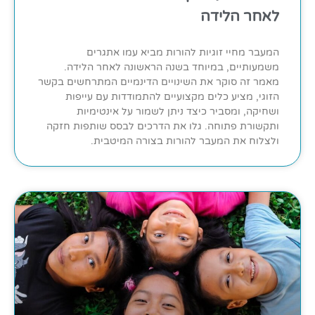
לאחר הלידה
המעבר מחיי זוגיות להורות מביא עמו אתגרים
משמעותיים, במיוחד בשנה הראשונה לאחר הלידה.
מאמר זה סוקר את השינויים הדינמיים המתרחשים בקשר
הזוגי, מציע כלים מקצועיים להתמודדות עם עייפות
ושחיקה, ומסביר כיצד ניתן לשמור על אינטימיות
ותקשורת פתוחה. גלו את הדרכים לבסס שותפות חזקה
ולצלוח את המעבר להורות בצורה המיטבית.