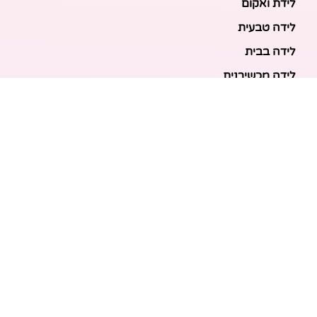
לידת ואקום
לידה טבעית
לידה בבית
לידה מכשירנית
לידה בבית
לידה קיסרית
לידת תאומים
מאמרים אחרונים
בריאות האם והעובר: כל הכלים והבדיקות להריון בטוח
ובריא
הכנה ללידה: המדריך המקיף לכל מה שצריך לקנות לתינוק
לפני שמגיע הביתה
ברויל קינג 420: השוואה ישירה לדגמים הסמוכים ומה