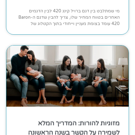
מי שמתלבט בין דגם ברויל קינג 420 לבין הדגמים
האחרים בטווח המחיר שלו, צריך להבין שדגם ה-Baron
420 עומד בצומת מעניין וייחודי בתוך הקטלוג של
מזוגיות להורות: המדריך המלא
לשמירה על הקשר בשנה הראשונה