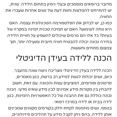
מדובר ברופאים מוסמכים ובעלי ניסיון בתחום הלידה. שנית,
יש להתייחס להמלצות וחוות דעת של נשים אחרות שעברו את
החוויה.
כמו כן, יש לבדוק את הפלטפורמה הטכנולוגית עצמה. האם
היא נוחה לשימוש? האם יש תמיכה טכנית זמינה במקרה של
בעיות? כל אלו הם גורמים שיכולים להשפיע על חוויית הלידה.
בחירה נכונה יכולה להבטיח חוויה חיובית ומועילה יותר, תוך
צמצום מתחים וחששות.
הכנה ללידה בעידן הדיגיטלי
הכנה ללידה בעידן הדיגיטלי מצריכה גישה שונה מהעבר.
כיום, נשים יכולות לגשת למידע רב ברשת, כגון מאמרים,
סרטונים ופורומים, המציעים עצות והכוונה. עם זאת, חשוב
להבחין בין מקורות מידע אמינים לבין מידע שאינו מדעי. הכנה
נכונה כוללת גם את ההבנה של כל האפשרויות הזמינות, כגון
לידה בבית או לידה במרכז רפואי.
בנוסף, נשים מוזמנות לקחת חלק בקורסים מקוונים שמכינים
אותן ללידה, בהם ניתן לקבל מידע על תהליכים פיזיולוגיים,