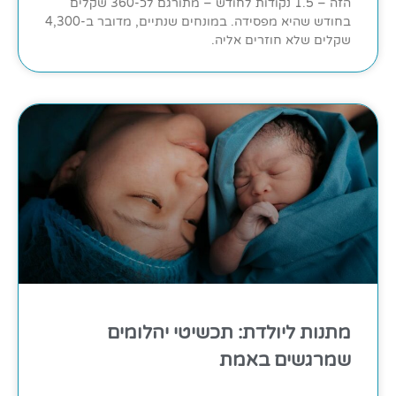
הזה – 1.5 נקודות לחודש – מתורגם לכ-360 שקלים
בחודש שהיא מפסידה. במונחים שנתיים, מדובר ב-4,300
שקלים שלא חוזרים אליה.
מתנות ליולדת: תכשיטי יהלומים
שמרגשים באמת