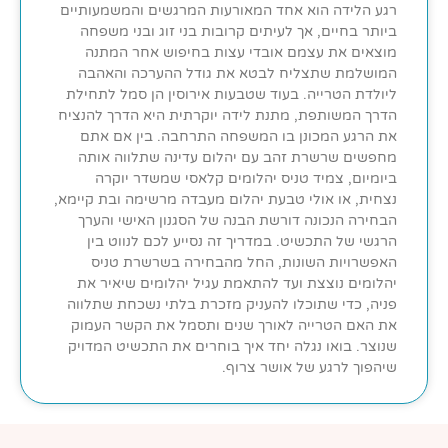
רגע הלידה הוא אחד המאורעות המרגשים והמשמעותיים
ביותר בחיים, אך לעיתים קרובות בני זוג ובני משפחה
מוצאים את עצמם אובדי עצות בחיפוש אחר המתנה
המושלמת שתצליח לבטא את גודל ההערכה והאהבה
ליולדת הטרייה. בעוד שטבעות אירוסין הן סמל לתחילת
הדרך המשותפת, מתנת לידה יוקרתית היא הדרך להנציח
את הרגע המכונן בו המשפחה התרחבה. בין אם אתם
מחפשים שרשרת זהב עם יהלום עדינה שתלווה אותה
ביומיום, צמיד טניס יהלומים קלאסי שמשדר יוקרה
נצחית, או אולי טבעת יהלום מעבדה מרשימה ובת קיימא,
הבחירה הנכונה דורשת הבנה של הסגנון האישי והערך
הרגשי של התכשיט. במדריך זה נסייע לכם לנווט בין
האפשרויות השונות, החל מהבחירה בשרשרת טניס
יהלומים נוצצת ועד להתאמת עגיל יהלומים שיאיר את
פניה, כדי שתוכלו להעניק מזכרת בלתי נשכחת שתלווה
את האם הטרייה לאורך שנים ותסמל את הקשר העמוק
שנוצר. בואו נגלה יחד איך בוחרים את התכשיט המדויק
שיהפוך לרגע של אושר צרוף.