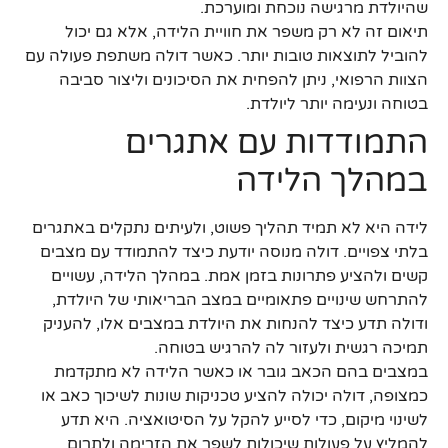
שהיולדת מרגישה נוכחת ומוערכת.
תיאום זה לא רק משפר את חוויית הלידה, אלא גם יכול
להוביל לתוצאות טובות יותר. כאשר דולה משתפת פעולה עם
הצוות הרפואי, ניתן להפחית את הסיכונים וליצור סביבה
בטוחה ונעימה יותר ליולדת.
התמודדות עם אתגרים
במהלך הלידה
לידה היא לא תמיד תהליך פשוט, ולעיתים נתקלים באתגרים
בלתי צפויים. דולה מנוסה יודעת כיצד להתמודד עם מצבים
קשים ולהציע פתרונות בזמן אמת. במהלך הלידה, עשויים
להתרחש שינויים פתאומיים במצב הבריאותי של היולדת,
ודולה תדע כיצד להנחות את היולדת במצבים אלו, להעניק
תמיכה רגשית ולעזור לה להרגיש בטוחה.
במצבים בהם הכאב גובר או כאשר הלידה לא מתקדמת
כמצופה, דולה יכולה להציע טכניקות שונות לשיכוך כאב או
לשינוי מיקום, כדי לסייע להקל על הסיטואציה. היא תדע
להמליץ על פעולות שיכולות לשפר את הזרימה ולתרום