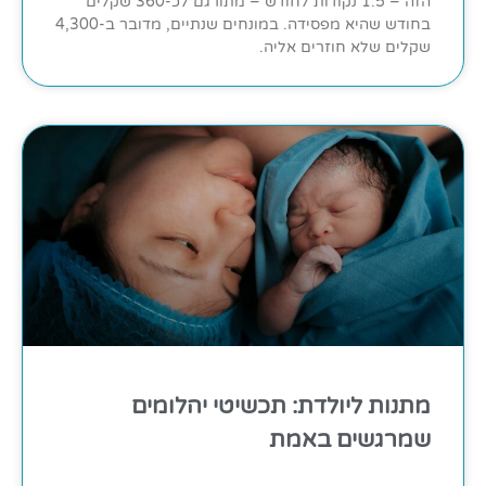
הזה – 1.5 נקודות לחודש – מתורגם לכ-360 שקלים
בחודש שהיא מפסידה. במונחים שנתיים, מדובר ב-4,300
שקלים שלא חוזרים אליה.
מתנות ליולדת: תכשיטי יהלומים
שמרגשים באמת