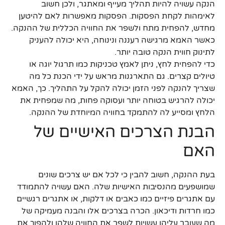
הנקה עשויה להיות תהליך מעייף ומאתגר, ולכן חשוב
לאימהות לקחת הפסקות. הפסקות מאפשרות לאם להיטען
מחדש, להפחית מתח ולשפר את החוויה הכללית של ההנקה.
כאשר האמא מרגישה רעננה ונינוחה, היא יכולה להעניק
לתינוק חווית הנקה טובה יותר.
כדי להפחית לחץ, ניתן לאמץ טכניקות כמו תרגול יוגה או
טיולים קצרים. גם התארגנות מראש על ידי הכנת כל מה
שצריך להנקה לפני הזמן יכולה להקל על התהליך. כך, האמא
יכולה להרגיש בטוחה יותר ועסוקה פחות, מה שמפחית את
הלחץ ומסייע לה להתמקד בחוויה המיוחדת של ההנקה.
הבנת הצרכים האישיים של
האם
בעת ההנקה, חשוב להבין כי לכל אם יש צרכים שונים
שמושפעים מהנסיבות האישיות שלה. האם עשויה להתמודד
עם אתגרים פיזיים כמו כאבים או דלקות, או אתגרים רגשיים
כמו חרדות ודיכאון. הכרה בצרכים אלו והבנה מעמיקה של
מה שעובר עליהן עשויות לשפר את החוויה שלהן ולהפוך את