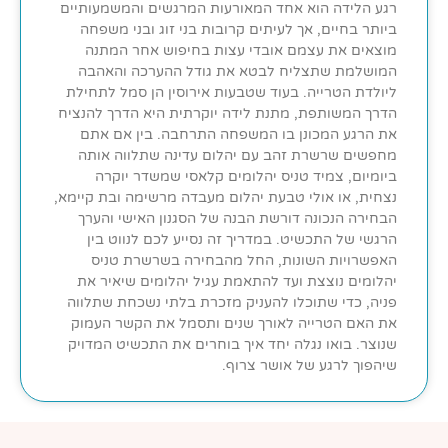
רגע הלידה הוא אחד המאורעות המרגשים והמשמעותיים
ביותר בחיים, אך לעיתים קרובות בני זוג ובני משפחה
מוצאים את עצמם אובדי עצות בחיפוש אחר המתנה
המושלמת שתצליח לבטא את גודל ההערכה והאהבה
ליולדת הטרייה. בעוד שטבעות אירוסין הן סמל לתחילת
הדרך המשותפת, מתנת לידה יוקרתית היא הדרך להנציח
את הרגע המכונן בו המשפחה התרחבה. בין אם אתם
מחפשים שרשרת זהב עם יהלום עדינה שתלווה אותה
ביומיום, צמיד טניס יהלומים קלאסי שמשדר יוקרה
נצחית, או אולי טבעת יהלום מעבדה מרשימה ובת קיימא,
הבחירה הנכונה דורשת הבנה של הסגנון האישי והערך
הרגשי של התכשיט. במדריך זה נסייע לכם לנווט בין
האפשרויות השונות, החל מהבחירה בשרשרת טניס
יהלומים נוצצת ועד להתאמת עגיל יהלומים שיאיר את
פניה, כדי שתוכלו להעניק מזכרת בלתי נשכחת שתלווה
את האם הטרייה לאורך שנים ותסמל את הקשר העמוק
שנוצר. בואו נגלה יחד איך בוחרים את התכשיט המדויק
שיהפוך לרגע של אושר צרוף.