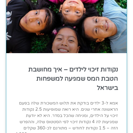
נקודות זיכוי לילדים – איך מחושבת
הטבת המס שמגיעה למשפחות
בישראל
אמא ל-3 ילדים בודקת את תלוש המשכורת שלה בפעם
הראשונה אחרי שנים. היא רואה שמופיעות 2.5 נקודות
זיכוי על הילדים, ומניחה שהכל בסדר. היא לא יודעת
שמגיעות לה 4 נקודות זיכוי לפי הסטטוס שלה, וההפרש
הזה – 1.5 נקודות לחודש – מתורגם לכ-360 שקלים