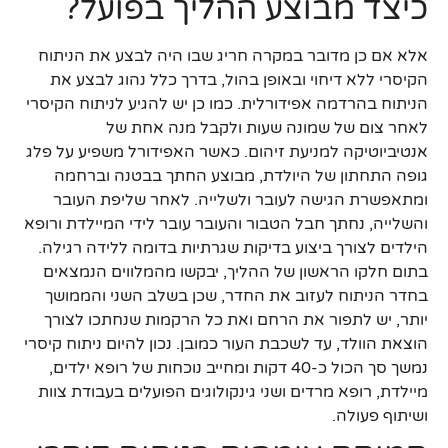
כיצד מבוצע ההליך בפועל?
אלא אם כן מדובר במקרה חריג שבו היה לבצע את הניתוח
הקיסרי ללא דיחוי ובאופן בהול, בדרך כלל נהוג לבצע את
הניתוח בהרדמה אפידורלית. כמו כן יש להגיע לניתוח הקיסרי
לאחר צום של שמונה שעות ולקבל מנה אחת של
אנטיביוטיקה למניעת זיהום. כאשר האפידורל משפיע על פלג
גופה התחתון של היולדת, מבוצע החתך בבטנה וברחמה
ומתאפשרת הגישה לעובר ולשלייה. לאחר שליפת העובר
והשלייה, נחתך חבל הטבור והעובר עובר לידי המיילדת ורופא
הילדים לצורך ביצוע בדיקות שגרתיות בדומה ללידה רגילה.
בתום חלקו הראשון של ההליך, יבקשו מהמלווים הנמצאים
בחדר הניתוח לעזוב את החדר, שכן בשלב השני והממושך
יותר, יש לתפור את הרחם ואת כל הרקמות שנחתכו לצורך
הוצאת הוולד, עד לשכבת העור כמובן. נכון להיום ניתוח קיסרי
נמשך סך הכול כ-40 דקות ומחייב נוכחות של רופא ילדים,
מיילדת, רופא מרדים ושני גינקולוגים הפועלים בעבודת צוות
ושיתוף פעולה.