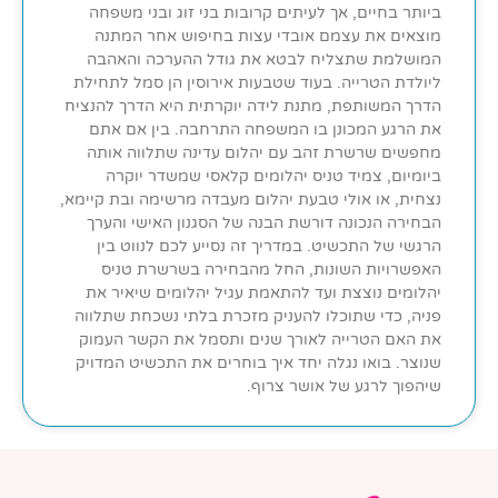
ביותר בחיים, אך לעיתים קרובות בני זוג ובני משפחה
מוצאים את עצמם אובדי עצות בחיפוש אחר המתנה
המושלמת שתצליח לבטא את גודל ההערכה והאהבה
ליולדת הטרייה. בעוד שטבעות אירוסין הן סמל לתחילת
הדרך המשותפת, מתנת לידה יוקרתית היא הדרך להנציח
את הרגע המכונן בו המשפחה התרחבה. בין אם אתם
מחפשים שרשרת זהב עם יהלום עדינה שתלווה אותה
ביומיום, צמיד טניס יהלומים קלאסי שמשדר יוקרה
נצחית, או אולי טבעת יהלום מעבדה מרשימה ובת קיימא,
הבחירה הנכונה דורשת הבנה של הסגנון האישי והערך
הרגשי של התכשיט. במדריך זה נסייע לכם לנווט בין
האפשרויות השונות, החל מהבחירה בשרשרת טניס
יהלומים נוצצת ועד להתאמת עגיל יהלומים שיאיר את
פניה, כדי שתוכלו להעניק מזכרת בלתי נשכחת שתלווה
את האם הטרייה לאורך שנים ותסמל את הקשר העמוק
שנוצר. בואו נגלה יחד איך בוחרים את התכשיט המדויק
שיהפוך לרגע של אושר צרוף.