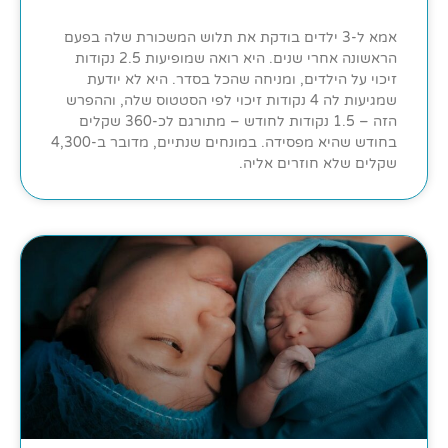
אמא ל-3 ילדים בודקת את תלוש המשכורת שלה בפעם
הראשונה אחרי שנים. היא רואה שמופיעות 2.5 נקודות
זיכוי על הילדים, ומניחה שהכל בסדר. היא לא יודעת
שמגיעות לה 4 נקודות זיכוי לפי הסטטוס שלה, וההפרש
הזה – 1.5 נקודות לחודש – מתורגם לכ-360 שקלים
בחודש שהיא מפסידה. במונחים שנתיים, מדובר ב-4,300
שקלים שלא חוזרים אליה.