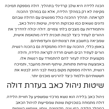
הכנה ללידה היא שלב קרדינלי בתהליך. דולה מספקת תמיכה
מקיפה לא רק במהלך הלידה, אלא גם במהלך ההכנה
לקראתה. תהליך ההכנה כולל מפגשים עם הדולה שבהם
נדונים נושאים כמו טכניקות הרפיה, שיטות ניהול כאב,
והתמודדות עם מצבים בלתי צפויים. דולה יכולה להדריך את
ההורים לעתיד כיצד לבנות תוכנית לידה מותאמת אישית,
שמביאה בחשבון את רצונותיהם והעדפותיהם.
באופן כללי, ההכנה עם דולה מתמקדת גם בהכנה רגשית.
הורים לעתיד רבים חשים חרדה לקראת הלידה, ודולה
מקצועית יכולה לעזור להם להתמודד עם רגשות אלו.
באמצעות שיחות פתוחות, שיתוף חוויות מהעבר, ותמיכה
רגשית, הדולה מספקת מקום בטוח לבני הזוג לבטא את
חששותיהם וללמוד כיצד להרגיש מוכנים יותר.
שיטות ניהול כאב בעזרת דולה
ניהול כאב בלידה הוא נושא מרכזי שמשפיע על חוויית הלידה.
דולה מתמחה בטכניקות שונות שמסייעות לניהול הכאב
במהלך הלידה, כמו יוגה, מדיטציה, עיסוי, ושימוש בשיטות