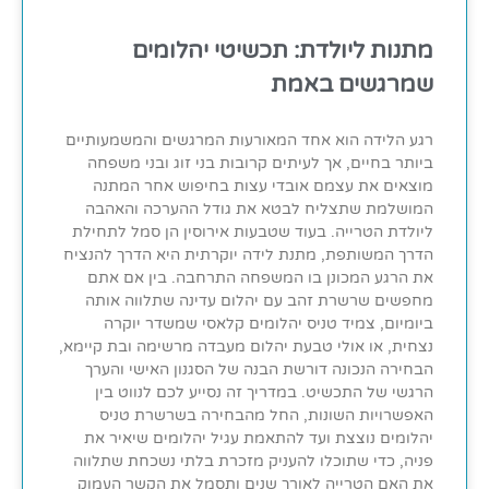
מתנות ליולדת: תכשיטי יהלומים
שמרגשים באמת
רגע הלידה הוא אחד המאורעות המרגשים והמשמעותיים
ביותר בחיים, אך לעיתים קרובות בני זוג ובני משפחה
מוצאים את עצמם אובדי עצות בחיפוש אחר המתנה
המושלמת שתצליח לבטא את גודל ההערכה והאהבה
ליולדת הטרייה. בעוד שטבעות אירוסין הן סמל לתחילת
הדרך המשותפת, מתנת לידה יוקרתית היא הדרך להנציח
את הרגע המכונן בו המשפחה התרחבה. בין אם אתם
מחפשים שרשרת זהב עם יהלום עדינה שתלווה אותה
ביומיום, צמיד טניס יהלומים קלאסי שמשדר יוקרה
נצחית, או אולי טבעת יהלום מעבדה מרשימה ובת קיימא,
הבחירה הנכונה דורשת הבנה של הסגנון האישי והערך
הרגשי של התכשיט. במדריך זה נסייע לכם לנווט בין
האפשרויות השונות, החל מהבחירה בשרשרת טניס
יהלומים נוצצת ועד להתאמת עגיל יהלומים שיאיר את
פניה, כדי שתוכלו להעניק מזכרת בלתי נשכחת שתלווה
את האם הטרייה לאורך שנים ותסמל את הקשר העמוק