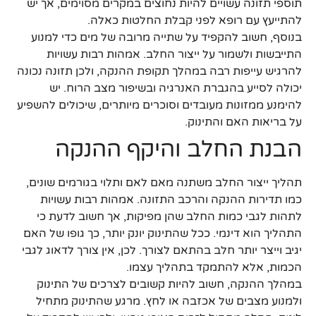
תוספי תזונה עשויים להיות נחוצים במקרים מסוימים, אך יש
להתייעץ עם רופא לפני קבלת החלטות כאלה.
בנוסף, חשוב להקפיד על שתייה מרובה של מים כדי למנוע
התייבשות ולשמור על ייצור החלב. אמהות רבות עשויות
להרגיש עייפות רבה במהלך תקופת ההנקה, ולכן תזונה נכונה
יכולה לסייע בהגברת האנרגיה ובשיפור מצב הרוח. יש
להימנע ממזונות מעובדים וסוכרים מיותרים, שיכולים להשפיע
על בריאות האם והתינוק.
הבנת החלב והיקף ההנקה
תהליך ייצור החלב משתנה מאם לאם ותלוי בגורמים שונים,
כמו תדירות ההנקה והרכב התזונה. אמהות רבות עשויות
לתהות לגבי כמות החלב שהן מפיקות, אך חשוב לדעת כי
התהליך הוא דינמי. ככל שהתינוק יונק יותר, כך גופו של האם
יגיב וייצר יותר חלב בהתאם לצורך. לכן, אין צורך לדאוג לגבי
הכמות, אלא להתמקד בתהליך עצמו.
במהלך ההנקה, חשוב להיות קשובים לצרכים של התינוק
ולמנוע מצבים של אכזבה או לחץ. מרגע שהתינוק מתחיל