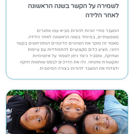
לשמירה על הקשר בשנה הראשונה
לאחר הלידה
המעבר מחיי זוגיות להורות מביא עמו אתגרים
משמעותיים, במיוחד בשנה הראשונה לאחר הלידה.
מאמר זה סוקר את השינויים הדינמיים המתרחשים בקשר
הזוגי, מציע כלים מקצועיים להתמודדות עם עייפות
ושחיקה, ומסביר כיצד ניתן לשמור על אינטימיות
ותקשורת פתוחה. גלו את הדרכים לבסס שותפות חזקה
ולצלוח את המעבר להורות בצורה המיטבית.