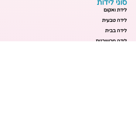
סוגי לידות
לידת ואקום
לידה טבעית
לידה בבית
לידה מכשירנית
לידה בבית
לידה קיסרית
לידת תאומים
מאמרים אחרונים
בריאות האם והעובר: כל הכלים והבדיקות להריון בטוח
ובריא
הכנה ללידה: המדריך המקיף לכל מה שצריך לקנות לתינוק
לפני שמגיע הביתה