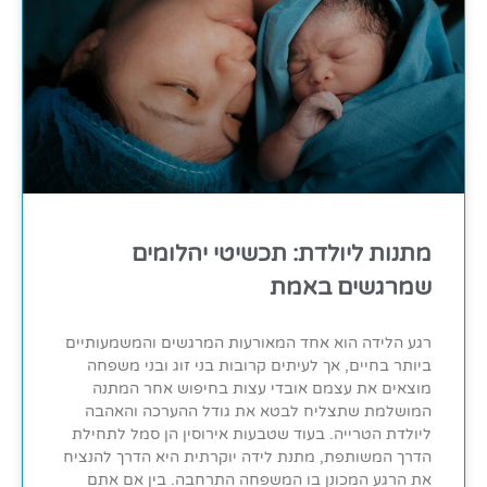
מתנות ליולדת: תכשיטי יהלומים
שמרגשים באמת
רגע הלידה הוא אחד המאורעות המרגשים והמשמעותיים
ביותר בחיים, אך לעיתים קרובות בני זוג ובני משפחה
מוצאים את עצמם אובדי עצות בחיפוש אחר המתנה
המושלמת שתצליח לבטא את גודל ההערכה והאהבה
ליולדת הטרייה. בעוד שטבעות אירוסין הן סמל לתחילת
הדרך המשותפת, מתנת לידה יוקרתית היא הדרך להנציח
את הרגע המכונן בו המשפחה התרחבה. בין אם אתם