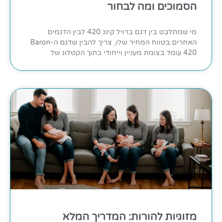
הסמוכים ומה לבחור
מי שמתלבט בין דגם ברויל קינג 420 לבין הדגמים
האחרים בטווח המחיר שלו, צריך להבין שדגם ה-Baron
420 עומד בצומת מעניין וייחודי בתוך הקטלוג של
מזוגיות להורות: המדריך המלא