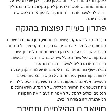
לינוק, החלב מתחיל לזרום באופן טבעי, ולכן יש להקפיד על
תנוחות נוחות שיאפשרו לתינוק לינוק בקלות. הכרה בתהליך
זה יכולה לשפר את חווית ההנקה ולהפוך אותה לפשוטה
ונעימה יותר.
פתרון בעיות נפוצות בהנקה
בעיות במהלך ההנקה עשויות להתרחש, כגון כאבים בפטמות,
תסמונות של חלב לא מספק, או בעיות בהקפיצה של התינוק.
חשוב להבין כי בעיות אלו הן נפוצות וניתנות לפתרון. ישנן
טכניקות טיפול שונות, כולל שימוש במשחות לעור, חבישות
מיוחדות או תרגילים לשיפור תנוחות ההנקה.
קבלת ייעוץ ממומחים, כמו דיאטנים או יועצות הנקה, יכולה
להוות מקור מצוין לפתרונות. לא רק שהן מציעות טיפים
מעשיים, אלא גם מספקות תמיכה רגשית, מה שיכול להוריד
מתח ולשפר את החוויה הכללית של ההנקה. הידע והכלים
הנכונים יכולים להקל על האמהות לעבור את התקופה
המאתגרת הזו בצורה חיובית.
משאבים קהילתיים ותמיכה