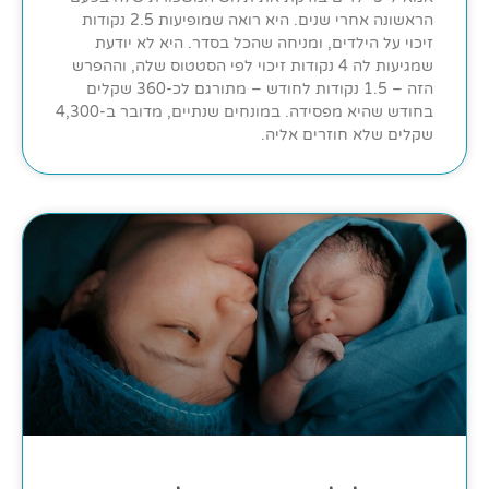
הראשונה אחרי שנים. היא רואה שמופיעות 2.5 נקודות
זיכוי על הילדים, ומניחה שהכל בסדר. היא לא יודעת
שמגיעות לה 4 נקודות זיכוי לפי הסטטוס שלה, וההפרש
הזה – 1.5 נקודות לחודש – מתורגם לכ-360 שקלים
בחודש שהיא מפסידה. במונחים שנתיים, מדובר ב-4,300
שקלים שלא חוזרים אליה.