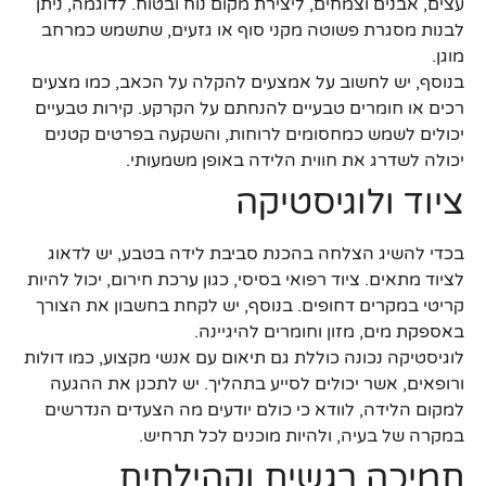
עצים, אבנים וצמחים, ליצירת מקום נוח ובטוח. לדוגמה, ניתן
לבנות מסגרת פשוטה מקני סוף או גזעים, שתשמש כמרחב
מוגן.
בנוסף, יש לחשוב על אמצעים להקלה על הכאב, כמו מצעים
רכים או חומרים טבעיים להנחתם על הקרקע. קירות טבעיים
יכולים לשמש כמחסומים לרוחות, והשקעה בפרטים קטנים
יכולה לשדרג את חווית הלידה באופן משמעותי.
ציוד ולוגיסטיקה
בכדי להשיג הצלחה בהכנת סביבת לידה בטבע, יש לדאוג
לציוד מתאים. ציוד רפואי בסיסי, כגון ערכת חירום, יכול להיות
קריטי במקרים דחופים. בנוסף, יש לקחת בחשבון את הצורך
באספקת מים, מזון וחומרים להיגיינה.
לוגיסטיקה נכונה כוללת גם תיאום עם אנשי מקצוע, כמו דולות
ורופאים, אשר יכולים לסייע בתהליך. יש לתכנן את ההגעה
למקום הלידה, לוודא כי כולם יודעים מה הצעדים הנדרשים
במקרה של בעיה, ולהיות מוכנים לכל תרחיש.
תמיכה רגשית וקהילתית