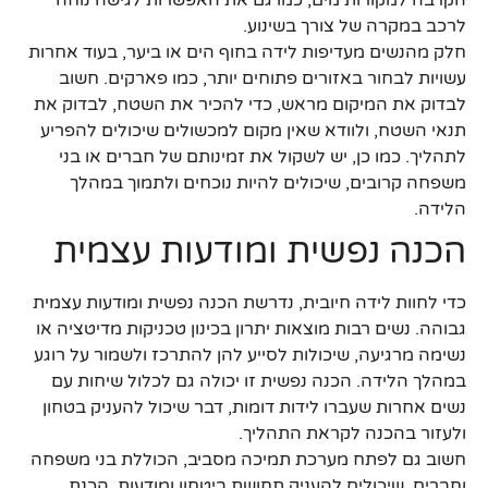
לרכב במקרה של צורך בשינוע.
חלק מהנשים מעדיפות לידה בחוף הים או ביער, בעוד אחרות
עשויות לבחור באזורים פתוחים יותר, כמו פארקים. חשוב
לבדוק את המיקום מראש, כדי להכיר את השטח, לבדוק את
תנאי השטח, ולוודא שאין מקום למכשולים שיכולים להפריע
לתהליך. כמו כן, יש לשקול את זמינותם של חברים או בני
משפחה קרובים, שיכולים להיות נוכחים ולתמוך במהלך
הלידה.
הכנה נפשית ומודעות עצמית
כדי לחוות לידה חיובית, נדרשת הכנה נפשית ומודעות עצמית
גבוהה. נשים רבות מוצאות יתרון בכינון טכניקות מדיטציה או
נשימה מרגיעה, שיכולות לסייע להן להתרכז ולשמור על רוגע
במהלך הלידה. הכנה נפשית זו יכולה גם לכלול שיחות עם
נשים אחרות שעברו לידות דומות, דבר שיכול להעניק בטחון
ולעזור בהכנה לקראת התהליך.
חשוב גם לפתח מערכת תמיכה מסביב, הכוללת בני משפחה
וחברים, שיכולים להעניק תחושת ביטחון ומודעות. הכנת