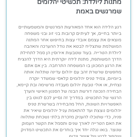
מתנות ליולדת: תכשיטי יהלומים
שמרגשים באמת
רגע הלידה הוא אחד המאורעות המרגשים והמשמעותיים
ביותר בחיים, אך לעיתים קרובות בני זוג ובני משפחה
מוצאים את עצמם אובדי עצות בחיפוש אחר המתנה
המושלמת שתצליח לבטא את גודל ההערכה והאהבה
ליולדת הטרייה. בעוד שטבעות אירוסין הן סמל לתחילת
הדרך המשותפת, מתנת לידה יוקרתית היא הדרך להנציח
את הרגע המכונן בו המשפחה התרחבה. בין אם אתם
מחפשים שרשרת זהב עם יהלום עדינה שתלווה אותה
ביומיום, צמיד טניס יהלומים קלאסי שמשדר יוקרה
נצחית, או אולי טבעת יהלום מעבדה מרשימה ובת קיימא,
הבחירה הנכונה דורשת הבנה של הסגנון האישי והערך
הרגשי של התכשיט. במדריך זה נסייע לכם לנווט בין
האפשרויות השונות, החל מהבחירה בשרשרת טניס
יהלומים נוצצת ועד להתאמת עגיל יהלומים שיאיר את
פניה, כדי שתוכלו להעניק מזכרת בלתי נשכחת שתלווה
את האם הטרייה לאורך שנים ותסמל את הקשר העמוק
שנוצר. בואו נגלה יחד איך בוחרים את התכשיט המדויק
שיהפוך לרגע של אושר צרוף.