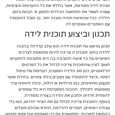
תכנית לידה מפורטת, אשר כוללת את כל ההעדפות והציפיות,
עשויה לשפר את התחושה הכללית ולמנוע אי הבנות בזמן
הלידה. ככל שהאישה תהיה מוכנה יותר, כך תוכל להתמודד
עם האתגרים שצפויים לה.
תכנון וביצוע תוכנית לידה
תכנון מראש של תוכנית לידה הוא שלב קרדינלי בהכנה
ללידה בחוץ. תוכנית זו צריכה להיות מותאמת לצרכים
האישיים של כל אישה ולסביבה בה היא מתוכננת להתקיים.
חשוב לציין שהתוכנית צריכה לכלול את כל הפרטים
הרלוונטיים, כגון סוג הלידה המועדף, העדפות של טיפול
רפואי, וכיצד להתמודד עם מצבים בלתי צפויים. בחירת אנשי
מקצוע מתאימים, כמו מיילדות או דולות, יכולה להוסיף ערך
משמעותי לתהליך. ההכנה המוקדמת היא כלי שמסייע
להפחית חרדות ולתכנן את הלידה בצורה מסודרת.
בנוסף, התוכנית צריכה לכלול גם את הציוד הדרוש, כמו כלי
עבודה רפואיים, חומרים להרדמה, ולוודא שכולם פועלים
בהתאם לתוכנית. התקשורת עם בני משפחה ועם אנשי מקצוע