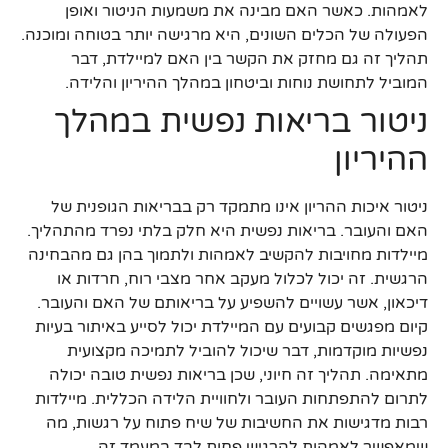
לאמהות. כאשר האם מבינה את משמעות הניטור ואופן
הפעולה של הכלים השונים, היא מרגישה יותר בטוחה ומוכנה.
תהליך זה גם מחזק את הקשר בין האם למיילדת, דבר
המוביל לתחושת נוחות וביטחון במהלך ההיריון והלידה.
ניטור בריאות נפשית במהלך
ההיריון
ניטור איכות ההריון אינו מתמקד רק בבריאות הגופנית של
האם והעובר. בריאות נפשית היא חלק בלתי נפרד מהתהליך.
מיילדות מחויבות להקשיב לאמהות ולתמוך בהן גם מהבחינה
הרגשית. זה יכול לכלול מעקב אחר מצבי רוח, חרדות או
דיכאון, אשר עשויים להשפיע על בריאותם של האם והעובר.
קיום מפגשים קבועים עם המיילדת יכול לסייע באיתור בעיות
נפשיות מוקדמות, דבר שיכול להוביל לתמיכה מקצועית
מתאימה. תהליך זה חיוני, שכן בריאות נפשית טובה יכולה
לתרום להתפתחות העובר ולחוויית הלידה הכללית. מיילדות
רבות מדגישות את החשיבות של שיח פתוח על רגשות, מה
שמאפשר לאמהות להרגיש פחות לבד במעמד זה.