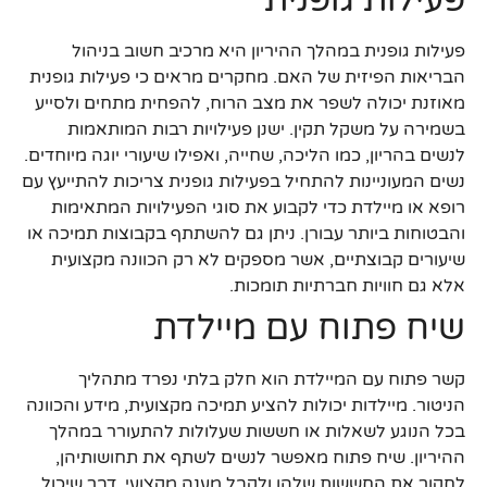
פעילות גופנית
פעילות גופנית במהלך ההיריון היא מרכיב חשוב בניהול
הבריאות הפיזית של האם. מחקרים מראים כי פעילות גופנית
מאוזנת יכולה לשפר את מצב הרוח, להפחית מתחים ולסייע
בשמירה על משקל תקין. ישנן פעילויות רבות המותאמות
לנשים בהריון, כמו הליכה, שחייה, ואפילו שיעורי יוגה מיוחדים.
נשים המעוניינות להתחיל בפעילות גופנית צריכות להתייעץ עם
רופא או מיילדת כדי לקבוע את סוגי הפעילויות המתאימות
והבטוחות ביותר עבורן. ניתן גם להשתתף בקבוצות תמיכה או
שיעורים קבוצתיים, אשר מספקים לא רק הכוונה מקצועית
אלא גם חוויות חברתיות תומכות.
שיח פתוח עם מיילדת
קשר פתוח עם המיילדת הוא חלק בלתי נפרד מתהליך
הניטור. מיילדות יכולות להציע תמיכה מקצועית, מידע והכוונה
בכל הנוגע לשאלות או חששות שעלולות להתעורר במהלך
ההיריון. שיח פתוח מאפשר לנשים לשתף את תחושותיהן,
לחקור את החששות שלהן ולקבל מענה מקצועי, דבר שיכול