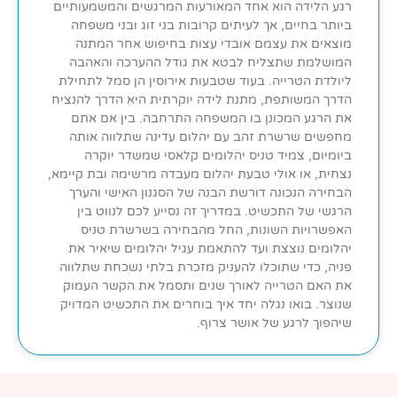
רגע הלידה הוא אחד המאורעות המרגשים והמשמעותיים
ביותר בחיים, אך לעיתים קרובות בני זוג ובני משפחה
מוצאים את עצמם אובדי עצות בחיפוש אחר המתנה
המושלמת שתצליח לבטא את גודל ההערכה והאהבה
ליולדת הטרייה. בעוד שטבעות אירוסין הן סמל לתחילת
הדרך המשותפת, מתנת לידה יוקרתית היא הדרך להנציח
את הרגע המכונן בו המשפחה התרחבה. בין אם אתם
מחפשים שרשרת זהב עם יהלום עדינה שתלווה אותה
ביומיום, צמיד טניס יהלומים קלאסי שמשדר יוקרה
נצחית, או אולי טבעת יהלום מעבדה מרשימה ובת קיימא,
הבחירה הנכונה דורשת הבנה של הסגנון האישי והערך
הרגשי של התכשיט. במדריך זה נסייע לכם לנווט בין
האפשרויות השונות, החל מהבחירה בשרשרת טניס
יהלומים נוצצת ועד להתאמת עגיל יהלומים שיאיר את
פניה, כדי שתוכלו להעניק מזכרת בלתי נשכחת שתלווה
את האם הטרייה לאורך שנים ותסמל את הקשר העמוק
שנוצר. בואו נגלה יחד איך בוחרים את התכשיט המדויק
שיהפוך לרגע של אושר צרוף.