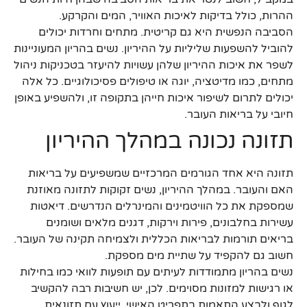
ההרות, כולל בדיקות לאיכות האוויר, המים והקרקע.
הסביבה הנפשית היא גם קריטית. מתחים וחרדות יכולים
להוביל להשפעות שליליות על ההיריון. נשים בהריון המעוניינות
לשפר את איכות ההיריון שלהן עשויות להיעזר בטכניקות ניהול
מתחים, כמו מדיטציה, יוגה או טיפולים פסיכולוגיים. כל אלה
יכולים לתרום לשיפור איכות חייהן בתקופה זו, ולהשפיע באופן
חיובי על בריאות העובר.
תזונה נכונה במהלך ההיריון
תזונה היא אחד הגורמים המרכזיים שמשפיעים על בריאות
האם והעובר. במהלך ההיריון, נשים זקוקות לתזונה מאוזנת
שמספקת את כל הוויטמינים והמינרלים הנדרשים. דיאטות
עשירות בחלבונים, פירות וירקות, דגנים מלאים ושומנים
בריאים תורמות לבריאות הכללית ולצמיחה תקינה של העובר.
חשוב גם להקפיד על שתיית מים מספקת.
נשים בהריון מתמודדות לעיתים עם תופעות לוואי כמו בחילות
או רגישות למזונות מסוימים. לכן, יש חשיבות רבה להקשיב
לגוף ולבצע התאמות בתפריט האישי. ייעוץ עם תזונאית