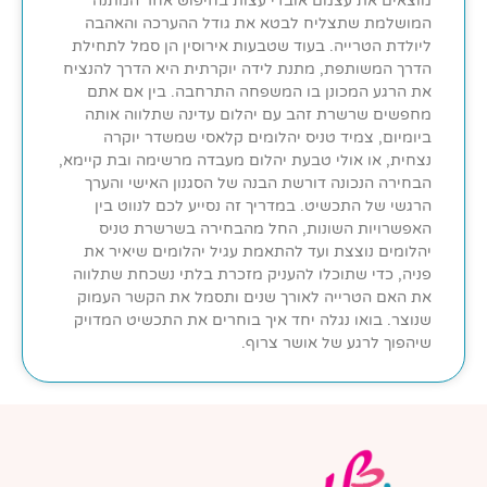
מוצאים את עצמם אובדי עצות בחיפוש אחר המתנה
המושלמת שתצליח לבטא את גודל ההערכה והאהבה
ליולדת הטרייה. בעוד שטבעות אירוסין הן סמל לתחילת
הדרך המשותפת, מתנת לידה יוקרתית היא הדרך להנציח
את הרגע המכונן בו המשפחה התרחבה. בין אם אתם
מחפשים שרשרת זהב עם יהלום עדינה שתלווה אותה
ביומיום, צמיד טניס יהלומים קלאסי שמשדר יוקרה
נצחית, או אולי טבעת יהלום מעבדה מרשימה ובת קיימא,
הבחירה הנכונה דורשת הבנה של הסגנון האישי והערך
הרגשי של התכשיט. במדריך זה נסייע לכם לנווט בין
האפשרויות השונות, החל מהבחירה בשרשרת טניס
יהלומים נוצצת ועד להתאמת עגיל יהלומים שיאיר את
פניה, כדי שתוכלו להעניק מזכרת בלתי נשכחת שתלווה
את האם הטרייה לאורך שנים ותסמל את הקשר העמוק
שנוצר. בואו נגלה יחד איך בוחרים את התכשיט המדויק
שיהפוך לרגע של אושר צרוף.