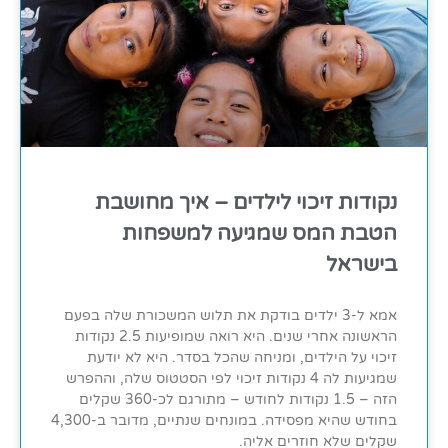
נקודות זיכוי לילדים – איך מחושבת
הטבת המס שמגיעה למשפחות
בישראל
אמא ל-3 ילדים בודקת את תלוש המשכורת שלה בפעם
הראשונה אחרי שנים. היא רואה שמופיעות 2.5 נקודות
זיכוי על הילדים, ומניחה שהכל בסדר. היא לא יודעת
שמגיעות לה 4 נקודות זיכוי לפי הסטטוס שלה, וההפרש
הזה – 1.5 נקודות לחודש – מתורגם לכ-360 שקלים
בחודש שהיא מפסידה. במונחים שנתיים, מדובר ב-4,300
שקלים שלא חוזרים אליה.