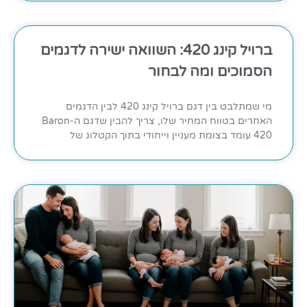
ברויל קינג 420: השוואה ישירה לדגמים
הסמוכים ומה לבחור
מי שמתלבט בין דגם ברויל קינג 420 לבין הדגמים
האחרים בטווח המחיר שלו, צריך להבין שדגם ה-Baron
420 עומד בצומת מעניין וייחודי בתוך הקטלוג של