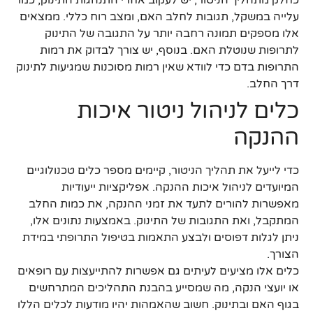
כחלק מתהליך הניטור, יש לעקוב אחרי התנהגות התינוק, כמו
עלייה במשקל, תגובות לחלב האם, ומצב רוח כללי. ממצאים
אלו מספקים תמונה רחבה יותר על התגובה של התינוק
לתרופות שנוטלת האם. בנוסף, יש צורך לבדוק את רמות
התרופות בדם כדי לוודא שאין רמות מסוכנות שמגיעות לתינוק
דרך החלב.
כלים לניהול ניטור איכות
ההנקה
כדי לייעל את תהליך הניטור, קיימים מספר כלים טכנולוגיים
המיועדים לניהול איכות ההנקה. אפליקציות ייעודיות
מאפשרות להורים לתעד את זמני ההנקה, את כמות החלב
המתקבל, ואת התגובות של התינוק. באמצעות נתונים אלו,
ניתן לגלות דפוסים ולבצע התאמות בטיפול התרופתי במידת
הצורך.
כלים אלו מציעים לעיתים גם אפשרות להתייעצות עם רופאים
או יועצי הנקה, מה שמסייע בהבנת התהליכים המתרחשים
בגוף האם ובתינוק. חשוב שהאמהות יהיו מודעות לכלים הללו