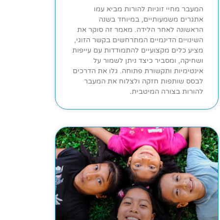
המעבר מחיי זוגיות להורות מביא עמו
אתגרים משמעותיים, במיוחד בשנה
הראשונה לאחר הלידה. מאמר זה סוקר את
השינויים הדינמיים המתרחשים בקשר הזוגי,
מציע כלים מקצועיים להתמודדות עם עייפות
ושחיקה, ומסביר כיצד ניתן לשמור על
אינטימיות ותקשורת פתוחה. גלו את הדרכים
לבסס שותפות חזקה ולצלוח את המעבר
להורות בצורה המיטבית.