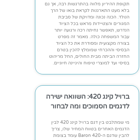
תקופת ההיריון מלווה בהתרגשות רבה, אך גם
בלא מעט התארגנות לקראת בואו של הרך
הנולד. הכנה נכונה ומדויקת של סביבת
המגורים והצטיידות מראש בכל הציוד
הנדרש, תאפשר נחיתה רכה ורגועה יותר
עבור המשפחה כולה. מאמר זה מפרט
בצורה מקצועית ומסודרת את כל הציוד
הבסיסי וההכרחי שמומלץ להכין בטרם
החזרה הביתה מבית החולים, החל מריהוט
בסיסי ועד למוצרי טיפוח והיגיינה חיוניים.
ברויל קינג 420: השוואה ישירה
לדגמים הסמוכים ומה לבחור
מי שמתלבט בין דגם ברויל קינג 420 לבין
הדגמים האחרים בטווח המחיר שלו, צריך
להבין שדגם ה-Baron 420 עומד בצומת