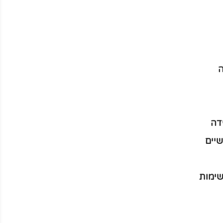
ה
דה
יים
שימות