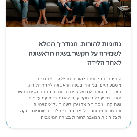
מזוגיות להורות: המדריך המלא
לשמירה על הקשר בשנה הראשונה
לאחר הלידה
המעבר מחיי זוגיות להורות מביא עמו אתגרים
משמעותיים, במיוחד בשנה הראשונה לאחר הלידה.
מאמר זה סוקר את השינויים הדינמיים המתרחשים בקשר
הזוגי, מציע כלים מקצועיים להתמודדות עם עייפות
ושחיקה, ומסביר כיצד ניתן לשמור על אינטימיות
ותקשורת פתוחה. גלו את הדרכים לבסס שותפות חזקה
ולצלוח את המעבר להורות בצורה המיטבית.