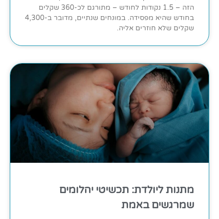
הזה – 1.5 נקודות לחודש – מתורגם לכ-360 שקלים
בחודש שהיא מפסידה. במונחים שנתיים, מדובר ב-4,300
שקלים שלא חוזרים אליה.
מתנות ליולדת: תכשיטי יהלומים
שמרגשים באמת