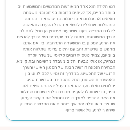
רגע הלידה הוא אחד המאורעות המרגשים והמשמעותיים
ביותר בחיים, אך לעיתים קרובות בני זוג ובני משפחה
מוצאים את עצמם אובדי עצות בחיפוש אחר המתנה
המושלמת שתצליח לבטא את גודל ההערכה והאהבה
ליולדת הטרייה. בעוד שטבעות אירוסין הן סמל לתחילת
הדרך המשותפת, מתנת לידה יוקרתית היא הדרך להנציח
את הרגע המכונן בו המשפחה התרחבה. בין אם אתם
מחפשים שרשרת זהב עם יהלום עדינה שתלווה אותה
ביומיום, צמיד טניס יהלומים קלאסי שמשדר יוקרה
נצחית, או אולי טבעת יהלום מעבדה מרשימה ובת קיימא,
הבחירה הנכונה דורשת הבנה של הסגנון האישי והערך
הרגשי של התכשיט. במדריך זה נסייע לכם לנווט בין
האפשרויות השונות, החל מהבחירה בשרשרת טניס
יהלומים נוצצת ועד להתאמת עגיל יהלומים שיאיר את
פניה, כדי שתוכלו להעניק מזכרת בלתי נשכחת שתלווה
את האם הטרייה לאורך שנים ותסמל את הקשר העמוק
שנוצר. בואו נגלה יחד איך בוחרים את התכשיט המדויק
שיהפוך לרגע של אושר צרוף.