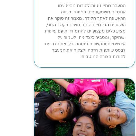
המעבר מחיי זוגיות להורות מביא עמו
אתגרים משמעותיים, במיוחד בשנה
הראשונה לאחר הלידה. מאמר זה סוקר את
השינויים הדינמיים המתרחשים בקשר הזוגי,
מציע כלים מקצועיים להתמודדות עם עייפות
ושחיקה, ומסביר כיצד ניתן לשמור על
אינטימיות ותקשורת פתוחה. גלו את הדרכים
לבסס שותפות חזקה ולצלוח את המעבר
להורות בצורה המיטבית.