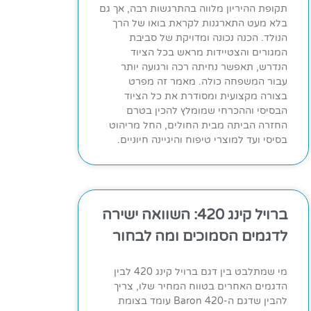
תקופת ההיריון מלווה בהתרגשות רבה, אך גם
בלא מעט התארגנות לקראת בואו של הרך
הנולד. הכנה נכונה ומדויקת של סביבת
המגורים והצטיידות מראש בכל הציוד
הנדרש, תאפשר נחיתה רכה ורגועה יותר
עבור המשפחה כולה. מאמר זה מפרט
בצורה מקצועית ומסודרת את כל הציוד
הבסיסי וההכרחי שמומלץ להכין בטרם
החזרה הביתה מבית החולים, החל מריהוט
בסיסי ועד למוצרי טיפוח והיגיינה חיוניים.
ברויל קינג 420: השוואה ישירה
לדגמים הסמוכים ומה לבחור
מי שמתלבט בין דגם ברויל קינג 420 לבין
הדגמים האחרים בטווח המחיר שלו, צריך
להבין שדגם ה-Baron 420 עומד בצומת