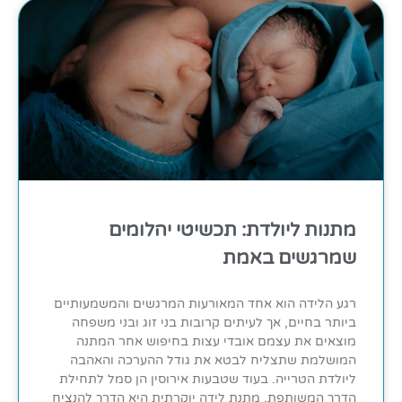
מתנות ליולדת: תכשיטי יהלומים
שמרגשים באמת
רגע הלידה הוא אחד המאורעות המרגשים והמשמעותיים
ביותר בחיים, אך לעיתים קרובות בני זוג ובני משפחה
מוצאים את עצמם אובדי עצות בחיפוש אחר המתנה
המושלמת שתצליח לבטא את גודל ההערכה והאהבה
ליולדת הטרייה. בעוד שטבעות אירוסין הן סמל לתחילת
הדרך המשותפת, מתנת לידה יוקרתית היא הדרך להנציח