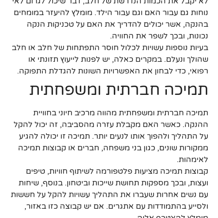
לא יקבל את הכמות הנדרשת של חלב, דבר שיכול לגרום לאי
נוחות גם עבור האם וגם עבור הילד. מומלץ להיעזר במומחים
בהנקה, אשר יכולים להדריך את האם על טכניקות הנקה
נכונות, ובכך לשפר את החוויה.
בעיות נוספות עשויות לכלול חוסר התפתחות של חלב או חלב
שהולך ונעלם. במקרים כאלה, יש לפנות לייעוץ תזונתי או
רפואי, כדי לבחון את האפשרויות השונות להגדלת התפוקה.
תמיכה חברתית ומשפחתית
תמיכה חברתית ומשפחתית מהווה מרכיב חיוני בחוויית
ההנקה. כאשר האם מקבלת עזרה מהסביבה, זה יכול להקל
על התהליך ולהפוך אותו לנעים יותר. תמיכה זו יכולה להגיע
ממקורות שונים, כגון בני משפחה, חברים או קבוצות תמיכה
לאימהות.
קבוצות תמיכה מציעות פלטפורמה לשיתוף חוויות, טיפים
ועצות, ובכך מספקות תחושת שייכות וביטחון. בנוסף, שיחות
עם נשים אחרות שעברו את התהליך עשויות להקל על חששות
ולסייע בהתמודדות עם אתגרים. אם יש קבוצה כזו באזור,
מומלץ להצטרף אליה.