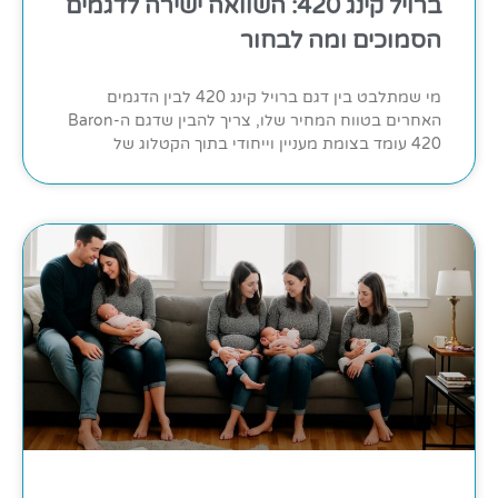
ברויל קינג 420: השוואה ישירה לדגמים
הסמוכים ומה לבחור
מי שמתלבט בין דגם ברויל קינג 420 לבין הדגמים
האחרים בטווח המחיר שלו, צריך להבין שדגם ה-Baron
420 עומד בצומת מעניין וייחודי בתוך הקטלוג של