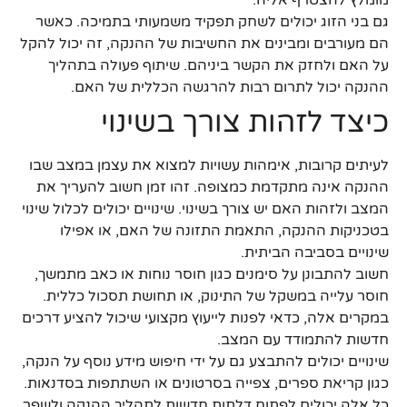
גם בני הזוג יכולים לשחק תפקיד משמעותי בתמיכה. כאשר
הם מעורבים ומבינים את החשיבות של ההנקה, זה יכול להקל
על האם ולחזק את הקשר ביניהם. שיתוף פעולה בתהליך
ההנקה יכול לתרום רבות להרגשה הכללית של האם.
כיצד לזהות צורך בשינוי
לעיתים קרובות, אימהות עשויות למצוא את עצמן במצב שבו
ההנקה אינה מתקדמת כמצופה. זהו זמן חשוב להעריך את
המצב ולזהות האם יש צורך בשינוי. שינויים יכולים לכלול שינוי
בטכניקות ההנקה, התאמת התזונה של האם, או אפילו
שינויים בסביבה הביתית.
חשוב להתבונן על סימנים כגון חוסר נוחות או כאב מתמשך,
חוסר עלייה במשקל של התינוק, או תחושת תסכול כללית.
במקרים אלה, כדאי לפנות לייעוץ מקצועי שיכול להציע דרכים
חדשות להתמודד עם המצב.
שינויים יכולים להתבצע גם על ידי חיפוש מידע נוסף על הנקה,
כגון קריאת ספרים, צפייה בסרטונים או השתתפות בסדנאות.
כל אלה יכולים לפתוח דלתות חדשות לתהליך ההנקה ולשפר