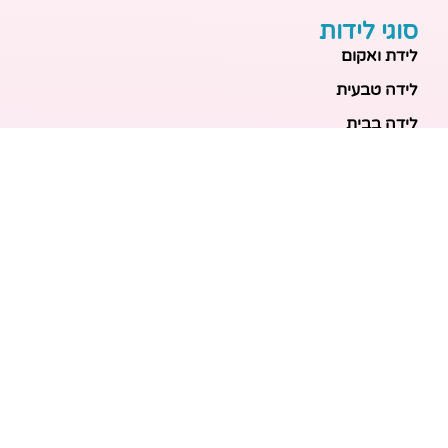
סוגי לידות
לידת ואקום
לידה טבעית
לידה בבית
לידה מכשירנית
לידה בבית
לידה קיסרית
לידת תאומים
מאמרים אחרונים
בריאות האם והעובר: כל הכלים והבדיקות להריון בטוח
ובריא
הכנה ללידה: המדריך המקיף לכל מה שצריך לקנות לתינוק