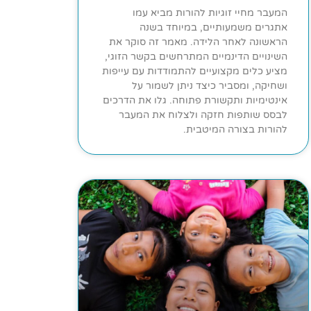
המעבר מחיי זוגיות להורות מביא עמו
אתגרים משמעותיים, במיוחד בשנה
הראשונה לאחר הלידה. מאמר זה סוקר את
השינויים הדינמיים המתרחשים בקשר הזוגי,
מציע כלים מקצועיים להתמודדות עם עייפות
ושחיקה, ומסביר כיצד ניתן לשמור על
אינטימיות ותקשורת פתוחה. גלו את הדרכים
לבסס שותפות חזקה ולצלוח את המעבר
להורות בצורה המיטבית.