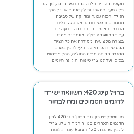
תקופת ההיריון מלווה בהתרגשות רבה, אך גם
בלא מעט התארגנות לקראת בואו של הרך
הנולד. הכנה נכונה ומדויקת של סביבת
המגורים והצטיידות מראש בכל הציוד
הנדרש, תאפשר נחיתה רכה ורגועה יותר
עבור המשפחה כולה. מאמר זה מפרט
בצורה מקצועית ומסודרת את כל הציוד
הבסיסי וההכרחי שמומלץ להכין בטרם
החזרה הביתה מבית החולים, החל מריהוט
בסיסי ועד למוצרי טיפוח והיגיינה חיוניים.
ברויל קינג 420: השוואה ישירה
לדגמים הסמוכים ומה לבחור
מי שמתלבט בין דגם ברויל קינג 420 לבין
הדגמים האחרים בטווח המחיר שלו, צריך
להבין שדגם ה-Baron 420 עומד בצומת