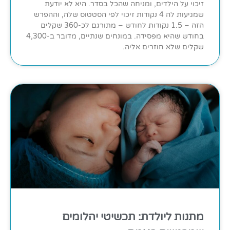
זיכוי על הילדים, ומניחה שהכל בסדר. היא לא יודעת
שמגיעות לה 4 נקודות זיכוי לפי הסטטוס שלה, וההפרש
הזה – 1.5 נקודות לחודש – מתורגם לכ-360 שקלים
בחודש שהיא מפסידה. במונחים שנתיים, מדובר ב-4,300
שקלים שלא חוזרים אליה.
מתנות ליולדת: תכשיטי יהלומים