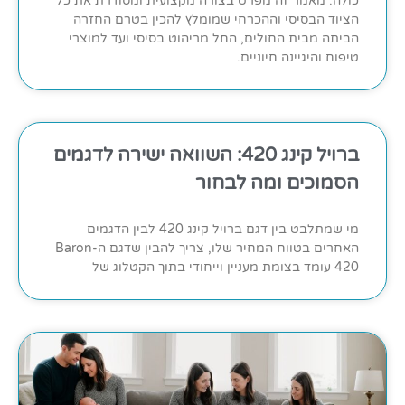
כולה. מאמר זה מפרט בצורה מקצועית ומסודרת את כל
הציוד הבסיסי וההכרחי שמומלץ להכין בטרם החזרה
הביתה מבית החולים, החל מריהוט בסיסי ועד למוצרי
טיפוח והיגיינה חיוניים.
ברויל קינג 420: השוואה ישירה לדגמים
הסמוכים ומה לבחור
מי שמתלבט בין דגם ברויל קינג 420 לבין הדגמים
האחרים בטווח המחיר שלו, צריך להבין שדגם ה-Baron
420 עומד בצומת מעניין וייחודי בתוך הקטלוג של