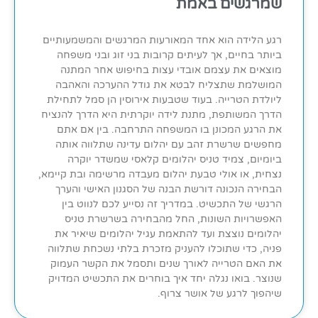
שמרגשים באמת
רגע הלידה הוא אחד המאורעות המרגשים והמשמעותיים
ביותר בחיים, אך לעיתים קרובות בני זוג ובני משפחה
מוצאים את עצמם אובדי עצות בחיפוש אחר המתנה
המושלמת שתצליח לבטא את גודל ההערכה והאהבה
ליולדת הטרייה. בעוד שטבעות אירוסין הן סמל לתחילת
הדרך המשותפת, מתנת לידה יוקרתית היא הדרך להנציח
את הרגע המכונן בו המשפחה התרחבה. בין אם אתם
מחפשים שרשרת זהב עם יהלום עדינה שתלווה אותה
ביומיום, צמיד טניס יהלומים קלאסי שמשדר יוקרה
נצחית, או אולי טבעת יהלום מעבדה מרשימה ובת קיימא,
הבחירה הנכונה דורשת הבנה של הסגנון האישי והערך
הרגשי של התכשיט. במדריך זה נסייע לכם לנווט בין
האפשרויות השונות, החל מהבחירה בשרשרת טניס
יהלומים נוצצת ועד להתאמת עגיל יהלומים שיאיר את
פניה, כדי שתוכלו להעניק מזכרת בלתי נשכחת שתלווה
את האם הטרייה לאורך שנים ותסמל את הקשר העמוק
שנוצר. בואו נגלה יחד איך בוחרים את התכשיט המדויק
שיהפוך לרגע של אושר צרוף.