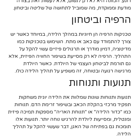
רוגע. הכוונה היא לא רק לנשום, אלא לעשות זאת בצורה
מודעת וממוקדת, מה שמוביל לתחושה של שליטה וביטחון.
הרפיה וביטחון
טכניקות הרפיה הן חיוניות במהלך הלידה, במיוחד כאשר יש
צורך להתמודד עם כאב או מתח. השימוש בטכניקות כמו
מדיטציה, דמיון מודרך או תרגולים פיזיים עשוי להקל על
התהליך. הרפיה לא רק מסייעת בשיפור החוויה הפיזית, אלא
גם תורמת לביטחון העצמי של היולדת. כאשר היולדת
מרגישה רגועה ובטוחה, זה משפיע על תהליך הלידה כולו.
תנועות ותנוחות
תנועות ותנוחות שונות שמלוות את הלידה יוגית משחקות
תפקיד מרכזי בהקלת הכאב ובשיפור זרימת הדם. תנוחות
כמו "כדור הלידה" או "תנוחת האריה" מספקות תמיכה פיזית
ומנטלית, ומסייעות ליולדת להרגיש נוחה יותר. תנועות אלו
תומכות גם בפתיחה של האגן, דבר שעשוי להקל על תהליך
הלידה.