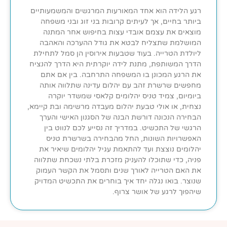
רגע הלידה הוא אחד המאורעות המרגשים והמשמעותיים
ביותר בחיים, אך לעיתים קרובות בני זוג ובני משפחה
מוצאים את עצמם אובדי עצות בחיפוש אחר המתנה
המושלמת שתצליח לבטא את גודל ההערכה והאהבה
ליולדת הטרייה. בעוד שטבעות אירוסין הן סמל לתחילת
הדרך המשותפת, מתנת לידה יוקרתית היא הדרך להנציח
את הרגע המכונן בו המשפחה התרחבה. בין אם אתם
מחפשים שרשרת זהב עם יהלום עדינה שתלווה אותה
ביומיום, צמיד טניס יהלומים קלאסי שמשדר יוקרה
נצחית, או אולי טבעת יהלום מעבדה מרשימה ובת קיימא,
הבחירה הנכונה דורשת הבנה של הסגנון האישי והערך
הרגשי של התכשיט. במדריך זה נסייע לכם לנווט בין
האפשרויות השונות, החל מהבחירה בשרשרת טניס
יהלומים נוצצת ועד להתאמת עגיל יהלומים שיאיר את
פניה, כדי שתוכלו להעניק מזכרת בלתי נשכחת שתלווה
את האם הטרייה לאורך שנים ותסמל את הקשר העמוק
שנוצר. בואו נגלה יחד איך בוחרים את התכשיט המדויק
שיהפוך לרגע של אושר צרוף.