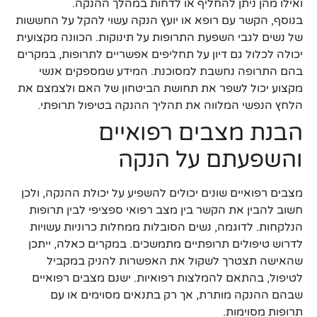
ואילו מהן ניתן להחליף או לדחות במהלך ההנקה.
בנוסף, הקשר עם רופא או יועץ הנקה עשוי להקל על החששות
של נשים לגבי השפעת התרופות על תינוקות. הכוונה מקצועית
יכולה לכלול גם דיון על תחליפים אפשריים לתרופות, במקרים
בהם התרופה נחשבת למסוכנת. המידע שמספקים אנשי
מקצוע יכול לשפר את תחושת הביטחון של האם ולצמצם את
הלחץ הנפשי המלווה את תהליך ההנקה בטיפול תרופתי.
הבנת מצבים רפואיים
והשפעתם על הנקה
מצבים רפואיים שונים יכולים להשפיע על יכולת ההנקה, ולכן
חשוב להבין את הקשר בין מצב רפואי ספציפי לבין תרופות
הנלקחות. לדוגמה, נשים הסובלות ממחלות כרוניות עשויות
לדרוש טיפולים תרופתיים מתמשכים. במקרים כאלה, ייתכן
שהאישה תצטרך לשקול את האפשרות להניק במקביל
לטיפול, בהתאם להמלצות רפואיות. ישנם מצבים רפואיים
שבהם ההנקה מותרת, אך רק בתנאים מסוימים או עם
תרופות מסוימות.