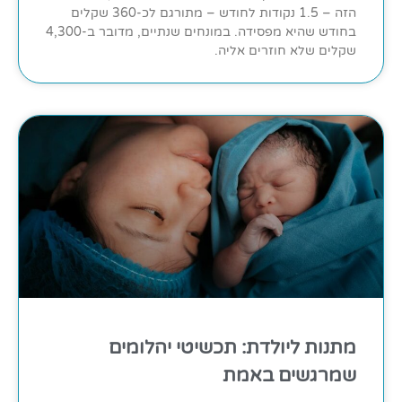
הזה – 1.5 נקודות לחודש – מתורגם לכ-360 שקלים
בחודש שהיא מפסידה. במונחים שנתיים, מדובר ב-4,300
שקלים שלא חוזרים אליה.
מתנות ליולדת: תכשיטי יהלומים
שמרגשים באמת