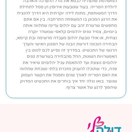
המושלמת שתצליח לבטא את גודל ההערכה והאהבה
ליולדת הטרייה. בעוד שטבעות אירוסין הן סמל לתחילת
הדרך המשותפת, מתנת לידה יוקרתית היא הדרך להנציח
את הרגע המכונן בו המשפחה התרחבה. בין אם אתם
מחפשים שרשרת זהב עם יהלום עדינה שתלווה אותה
ביומיום, צמיד טניס יהלומים קלאסי שמשדר יוקרה
נצחית, או אולי טבעת יהלום מעבדה מרשימה ובת קיימא,
הבחירה הנכונה דורשת הבנה של הסגנון האישי והערך
הרגשי של התכשיט. במדריך זה נסייע לכם לנווט בין
האפשרויות השונות, החל מהבחירה בשרשרת טניס
יהלומים נוצצת ועד להתאמת עגיל יהלומים שיאיר את
פניה, כדי שתוכלו להעניק מזכרת בלתי נשכחת שתלווה
את האם הטרייה לאורך שנים ותסמל את הקשר העמוק
שנוצר. בואו נגלה יחד איך בוחרים את התכשיט המדויק
שיהפוך לרגע של אושר צרוף.