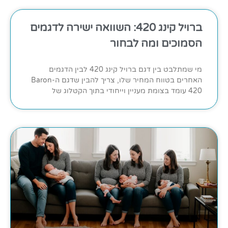
ברויל קינג 420: השוואה ישירה לדגמים
הסמוכים ומה לבחור
מי שמתלבט בין דגם ברויל קינג 420 לבין הדגמים
האחרים בטווח המחיר שלו, צריך להבין שדגם ה-Baron
420 עומד בצומת מעניין וייחודי בתוך הקטלוג של