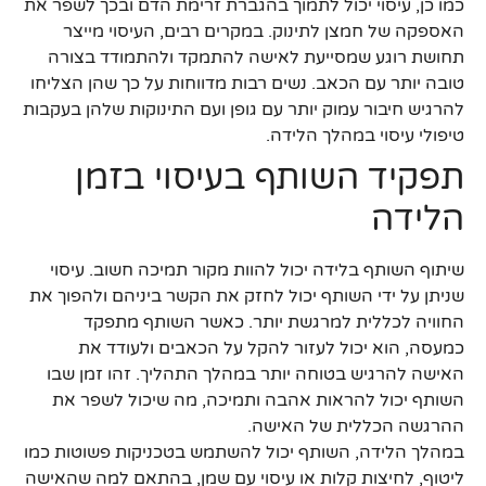
כמו כן, עיסוי יכול לתמוך בהגברת זרימת הדם ובכך לשפר את
האספקה של חמצן לתינוק. במקרים רבים, העיסוי מייצר
תחושת רוגע שמסייעת לאישה להתמקד ולהתמודד בצורה
טובה יותר עם הכאב. נשים רבות מדווחות על כך שהן הצליחו
להרגיש חיבור עמוק יותר עם גופן ועם התינוקות שלהן בעקבות
טיפולי עיסוי במהלך הלידה.
תפקיד השותף בעיסוי בזמן
הלידה
שיתוף השותף בלידה יכול להוות מקור תמיכה חשוב. עיסוי
שניתן על ידי השותף יכול לחזק את הקשר ביניהם ולהפוך את
החוויה לכללית למרגשת יותר. כאשר השותף מתפקד
כמעסה, הוא יכול לעזור להקל על הכאבים ולעודד את
האישה להרגיש בטוחה יותר במהלך התהליך. זהו זמן שבו
השותף יכול להראות אהבה ותמיכה, מה שיכול לשפר את
ההרגשה הכללית של האישה.
במהלך הלידה, השותף יכול להשתמש בטכניקות פשוטות כמו
ליטוף, לחיצות קלות או עיסוי עם שמן, בהתאם למה שהאישה