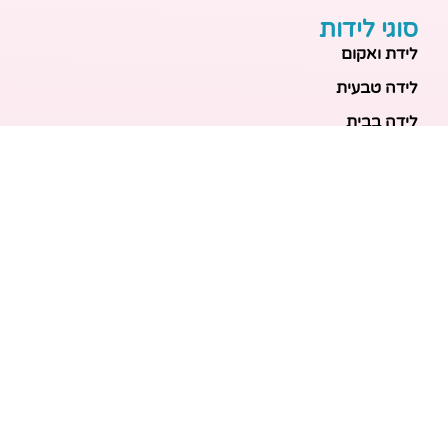
סוגי לידות
לידת ואקום
לידה טבעית
לידה בבית
לידה מכשירנית
לידה בבית
לידה קיסרית
לידת תאומים
מאמרים אחרונים
בריאות האם והעובר: כל הכלים והבדיקות להריון בטוח
ובריא
הכנה ללידה: המדריך המקיף לכל מה שצריך לקנות לתינוק