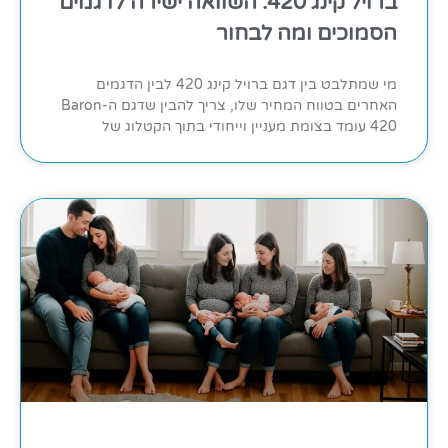
ברויל קינג 420: השוואה ישירה לדגמים
הסמוכים ומה לבחור
מי שמתלבט בין דגם ברויל קינג 420 לבין הדגמים
האחרים בטווח המחיר שלו, צריך להבין שדגם ה-Baron
420 עומד בצומת מעניין וייחודי בתוך הקטלוג של