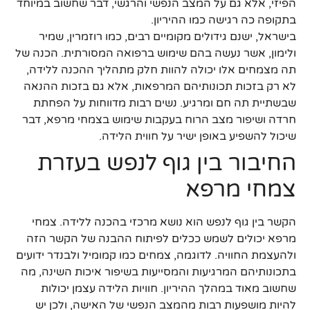
הפיזי, אלא גם על המצב הנפשי והרגשי, דבר שחשוב במיוחד
בתקופה כה רגישה כמו ההיריון.
בישראל, ישנם גידולים מקומיים רבים, כמו רוזמרין, שמיר
ולימון, אשר נעשה בהם שימוש ברפואה המסורתית. הכנה של
תה מצמחים אלו יכולה להוות חלק מתהליך ההכנה ללידה,
לא רק בזכות תכונותיהם המרפאות, אלא גם בזכות ההנאה
שבשתיית תה חם ומרגיע. נשים רבות מדווחות על הפחתת
חרדה ושיפור מצב הרוח בעקבות שימוש בצמחי מרפא, דבר
שיכול להשפיע באופן ישיר על חווית הלידה.
החיבור בין גוף לנפש בעזרת
צמחי מרפא
הקשר בין גוף לנפש הוא נושא מרכזי בהכנה ללידה. צמחי
מרפא יכולים לשמש ככלים לפיתוח ההבנה של הקשר הזה
ולהעצמת החוויה. לדוגמה, צמחים כמו קמומיל ולבנדר ידועים
בתכונותיהם המרגיעות והמסייעות בשיפור איכות השינה, מה
שחשוב מאוד במהלך ההיריון. חוויות הלידה עצמן יכולות
להיות מושפעות רבות מהמצב הנפשי של האישה, ולכן יש