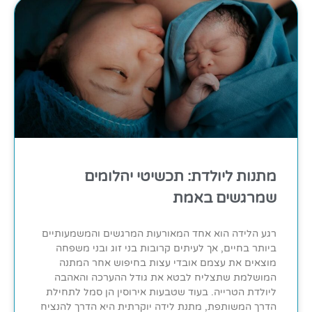
מתנות ליולדת: תכשיטי יהלומים
שמרגשים באמת
רגע הלידה הוא אחד המאורעות המרגשים והמשמעותיים
ביותר בחיים, אך לעיתים קרובות בני זוג ובני משפחה
מוצאים את עצמם אובדי עצות בחיפוש אחר המתנה
המושלמת שתצליח לבטא את גודל ההערכה והאהבה
ליולדת הטרייה. בעוד שטבעות אירוסין הן סמל לתחילת
הדרך המשותפת, מתנת לידה יוקרתית היא הדרך להנציח