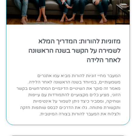
מזוגיות להורות: המדריך המלא
לשמירה על הקשר בשנה הראשונה
לאחר הלידה
המעבר מחיי זוגיות להורות מביא עמו אתגרים
משמעותיים, במיוחד בשנה הראשונה לאחר הלידה.
מאמר זה סוקר את השינויים הדינמיים המתרחשים בקשר
הזוגי, מציע כלים מקצועיים להתמודדות עם עייפות
ושחיקה, ומסביר כיצד ניתן לשמור על אינטימיות
ותקשורת פתוחה. גלו את הדרכים לבסס שותפות חזקה
ולצלוח את המעבר להורות בצורה המיטבית.