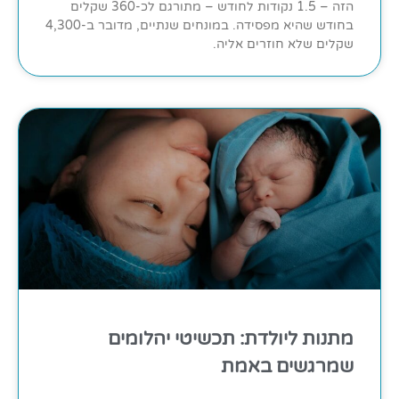
הזה – 1.5 נקודות לחודש – מתורגם לכ-360 שקלים
בחודש שהיא מפסידה. במונחים שנתיים, מדובר ב-4,300
שקלים שלא חוזרים אליה.
מתנות ליולדת: תכשיטי יהלומים
שמרגשים באמת