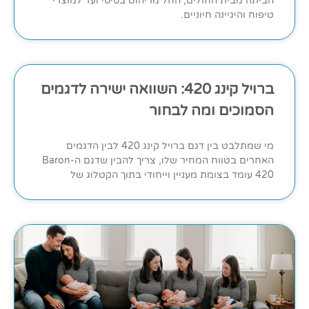
הביתה מבית החולים, החל מריהוט בסיסי ועד למוצרי
טיפוח והיגיינה חיוניים.
ברויל קינג 420: השוואה ישירה לדגמים
הסמוכים ומה לבחור
מי שמתלבט בין דגם ברויל קינג 420 לבין הדגמים
האחרים בטווח המחיר שלו, צריך להבין שדגם ה-Baron
420 עומד בצומת מעניין וייחודי בתוך הקטלוג של