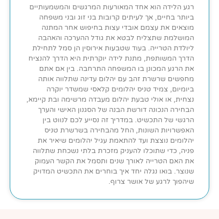
רגע הלידה הוא אחד המאורעות המרגשים והמשמעותיים
ביותר בחיים, אך לעיתים קרובות בני זוג ובני משפחה
מוצאים את עצמם אובדי עצות בחיפוש אחר המתנה
המושלמת שתצליח לבטא את גודל ההערכה והאהבה
ליולדת הטרייה. בעוד שטבעות אירוסין הן סמל לתחילת
הדרך המשותפת, מתנת לידה יוקרתית היא הדרך להנציח
את הרגע המכונן בו המשפחה התרחבה. בין אם אתם
מחפשים שרשרת זהב עם יהלום עדינה שתלווה אותה
ביומיום, צמיד טניס יהלומים קלאסי שמשדר יוקרה
נצחית, או אולי טבעת יהלום מעבדה מרשימה ובת קיימא,
הבחירה הנכונה דורשת הבנה של הסגנון האישי והערך
הרגשי של התכשיט. במדריך זה נסייע לכם לנווט בין
האפשרויות השונות, החל מהבחירה בשרשרת טניס
יהלומים נוצצת ועד להתאמת עגיל יהלומים שיאיר את
פניה, כדי שתוכלו להעניק מזכרת בלתי נשכחת שתלווה
את האם הטרייה לאורך שנים ותסמל את הקשר העמוק
שנוצר. בואו נגלה יחד איך בוחרים את התכשיט המדויק
שיהפוך לרגע של אושר צרוף.