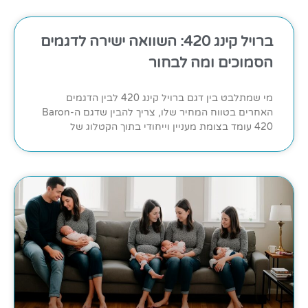
ברויל קינג 420: השוואה ישירה לדגמים
הסמוכים ומה לבחור
מי שמתלבט בין דגם ברויל קינג 420 לבין הדגמים
האחרים בטווח המחיר שלו, צריך להבין שדגם ה-Baron
420 עומד בצומת מעניין וייחודי בתוך הקטלוג של