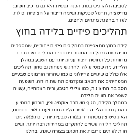
לסביבה ולהרגיש בנוח. הכנה נפשית היא גם מרכיב חשוב;
מדיטציה, תרגול טכניקות נשימה ודיבור על הציפיות יכולות
לעזור בהפגת מתחים ולחצים.
תהליכים פיזיים בלידה בחוץ
לידה בחוץ מתאפיינת בתהליכים פיזיים ייחודיים, שמספקים
חוויה שונה מהלידה המסורתית בבית החולים. נשים רבות
מדווחות על תחושת חיבור עמוק יותר עם הטבע במהלך
הלידה, מה שמסייע להן להרגיש נינוחות וביטחון. תהליכים
אלו כוללים שינויים פיזיולוגיים כמו שחרור הורמונים טבעיים,
המפחיתים את הכאב ומקדמים תחושת רווחה. השפעת
הסביבה החיצונית, כמו צלילי הטבע וריח הצמחייה, עשויה
לשפר את חוויית הלידה.
במהלך הלידה, הגוף משחרר אוקסיטוצין, הורמון המסייע
בהתקדמות הלידה. כאשר הלידה מתבצעת באוויר הפתוח,
האוקסיטוצין משתחרר בצורה טבעית יותר, וכתוצאה מכך
תהליכי הלידה עשויים להתקדם במהירות רבה יותר. נשים
חוות לעיתים קרובות את הכאב בצורה שונה, ובחלק