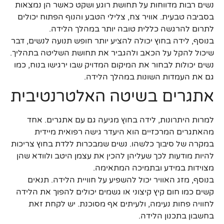
נשים רבות מדווחות על תחושת רוגע ושקט כאשר הן נמצאות
בסביבה טבעית. אוויר צח, צלילי הטבע והנוף הפתוח יכולים
לתרום להרגשה כללית טובה יותר במהלך הלידה.
בנוסף, לידה בחוץ יכולה להציע יותר חופש תנועה לנשים, דבר
שיכול להקל על הכאב ולהגביר את תחושת השליטה בתהליך.
נשים יכולות לבחור את המיקום המדויק שבו ירגישו בנוח, כמו
גם את העמדות השונות במהלך הלידה.
אתגרים בשיטה האלטרנטיבית
למרות היתרונות, לידה בחוץ מגיעה גם עם אתגרים. אחד
מהאתגרים המרכזיים הוא היעדר גישה רפואית מיידית
במקרה של סיבוך כלשהו. נשים שמבכרות ללדת בחוץ צריכות
להיות מודעות לכך שעליהן להכין את עצמן היטב ולוודא שהן
מצוידות במידע ובתמיכה המתאימה.
בנוסף, מזג האוויר יכול להשפיע על חוויית הלידה. תנאים
קשים כמו חום קיץ קיצוני או גשמים יכולים להפוך את הלידה
לחוויה פחות נעימה, ולעיתים אף מסוכנת. יש לקחת זאת
בחשבון בתכנון הלידה.