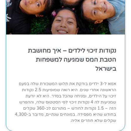
נקודות זיכוי לילדים – איך מחושבת
הטבת המס שמגיעה למשפחות
בישראל
אמא ל-3 ילדים בודקת את תלוש המשכורת שלה בפעם
הראשונה אחרי שנים. היא רואה שמופיעות 2.5 נקודות
זיכוי על הילדים, ומניחה שהכל בסדר. היא לא יודעת
שמגיעות לה 4 נקודות זיכוי לפי הסטטוס שלה, וההפרש
הזה – 1.5 נקודות לחודש – מתורגם לכ-360 שקלים
בחודש שהיא מפסידה. במונחים שנתיים, מדובר ב-4,300
שקלים שלא חוזרים אליה.