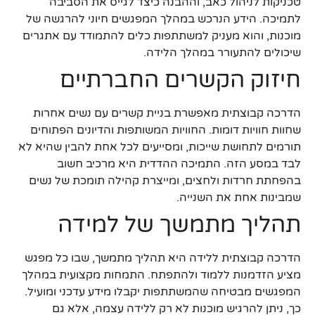
טכניקות לניהול כאב, וההבנה כיצד לגייס את הסביבה
לתמיכה. הידע הנרכש במהלך המפגשים חיוני להרגשה של
מוכנות, והוא מעניק למשתתפות כלים להתמודד עם אתגרים
שיכולים להתעורר במהלך הלידה.
חיזוק הקשרים החברתיים
הדרכה קבוצתית מאפשרת בניית קשרים עם נשים אחרות
שחוות חוויות דומות. החוויות המשותפות והדיונים הפתוחים
תורמים לתחושת שייכות, ומסייעים לכל אחת להבין שהיא לא
לבד במסע הזה. התמיכה ההדדית היא מרכיב חשוב
בהפחתת חרדות ולחצים, ומייצרת קהילה תומכת של נשים
שמבינות אחת את השנייה.
תהליך מתמשך של למידה
הדרכה קבוצתית ללידה היא תהליך מתמשך, שבו כל מפגש
מציע הזדמנות ללמוד ולהתפתח. התמחות מקצועית במהלך
המפגשים מבטיחה שהמשתתפות יקבלו מידע עדכני ומועיל.
כך, ניתן להרגיש מוכנות לא רק ללידה עצמה, אלא גם