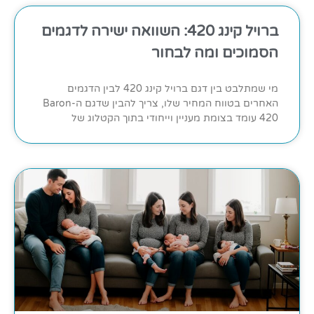
ברויל קינג 420: השוואה ישירה לדגמים
הסמוכים ומה לבחור
מי שמתלבט בין דגם ברויל קינג 420 לבין הדגמים
האחרים בטווח המחיר שלו, צריך להבין שדגם ה-Baron
420 עומד בצומת מעניין וייחודי בתוך הקטלוג של