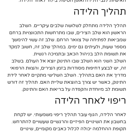
האישיות לגבי הלידה ואופן הטיפול בילוד לאחר הלידה.
תהליך הלידה
תהליך הלידה מתחלק לשלושה שלבים עיקריים. השלב
הראשון הוא שלב הצירים, שבו מתרחשות התכווצויות ברחם
שמביאות לפתיחה של צוואר הרחם. שלב זה עשוי להימשך
מספר שעות, ולעיתים גם ימים. במהלך שלב זה, חשוב למקד
את תשומת הלב בניהול הכאב ובתמיכה רגשית.
השלב השני הוא השלב שבו התינוק יוצא אל העולם. בשלב
זה, יש לבצע דחיפות מסודרות בזמן הצירים, והצוות הרפואי
מדריך את האם בתהליך. השלב השלישי מתקיים לאחר לידת
התינוק, כאשר יש צורך בהוצאת שליית האם. תהליך זה דורש
תשומת לב מיוחדת והקפדה על בריאות האם והתינוק.
ריפוי לאחר הלידה
לאחר הלידה, הגוף עובר תהליך ריפוי משמעותי. יש לקחת
בחשבון את השינויים הפיזיים והרגשיים שעשויים להתרחש.
תקופת ההחלמה יכולה לכלול כאבים מקומיים, שינויים