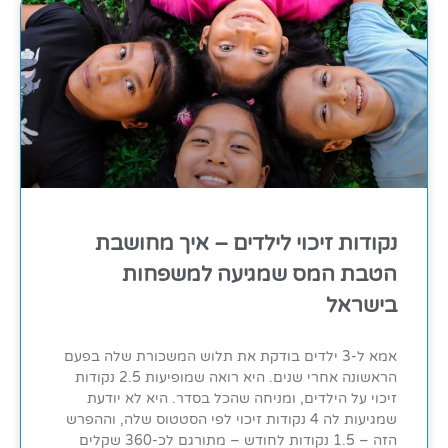
נקודות זיכוי לילדים – איך מחושבת
הטבת המס שמגיעה למשפחות
בישראל
אמא ל-3 ילדים בודקת את תלוש המשכורת שלה בפעם
הראשונה אחרי שנים. היא רואה שמופיעות 2.5 נקודות
זיכוי על הילדים, ומניחה שהכל בסדר. היא לא יודעת
שמגיעות לה 4 נקודות זיכוי לפי הסטטוס שלה, וההפרש
הזה – 1.5 נקודות לחודש – מתורגם לכ-360 שקלים