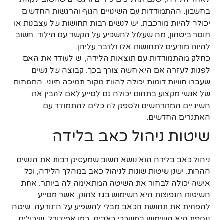
בחשבון. ההתמודדות עם השינויים הגוף והרגשות החדשים
יכולה להיות מורכבת. יש לנשים רבות תחושות של עצבנות או
חוסר ביטחון, מה שעלול להשפיע על הקשר עם הילוד. חשוב
להיות מודעים לתחושות אלו ולדבר עליהן.
כחלק מהתמודדות עם תוצאות הלידה, יש לעודד את האם
לפנות לעזרה אם היא חשה צורך בכך. קבוצה של נשים
שעברו חוויות דומות יכולה להוות מקור תמיכה חיוני. התמחות
של אנשי מקצוע בתחום יכולה גם לסייע לאם להבין את
השינויים המתרחשים ולספק לה כלים להתמודד עם
האתגרים החדשים.
שיטות ניהול כאב בלידה
ניהול כאב בלידה הוא נושא חשוב שמעסיק רבות את הנשים
ההרות. ישנן שיטות שונות לניהול כאב במהלך הלידה, וכל
אישה יכולה לבחור את השיטה המתאימה לה ביותר. אחת
השיטות הנפוצות היא השימוש בגז צחוק, אשר מסייע
להפחית את תחושת הכאב מבלי להשפיע על התודעה. שיטה
נוספת היא השימוש במשככי כאבים, כמו אפידורל, שיכולים