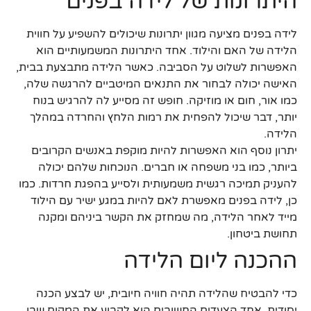
היתרונות של לידה בפנים
לידה בפנים מציעה מגוון יתרונות שיכולים להשפיע על חווית
הלידה של האם והילוד. אחד היתרונות המשמעותיים הוא
האפשרות לשלוט על הסביבה. כאשר הלידה מתבצעת בבית,
האישה יכולה לבחור את התנאים המיטביים להרגשה שלה,
כמו אור, חום או מוזיקה. חופש זה מסייע לה להרגיש בנוח
יותר, דבר שיכול להפחית את רמות הלחץ והחרדה במהלך
הלידה.
יתרון נוסף הוא האפשרות להיות מוקפת באנשים הקרובים
ביותר, כמו בני משפחה או חברים. הנוכחות שלהם יכולה
להעניק תמיכה רגשית משמעותית ולסייע בהפגת חרדות. כמו
כן, לידה בפנים מאפשרת לאם להיות במגע ישיר עם הילוד
מייד לאחר הלידה, מה שמחזק את הקשר ביניהם ומקנה
תחושת ביטחון.
ההכנה ליום הלידה
כדי להבטיח שהלידה תהיה חוויה חיובית, יש לבצע הכנה
יסודית. אחד הצעדים החשובים הוא לקבוע את המקום שבו