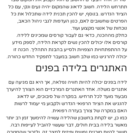
תתרחש הלידה. חשוב לדאוג שהמקום יהיה נעים ונקי, עם כל
הציוד הנדרש. בנוסף, יש להכין תכנית לידה שתכלול את כל
הפרטים שחשובים לאם, כגון העדפות לגבי ניהול הכאב,
נוכחות של אנשי מקצוע ועוד.
כחלק מההכנה, כדאי גם לעבור קורסים שמכינים ללידה.
קורסים אלו יכולים להכין נשים לקראת הלידה, לספק מידע
על ההתפתחויות הצפויות ולסייע בהבנת התהליך. הכנה זו
יכולה להרגיש כמו שלב חשוב במעבר לתפקיד החדש כהורה.
האתגרים בלידה בפנים
לידה בפנים יכולה להיות חוויה נפלאה, אך היא גם מגיעה עם
אתגרים משלה. אחד האתגרים המרכזיים הוא הצורך להיערך
מבעוד מועד לכל תרחיש. במקרה של סיבוכים, יש לדאוג
להנגיש את הציוד הרפואי הנדרש ולקבוע מי יעמוד לרשות
האם במקרה של צורך בעזרה רפואית.
כמו כן, יש לקחת בחשבון שהלידה עשויה להימשך זמן רב יותר
מאשר בלידה בבית חולים, דבר שעשוי להוביל לעייפות רבה.
חשוב להיות מוכנים נפשית ופיזית למצב זה, ולזכור שהמטרה