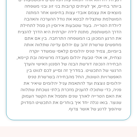
ביותר בחיים, אך לעיתים קרובות בני זוג ובני משפחה
מוצאים את עצמם אובדי עצות בחיפוש אחר המתנה
המושלמת שתצליח לבטא את גודל ההערכה והאהבה
ליולדת הטרייה. בעוד שטבעות אירוסין הן סמל לתחילת
הדרך המשותפת, מתנת לידה יוקרתית היא הדרך להנציח
את הרגע המכונן בו המשפחה התרחבה. בין אם אתם
מחפשים שרשרת זהב עם יהלום עדינה שתלווה אותה
ביומיום, צמיד טניס יהלומים קלאסי שמשדר יוקרה
נצחית, או אולי טבעת יהלום מעבדה מרשימה ובת קיימא,
הבחירה הנכונה דורשת הבנה של הסגנון האישי והערך
הרגשי של התכשיט. במדריך זה נסייע לכם לנווט בין
האפשרויות השונות, החל מהבחירה בשרשרת טניס
יהלומים נוצצת ועד להתאמת עגיל יהלומים שיאיר את
פניה, כדי שתוכלו להעניק מזכרת בלתי נשכחת שתלווה
את האם הטרייה לאורך שנים ותסמל את הקשר העמוק
שנוצר. בואו נגלה יחד איך בוחרים את התכשיט המדויק
שיהפוך לרגע של אושר צרוף.